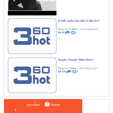
Ai biết quần này bán ở đâu ko?
Đăng bởi
T Minh L
113 tháng trước
60
0
1
Truyền Thuyết "Nấm Rơm"
Đăng bởi
Phạm ...
96 tháng trước
165
0
0