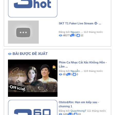
SKT T1 Faker Live Stream 😍- ...
Đăng bởi
Nguyen ...
112 tháng trước
46177
0
12
BÀI ĐƯỢC ĐỀ XUẤT
Phim Ca Nhạc Cái Xác Không Hồn -
Lâm ...
Đăng bởi
Nguyễn ...
116 tháng trước
85
0
0
Obito&Rin: Hẹn em kiếp sau -
chương 1
Đăng bởi
QuachhongT
111 tháng trước
122
0
13