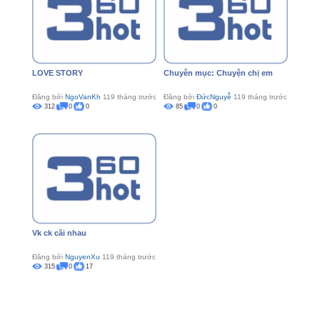
LOVE STORY
Chuyên mục: Chuyện chị em
Đăng bởi
NgoVanKh
119 tháng trước
Đăng bởi
ĐứcNguyễ
119 tháng trước
312
0
0
85
0
0
Vk ck cãi nhau
Đăng bởi
NguyenXu
119 tháng trước
315
0
17