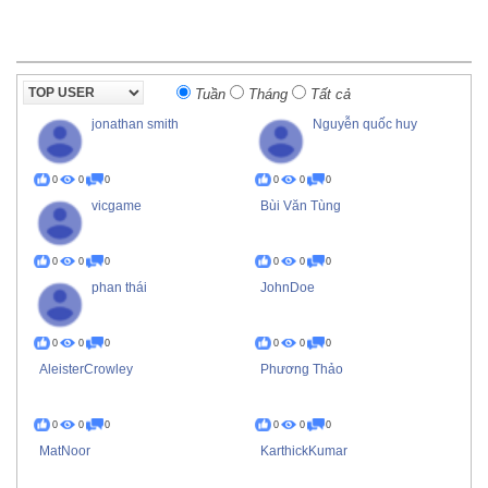
Tuần
Tháng
Tất cả
jonathan smith
Nguyễn quốc huy
0
0
0
0
0
0
vicgame
Bùi Văn Tùng
0
0
0
0
0
0
phan thái
JohnDoe
0
0
0
0
0
0
AleisterCrowley
Phương Thảo
0
0
0
0
0
0
MatNoor
KarthickKumar