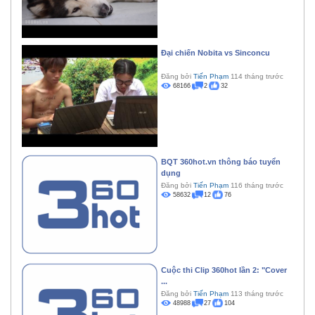
Đại chiến Nobita vs Sinconcu
Đăng bởi
Tiến Phạm
114 tháng trước
68166
2
32
BQT 360hot.vn thông báo tuyển
dụng
Đăng bởi
Tiến Phạm
116 tháng trước
58632
12
76
Cuộc thi Clip 360hot lần 2: "Cover
...
Đăng bởi
Tiến Phạm
113 tháng trước
48988
27
104