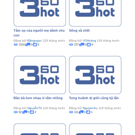
Tâm sự của người mẹ dành cho
Sống và chết
con
Đăng bởi
Đặngngọc
118 tháng trước
Đăng bởi
VũHoàng
118 tháng trước
1524
0
0
237
0
9
Đàn bà hơn nhau ở tấm chồng
Tung hoành dị giới cùng kỳ lân
Đăng bởi
NguyễnTh
118 tháng trước
Đăng bởi
NguyenXu
118 tháng trước
82
0
2
111
0
1