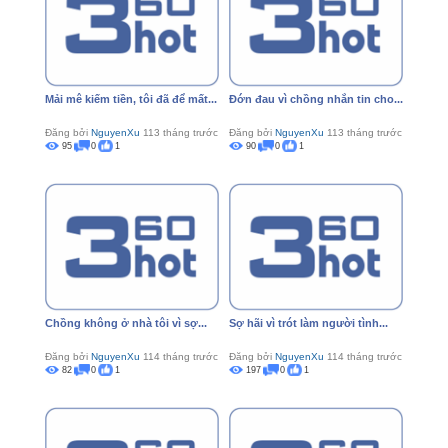
Mải mê kiếm tiền, tôi đã để mất...
Đớn đau vì chồng nhắn tin cho...
Đăng bởi
NguyenXu
113 tháng trước
Đăng bởi
NguyenXu
113 tháng trước
95
0
1
90
0
1
Chồng không ở nhà tôi vì sợ...
Sợ hãi vì trót làm người tình...
Đăng bởi
NguyenXu
114 tháng trước
Đăng bởi
NguyenXu
114 tháng trước
82
0
1
197
0
1