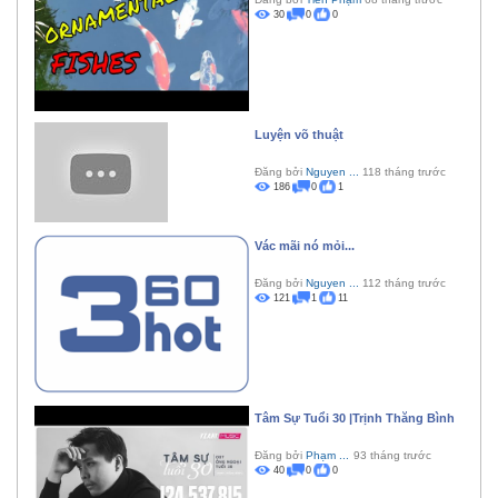
30
0
0
Luyện võ thuật
Đăng bởi
Nguyen ...
118 tháng trước
186
0
1
Vác mãi nó mỏi...
Đăng bởi
Nguyen ...
112 tháng trước
121
1
11
Tâm Sự Tuổi 30 |Trịnh Thăng Bình
Đăng bởi
Phạm ...
93 tháng trước
40
0
0