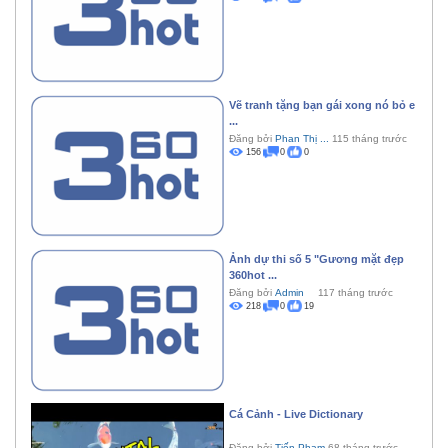
Vẽ tranh tặng bạn gái xong nó bỏ e
...
Đăng bởi
Phan Thị ...
115 tháng trước
156
0
0
Ảnh dự thi số 5 "Gương mặt đẹp
360hot ...
Đăng bởi
Admin
117 tháng trước
218
0
19
Cá Cảnh - Live Dictionary
Đăng bởi
Tiến Phạm
68 tháng trước