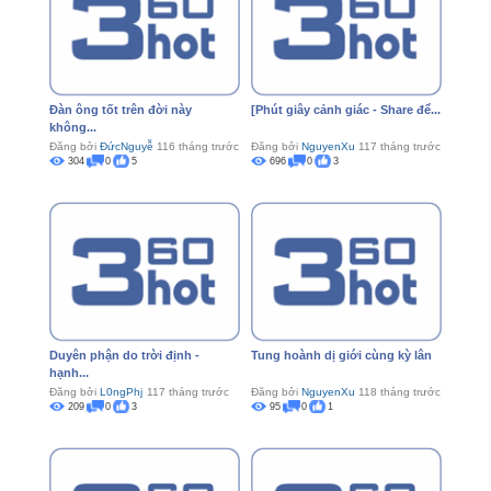
Đàn ông tốt trên đời này
[Phút giây cảnh giác - Share để...
không...
Đăng bởi
ĐứcNguyễ
116 tháng trước
Đăng bởi
NguyenXu
117 tháng trước
304
0
5
696
0
3
Duyên phận do trời định -
Tung hoành dị giới cùng kỳ lân
hạnh...
Đăng bởi
L0ngPhj
117 tháng trước
Đăng bởi
NguyenXu
118 tháng trước
209
0
3
95
0
1