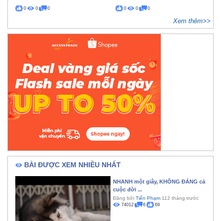
0
0
0
0
0
0
Xem thêm>>
BÀI ĐƯỢC XEM NHIỀU NHẤT
NHANH một giây, KHÔNG ĐÁNG cả
cuộc đời ...
Đăng bởi
Tiến Phạm
112 tháng trước
74012
6
69