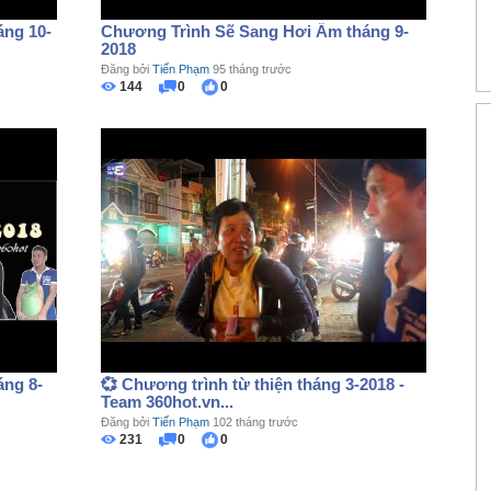
ng 10-
Chương Trình Sẽ Sang Hơi Ấm tháng 9-
2018
Đăng bởi
Tiến Phạm
95 tháng trước
144
0
0
ng 8-
💞 Chương trình từ thiện tháng 3-2018 -
Team 360hot.vn...
Đăng bởi
Tiến Phạm
102 tháng trước
231
0
0