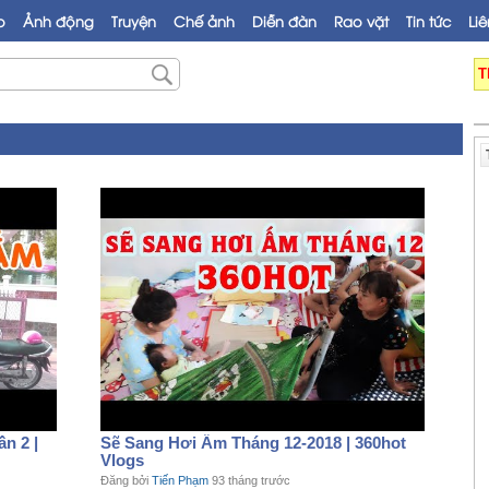
o
Ảnh động
Truyện
Chế ảnh
Diễn đàn
Rao vặt
Tin tức
Liê
T
n 2 |
Sẽ Sang Hơi Ấm Tháng 12-2018 | 360hot
Vlogs
Đăng bởi
Tiến Phạm
93 tháng trước