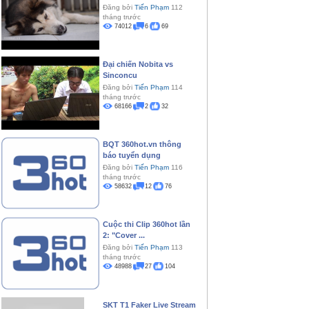
Đăng bởi
Tiến Phạm
112
tháng trước
74012
6
69
Đại chiến Nobita vs
Sinconcu
Đăng bởi
Tiến Phạm
114
tháng trước
68166
2
32
BQT 360hot.vn thông
báo tuyển dụng
Đăng bởi
Tiến Phạm
116
tháng trước
58632
12
76
Cuộc thi Clip 360hot lần
2: "Cover ...
Đăng bởi
Tiến Phạm
113
tháng trước
48988
27
104
SKT T1 Faker Live Stream