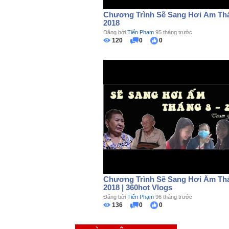
Chương Trình Sẽ Sang Hơi Ấm Thá
2018
Đăng bởi
Tiến Phạm
95 tháng trước
120
0
0
Chương Trình Sẽ Sang Hơi Ấm Thá
2018 | 360hot Vlogs
Đăng bởi
Tiến Phạm
96 tháng trước
136
0
0