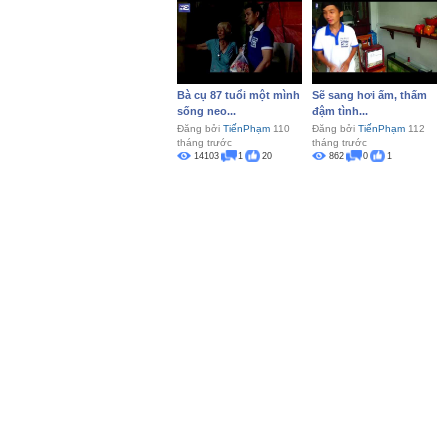
Bà cụ 87 tuổi một mình
Sẽ sang hơi ấm, thấm
sống neo...
đậm tình...
Đăng bởi
TiếnPhạm
110
Đăng bởi
TiếnPhạm
112
tháng trước
tháng trước
14103
1
20
862
0
1