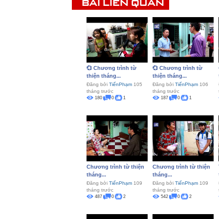
BÀI LIÊN QUAN
💞 Chương trình từ
💞 Chương trình từ
thiện tháng...
thiện tháng...
Đăng bởi
TiếnPhạm
105
Đăng bởi
TiếnPhạm
106
tháng trước
tháng trước
180
0
1
187
0
1
Chương trình từ thiện
Chương trình từ thiện
tháng...
tháng...
Đăng bởi
TiếnPhạm
109
Đăng bởi
TiếnPhạm
109
tháng trước
tháng trước
487
0
2
542
0
2