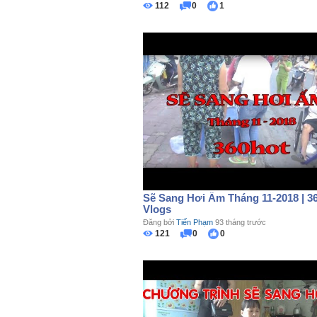
112
0
1
Sẽ Sang Hơi Ấm Tháng 11-2018 | 3
Vlogs
Đăng bởi
Tiến Phạm
93 tháng trước
121
0
0