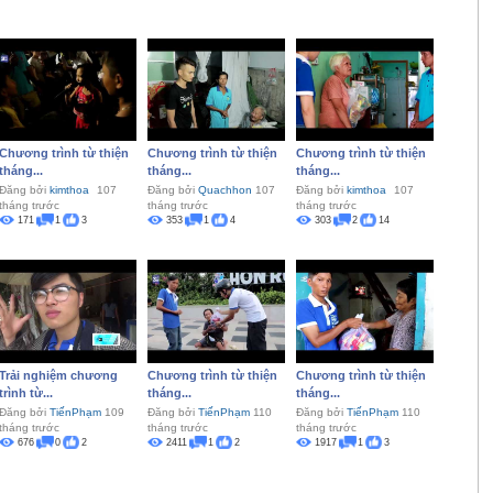
Chương trình từ thiện
Chương trình từ thiện
Chương trình từ thiện
tháng...
tháng...
tháng...
Đăng bởi
kimthoa
107
Đăng bởi
Quachhon
107
Đăng bởi
kimthoa
107
tháng trước
tháng trước
tháng trước
171
1
3
353
1
4
303
2
14
Trải nghiệm chương
Chương trình từ thiện
Chương trình từ thiện
trình từ...
tháng...
tháng...
Đăng bởi
TiếnPhạm
109
Đăng bởi
TiếnPhạm
110
Đăng bởi
TiếnPhạm
110
tháng trước
tháng trước
tháng trước
676
0
2
2411
1
2
1917
1
3