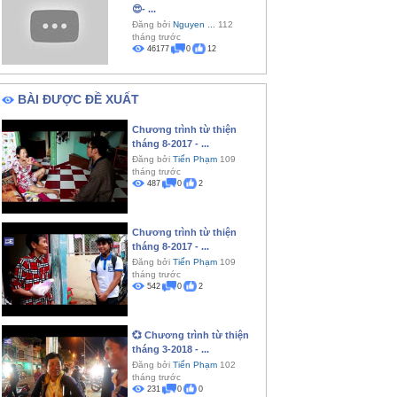
😍- ...
Đăng bởi
Nguyen ...
112
tháng trước
46177
0
12
BÀI ĐƯỢC ĐỀ XUẤT
Chương trình từ thiện
tháng 8-2017 - ...
Đăng bởi
Tiến Phạm
109
tháng trước
487
0
2
Chương trình từ thiện
tháng 8-2017 - ...
Đăng bởi
Tiến Phạm
109
tháng trước
542
0
2
💞 Chương trình từ thiện
tháng 3-2018 - ...
Đăng bởi
Tiến Phạm
102
tháng trước
231
0
0