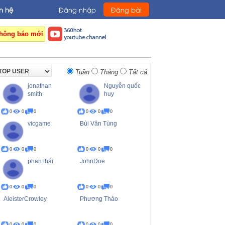
n hệ
Đăng nhập
Đăng bài
hông báo mới
Tuần
Tháng
Tất cả
jonathan
Nguyễn quốc
smith
huy
0
0
0
0
0
0
vicgame
Bùi Văn Tùng
0
0
0
0
0
0
phan thái
JohnDoe
0
0
0
0
0
0
AleisterCrowley
Phương Thảo
0
0
0
0
0
0