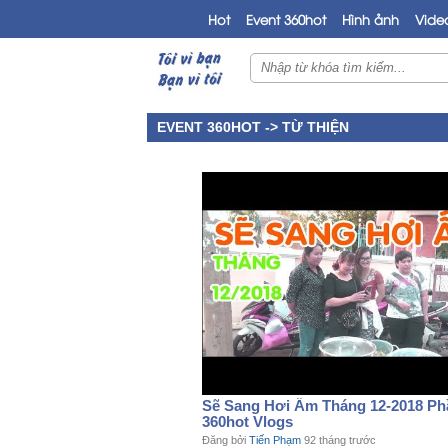
Hot
Event 360hot
Hình ảnh
Vide
EVENT 360HOT ->
TỪ THIỆN
Sẽ Sang Hơi Ấm Tháng 12-2018 Phầ
360hot Vlogs
Đăng bởi
Tiến Phạm
92 tháng trước