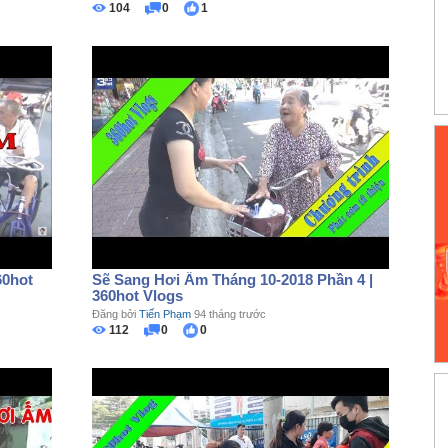
104
0
1
60hot
Sẽ Sang Hơi Ấm Tháng 10-2018 Phần 4 |
360hot Vlogs
Đăng bởi
Tiến Phạm
94 tháng trước
112
0
0