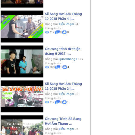
Sẽ Sang Hơi Ấm Tháng
10-2018 Phần 4 | ...
Đăng bởi
Tiến Phạm
94
tháng trước
112
0
0
Chương trình từ thiện
tháng 9-2017 - ...
Đăng bởi
QuachhongT
107
tháng trước
353
1
4
Sẽ Sang Hơi Ấm Tháng
12-2018 Phần 2 | ...
Đăng bởi
Tiến Phạm
92
tháng trước
112
0
1
Chương Trình Sẽ Sang
Hơi Ấm Tháng ...
Đăng bởi
Tiến Phạm
95
tháng trước