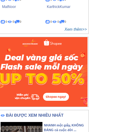
MatNoor
KarthickKumar
0
0
0
0
0
0
Xem thêm>>
BÀI ĐƯỢC XEM NHIỀU NHẤT
NHANH một giây, KHÔNG
ĐÁNG cả cuộc đời ...