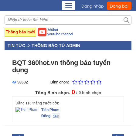
TOGGLE
Đăng nhập
Đăng bài
NAVIGATION
Thông báo mới
TIN TỨC ->
THÔNG BÁO TỪ ADMIN
BQT 360hot.vn thông báo tuyển
dụng
58632
Bình chọn:
0
Tổng Bình chọn:
/ 0 bình chọn
Đăng 116 tháng trước bởi:
Tiến Phạm
Đồng