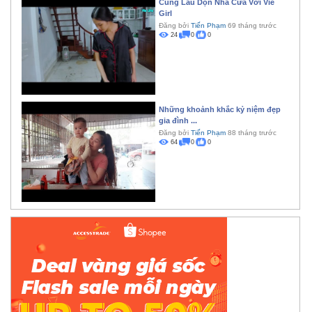
Cùng Lau Dọn Nhà Cửa Với Vie
Girl
Đăng bởi
Tiến Phạm
69 tháng trước
24
0
0
Những khoảnh khắc kỷ niệm đẹp
gia đình ...
Đăng bởi
Tiến Phạm
88 tháng trước
64
0
0