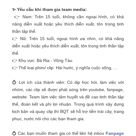
✨ Yêu cầu khi tham gia team media:
👉 Nam: Trên 15 tuổi, không cần ngoại hình, có khả
năng diễn xuất hoặc yêu thích diễn xuất, tôn trọng tinh
thần tập thể.
👉 Nữ: Trên 15 tuổi, ngoại hình ưa nhìn, có khả năng
diễn xuất hoặc yêu thích diễn xuất, tôn trọng tinh thần tập
thể.
👉 Khu vực: Bà Rịa - Vũng Tàu.
👉 Thể loại phim/ clip: Hài hước, ý nghĩa cuộc sống, ...
💍 Lợi ích của thành viên: Có dịp học hỏi, làm việc với
nhóm, các clip sẽ được phát sóng trên youtube, fanpage,
website. Team làm việc tâm huyết và đề cao tinh thần tập
thể, đoàn kết và phi lợi nhuận. Trong quá trình xây dựng
kịch bản và quay clip thì BQT sẽ hỗ trợ tiền trái cây, trang
phục, nước nôi cho các bạn tham gia.
💍 Các bạn muốn tham gia có thể liên hệ inbox
Fanpage