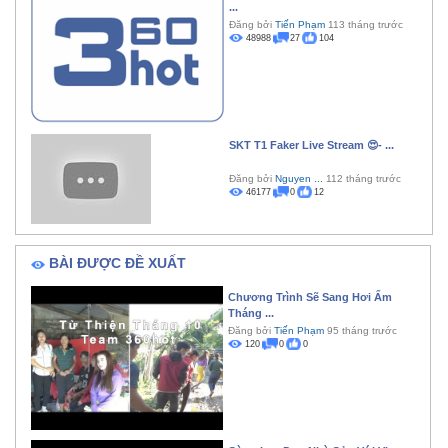
...
Đăng bởi
Tiến Phạm
113 tháng trước
48988
27
104
SKT T1 Faker Live Stream 😍- ...
Đăng bởi
Nguyen ...
112 tháng trước
46177
0
12
BÀI ĐƯỢC ĐỀ XUẤT
Chương Trình Sẽ Sang Hơi Ấm
Tháng ...
Đăng bởi
Tiến Phạm
95 tháng trước
120
0
0