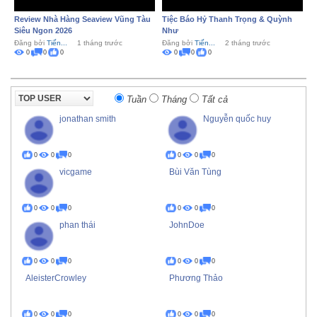
Review Nhà Hàng Seaview Vũng Tàu
Tiệc Báo Hỷ Thanh Trọng & Quỳnh
Siêu Ngon 2026
Như
Đăng bởi
Tiến...
1 tháng trước
Đăng bởi
Tiến...
2 tháng trước
0
0
0
0
0
0
Tuần
Tháng
Tất cả
jonathan smith
Nguyễn quốc huy
0
0
0
0
0
0
vicgame
Bùi Văn Tùng
0
0
0
0
0
0
phan thái
JohnDoe
0
0
0
0
0
0
AleisterCrowley
Phương Thảo
0
0
0
0
0
0