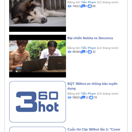
Đăng bởi
Tiến Phạm
112 tháng trước
74012
6
69
Đại chiến Nobita vs Sinconcu
Đăng bởi
Tiến Phạm
114 tháng trước
68166
2
32
BQT 360hot.vn thông báo tuyển
dụng
Đăng bởi
Tiến Phạm
116 tháng trước
58632
12
76
Cuộc thi Clip 360hot lần 2: "Cover