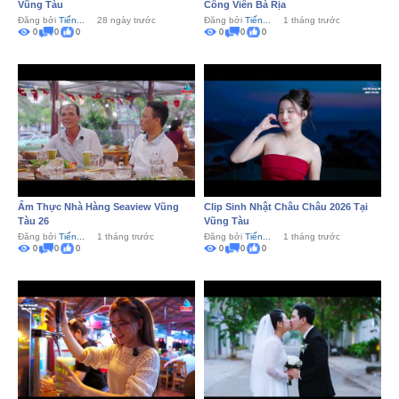
Vũng Tàu
Công Viên Bà Rịa
Đăng bởi
Tiến...
28 ngày trước
Đăng bởi
Tiến...
1 tháng trước
0
0
0
0
0
0
Ẩm Thực Nhà Hàng Seaview Vũng
Clip Sinh Nhật Châu Châu 2026 Tại
Tàu 26
Vũng Tàu
Đăng bởi
Tiến...
1 tháng trước
Đăng bởi
Tiến...
1 tháng trước
0
0
0
0
0
0