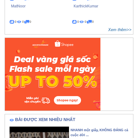
MatNoor
KarthickKumar
0
0
0
0
0
0
Xem thêm>>
BÀI ĐƯỢC XEM NHIỀU NHẤT
NHANH một giây, KHÔNG ĐÁNG cả
cuộc đời ...