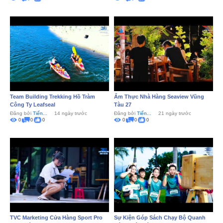
Team Building Trekking Hồ Tràm
Ẩm Thực Nhà Hàng Seaview Vũng
Công Ty Leafseal
Tàu 27
Đăng bởi
Tiến...
14 ngày trước
Đăng bởi
Tiến...
21 ngày trước
0
0
0
0
0
0
TVC Marketing Cửa Hàng Sport Pro
Sự Kiện Góp Sách Chạy Bộ Quanh