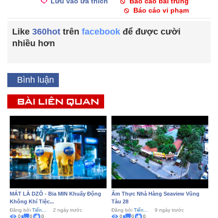
Lưu vào ưa thích
Báo cáo bài trùng
Báo cáo vi phạm
Like
360hot
trên
facebook
để được cười
nhiều hơn
Bình luận
BÀI LIÊN QUAN
MÁT LÀ DZÔ - Bia MIN Khuấy Động
Ẩm Thực Nhà Hàng Seaview Vũng
Không Khí Tiệc...
Tàu 28
Đăng bởi
Tiến...
2 ngày trước
Đăng bởi
Tiến...
9 ngày trước
0
0
0
0
0
0