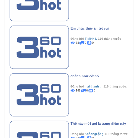
Em chúc thầy ăn tết vui
Đăng bởi
T Minh L
116 tháng trước
54
0
0
chảnh như cờ hó
Đăng bởi
mai thanh ...
119 tháng trước
143
0
0
Thế này mới gọi là trang điểm này
Đăng bởi
KhỏangLặng
119 tháng trước