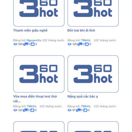
Thanh niên giấu nghề
Đời trai khi đi lính
Đăng bởi
NguyenXu
102 tháng trước
Đăng bởi
TMinhL
102 tháng trước
505
5
3
145
0
0
Vừa mua điện thoại test thử
Nặng quá các bác ạ
cái...
Đăng bởi
TMinhL
102 tháng trước
Đăng bởi
TMinhL
102 tháng trước
110
0
0
97
0
0