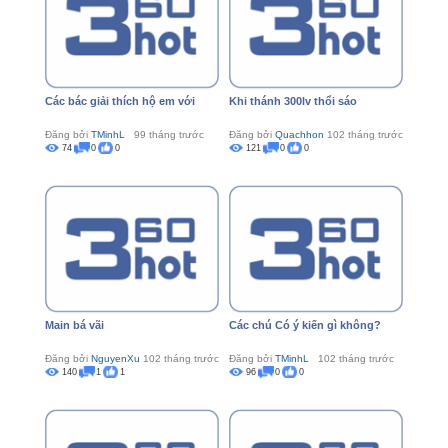
Các bác giải thích hộ em với
Khi thánh 300lv thổi sáo
Đăng bởi
TMinhL
99 tháng trước
Đăng bởi
Quachhon
102 tháng trước
74
0
0
121
0
0
Main bá vãi
Các chú Có ý kiến gì không?
Đăng bởi
NguyenXu
102 tháng trước
Đăng bởi
TMinhL
102 tháng trước
140
1
1
96
0
0