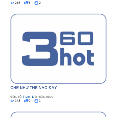
215
5
2
CHẾ NHƯ THẾ NÀO ĐÂY
Đăng bởi
T Minh L
96 tháng trước
145
0
1