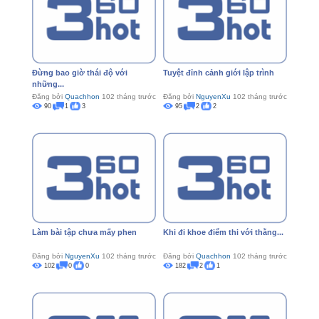
Đừng bao giờ thái độ với
Tuyệt đỉnh cảnh giới lập trình
những...
Đăng bởi
Quachhon
102 tháng trước
Đăng bởi
NguyenXu
102 tháng trước
90
1
3
95
2
2
Làm bài tập chưa mấy phen
Khi đi khoe điểm thi với thằng...
Đăng bởi
NguyenXu
102 tháng trước
Đăng bởi
Quachhon
102 tháng trước
102
0
0
182
2
1