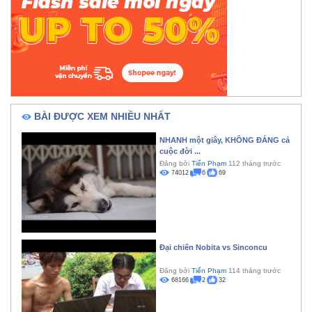
BÀI ĐƯỢC XEM NHIỀU NHẤT
NHANH một giây, KHÔNG ĐÁNG cả
cuộc đời ...
Đăng bởi
Tiến Phạm
112 tháng trước
74012
6
69
Đại chiến Nobita vs Sinconcu
Đăng bởi
Tiến Phạm
114 tháng trước
68166
2
32