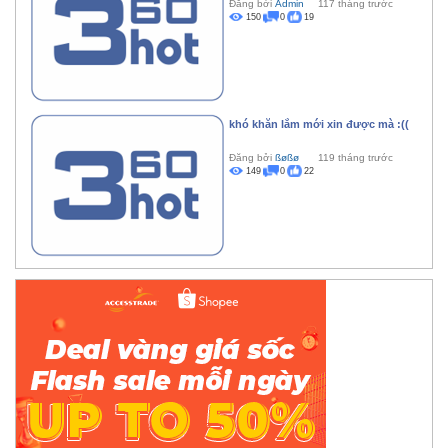
Đăng bởi
Admin
117 tháng trước
150
0
19
khó khăn lắm mới xin được mà :((
Đăng bởi
ßøßø
119 tháng trước
149
0
22