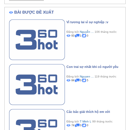
BÀI ĐƯỢC ĐỀ XUẤT
Vì tương lai vì sự nghiệp :v
Đăng bởi
Nguyễn ...
106 tháng trước
93
1
0
Con trai sợ nhất khi có người yêu
Đăng bởi
Nguyen ...
119 tháng trước
84
0
5
Các bác giải thích hộ em với
Đăng bởi
T Minh L
99 tháng trước
74
0
0