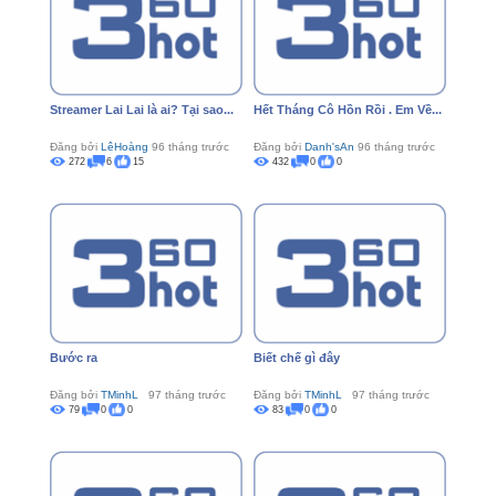
Streamer Lai Lai là ai? Tại sao...
Hết Tháng Cô Hồn Rồi . Em Về...
Đăng bởi
LêHoàng
96 tháng trước
Đăng bởi
Danh'sAn
96 tháng trước
272
6
15
432
0
0
Bước ra
Biết chế gì đây
Đăng bởi
TMinhL
97 tháng trước
Đăng bởi
TMinhL
97 tháng trước
79
0
0
83
0
0