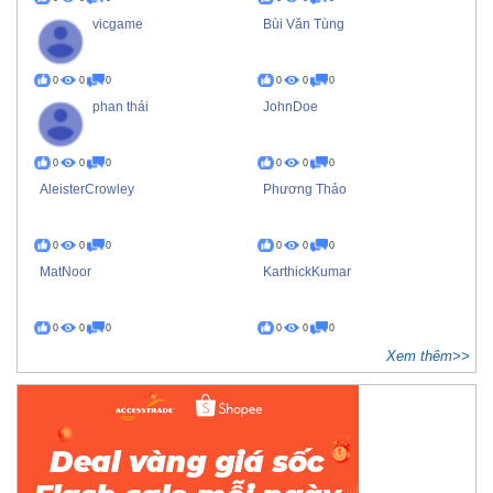
vicgame
Bùi Văn Tùng
0
0
0
0
0
0
phan thái
JohnDoe
0
0
0
0
0
0
AleisterCrowley
Phương Thảo
0
0
0
0
0
0
MatNoor
KarthickKumar
0
0
0
0
0
0
Xem thêm>>