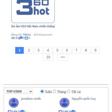
Dư âm U23 Việt Nam chiến thắng
Đăng bởi
TMinhL
103 tháng trước
97
0
0
1
2
3
4
5
6
7
8
9
10
>>
Tuần
Tháng
Tất cả
jonathan smith
Nguyễn quốc huy
0
0
0
0
0
0