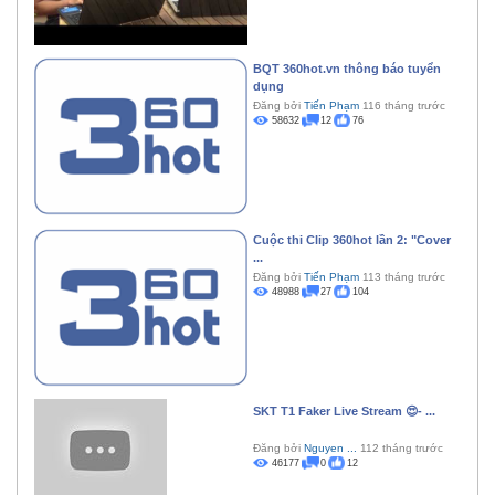
BQT 360hot.vn thông báo tuyển
dụng
Đăng bởi
Tiến Phạm
116 tháng trước
58632
12
76
Cuộc thi Clip 360hot lần 2: "Cover
...
Đăng bởi
Tiến Phạm
113 tháng trước
48988
27
104
SKT T1 Faker Live Stream 😍- ...
Đăng bởi
Nguyen ...
112 tháng trước
46177
0
12