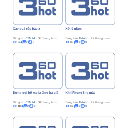
Cay quá các bác ạ
Xử lý giùm
Đăng bởi
TMinhL
97 tháng trước
Đăng bởi
TMinhL
99 tháng trước
94
0
0
80
0
0
Đừng gọi bố mẹ là Ông bà già
Khi IPhone 8 ra mắt
Đăng bởi
TMinhL
99 tháng trước
Đăng bởi
TMinhL
99 tháng trước
116
0
0
67
0
0