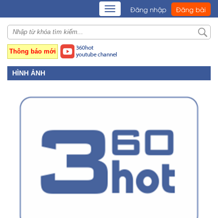
TOGGLE
Đăng nhập
Đăng bài
NAVIGATION
Thông báo mới
HÌNH ẢNH