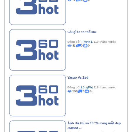
72
0
0
Cái gì to to thế kia
Đăng bởi
T Minh L
119 tháng trước
81
0
0
Yasuo Vs Zed
Đăng bởi
L0ngPhj
118 tháng trước
500
2
84
Ảnh dự thi số 13 "Gương mặt đẹp
360hot ...