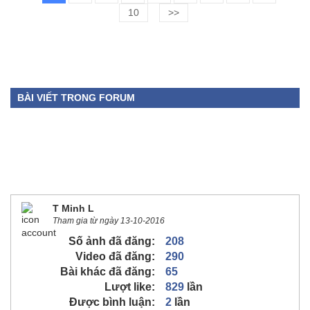
10
>>
BÀI VIẾT TRONG FORUM
T Minh L
Tham gia từ ngày 13-10-2016
Số ảnh đã đăng:
208
Video đã đăng:
290
Bài khác đã đăng:
65
Lượt like:
829
lần
Được bình luận:
2
lần