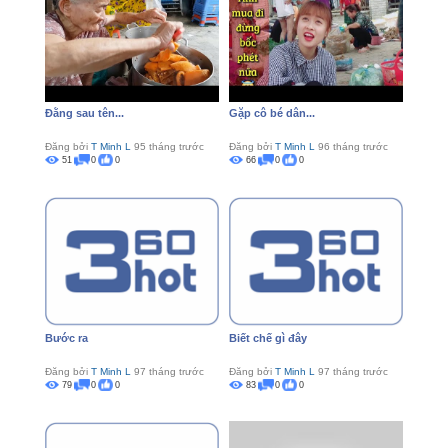
Đằng sau tên...
Gặp cô bé dân...
Đăng bởi
T Minh L
95 tháng trước
Đăng bởi
T Minh L
96 tháng trước
51
0
0
66
0
0
Bước ra
Biết chế gì đây
Đăng bởi
T Minh L
97 tháng trước
Đăng bởi
T Minh L
97 tháng trước
79
0
0
83
0
0