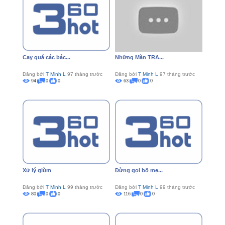
Cay quá các bác...
Những Màn TRA...
Đăng bởi
T Minh L
97 tháng trước
Đăng bởi
T Minh L
97 tháng trước
94
0
0
63
0
0
Xử lý giùm
Đừng gọi bố mẹ...
Đăng bởi
T Minh L
99 tháng trước
Đăng bởi
T Minh L
99 tháng trước
80
0
0
116
0
0