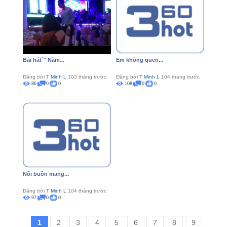
Bài hát`" Năm...
Em không quen...
Đăng bởi
T Minh L
103 tháng trước
Đăng bởi
T Minh L
104 tháng trước
86
0
0
108
0
0
Nỗi buồn mang...
Đăng bởi
T Minh L
104 tháng trước
97
0
0
1
2
3
4
5
6
7
8
9