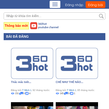
TOGGLE
Đăng nhập
Đăng bài
NAVIGATION
Thông báo mới
BÀI ĐÃ ĐĂNG
Thắc mắc biết...
CHẾ NHƯ THẾ NÀO...
Đăng bởi
T Minh L
92 tháng trước
Đăng bởi
T Minh L
95 tháng trước
151
0
4
145
0
1