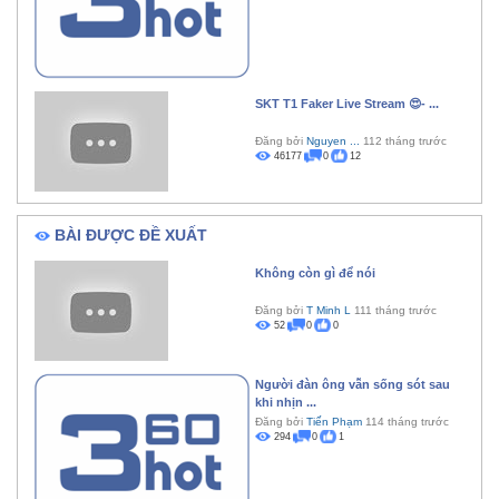
SKT T1 Faker Live Stream 😍- ...
Đăng bởi
Nguyen ...
112 tháng trước
46177
0
12
BÀI ĐƯỢC ĐỀ XUẤT
Không còn gì để nói
Đăng bởi
T Minh L
111 tháng trước
52
0
0
Người đàn ông vẫn sống sót sau
khi nhịn ...
Đăng bởi
Tiến Phạm
114 tháng trước
294
0
1