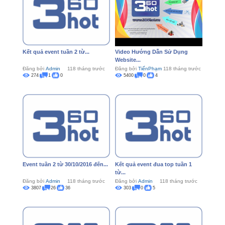
Kết quả event tuần 2 từ...
Video Hướng Dẫn Sử Dụng
Website...
Đăng bởi
Admin
118 tháng trước
Đăng bởi
TiếnPhạm
118 tháng trước
274
1
0
5400
0
4
Event tuần 2 từ 30/10/2016 đến...
Kết quả event đua top tuần 1
từ...
Đăng bởi
Admin
118 tháng trước
Đăng bởi
Admin
118 tháng trước
3807
26
36
303
0
5