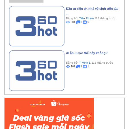
Đầu tư tiền tỷ, nhà vệ sinh trên tàu
...
Đăng bởi
Tiến Phạm
114 tháng trước
304
0
5
Ai ăn được thế này không?
Đăng bởi
T Minh L
113 tháng trước
161
1
1