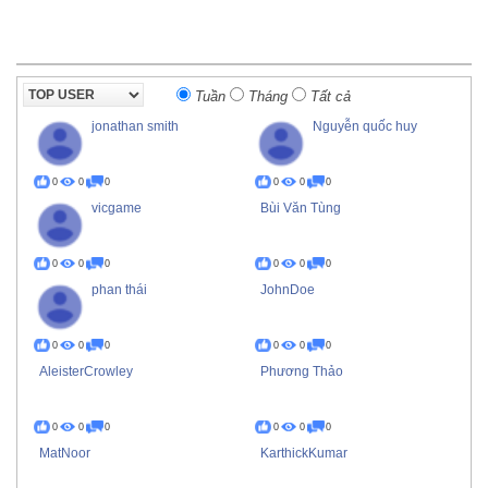
Tuần
Tháng
Tất cả
jonathan smith
Nguyễn quốc huy
0
0
0
0
0
0
vicgame
Bùi Văn Tùng
0
0
0
0
0
0
phan thái
JohnDoe
0
0
0
0
0
0
AleisterCrowley
Phương Thảo
0
0
0
0
0
0
MatNoor
KarthickKumar