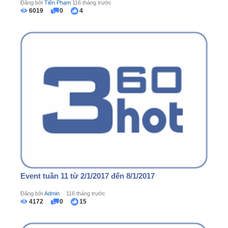
Đăng bởi
Tiến Phạm
116 tháng trước
6019
0
4
Event tuần 11 từ 2/1/2017 đến 8/1/2017
Đăng bởi
Admin
116 tháng trước
4172
0
15