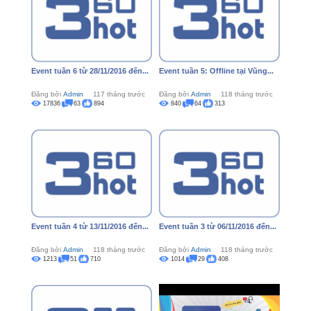
Event tuần 6 từ 28/11/2016 đến...
Event tuần 5: Offline tại Vũng...
Đăng bởi
Admin
117 tháng trước
Đăng bởi
Admin
118 tháng trước
17836
63
894
840
64
313
Event tuần 4 từ 13/11/2016 đến...
Event tuần 3 từ 06/11/2016 đến...
Đăng bởi
Admin
118 tháng trước
Đăng bởi
Admin
118 tháng trước
1213
51
710
1014
29
408