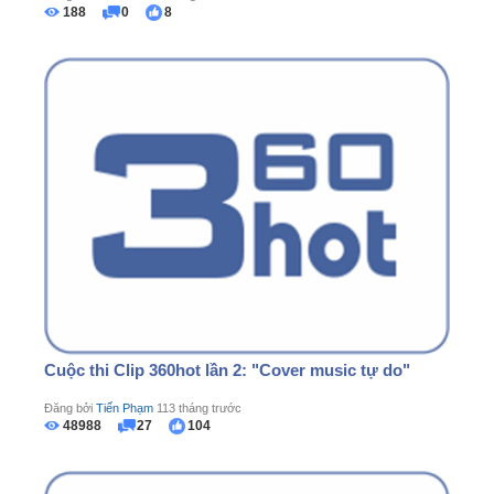
188
0
8
Cuộc thi Clip 360hot lần 2: "Cover music tự do"
Đăng bởi
Tiến Phạm
113 tháng trước
48988
27
104