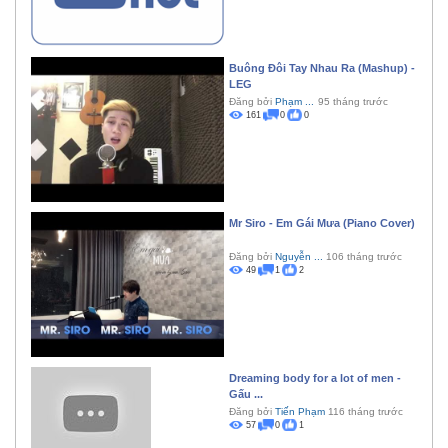
Buông Đôi Tay Nhau Ra (Mashup) -
LEG
Đăng bởi
Phạm ...
95 tháng trước
161
0
0
Mr Siro - Em Gái Mưa (Piano Cover)
Đăng bởi
Nguyễn ...
106 tháng trước
49
1
2
Dreaming body for a lot of men -
Gấu ...
Đăng bởi
Tiến Phạm
116 tháng trước
57
0
1