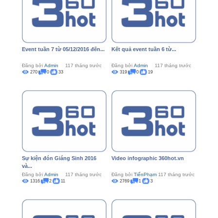
Event tuần 7 từ 05/12/2016 đến...
Kết quả event tuần 6 từ...
Đăng bởi
Admin
117 tháng trước
Đăng bởi
Admin
117 tháng trước
270
0
33
319
0
19
Sự kiện đón Giáng Sinh 2016
Video infographic 360hot.vn
và...
Đăng bởi
Admin
117 tháng trước
Đăng bởi
TiếnPhạm
117 tháng trước
1316
2
11
2769
1
3