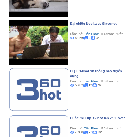
Đại chiến Nobita vs Sinconcu
Đăng bởi
Tiến Phạm
114 tháng trước
68166
2
32
BQT 360hot.vn thông báo tuyển
dụng
Đăng bởi
Tiến Phạm
116 tháng trước
58632
12
76
Cuộc thi Clip 360hot lần 2: "Cover
...
Đăng bởi
Tiến Phạm
113 tháng trước
48988
27
104