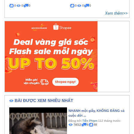
0
0
0
0
0
0
Xem thêm>>
BÀI ĐƯỢC XEM NHIỀU NHẤT
NHANH một giây, KHÔNG ĐÁNG cả
cuộc đời ...
Đăng bởi
Tiến Phạm
112 tháng trước
74012
6
69