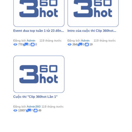
Event đua top tuần 1 từ 23 đến...
Intro của cuộc thi Clip 360hot...
Đăng bởi
Admin
119 tháng trước
Đăng bởi
Admin
119 tháng trước
770
1
0
264
0
19
Cuộc thi "Clip 360hot Lần 1"
Đăng bởi
Admin360
119 tháng trước
13007
7
49