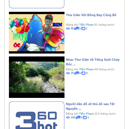
Thư Giãn Với Bóng Bay Cùng Bé
Đăng bởi
Tiến Phạm
91 tháng trước
46
0
1
Nhạc Thư Giãn Và Tiếng Suối Chảy
Róc ...
Đăng bởi
Tiến Phạm
69 tháng trước
25
0
0
Người dân đổ về thủ đô sau Tết
Nguyên ...
Đăng bởi
Tiến Phạm
115 tháng trước
244
0
1