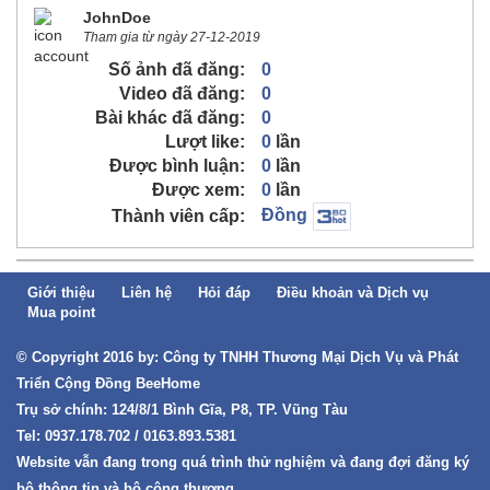
JohnDoe
Tham gia từ ngày 27-12-2019
Số ảnh đã đăng:
0
Video đã đăng:
0
Bài khác đã đăng:
0
Lượt like:
0
lần
Được bình luận:
0
lần
Được xem:
0
lần
Đồng
Thành viên cấp:
Giới thiệu
Liên hệ
Hỏi đáp
Điều khoản và Dịch vụ
Mua point
© Copyright 2016 by: Công ty TNHH Thương Mại Dịch Vụ và Phát
Triển Cộng Đồng BeeHome
Trụ sở chính: 124/8/1 Bình Gĩa, P8, TP. Vũng Tàu
Tel: 0937.178.702 / 0163.893.5381
Website vẫn đang trong quá trình thử nghiệm và đang đợi đăng ký
bộ thông tin và bộ công thương.