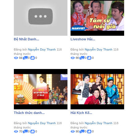
Đệ Nhất Danh...
Liveshow Hài...
Đăng bởi
Nguyễn Duy Thanh
116
Đăng bởi
Nguyễn Duy Thanh
116
tháng trước
tháng trước
94
0
0
66
0
0
Thách thức danh...
Hài Kịch Kế...
Đăng bởi
Nguyễn Duy Thanh
116
Đăng bởi
Nguyễn Duy Thanh
116
tháng trước
tháng trước
70
0
0
90
0
0