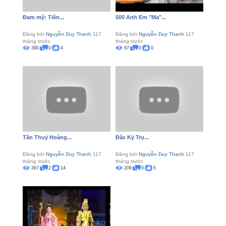
Đam mỹ: Tiền...
500 Anh Em "Ma"...
Đăng bởi
Nguyễn Duy Thanh
117
Đăng bởi
Nguyễn Duy Thanh
117
tháng trước
tháng trước
390
0
4
67
0
0
Tần Thuỷ Hoàng...
Đắc Kỷ Trụ...
Đăng bởi
Nguyễn Duy Thanh
117
Đăng bởi
Nguyễn Duy Thanh
117
tháng trước
tháng trước
267
2
14
209
0
5