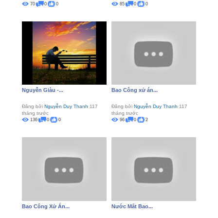
70
0
0
85
0
0
Nguyễn Giàu -...
Bao Công xử án...
Đăng bởi
Nguyễn Duy Thanh
117
Đăng bởi
Nguyễn Duy Thanh
117
tháng trước
tháng trước
136
0
0
96
0
2
Bao Công Xử Án...
Nước Mắt Bao...