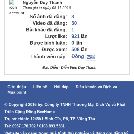
Nguyễn Duy Thanh
Tham gia từ ngày 08-11-2016
Số ảnh đã đăng:
3
Video đã đăng:
50
Bài khác đã đăng:
1
Lượt like:
921
lần
Được bình luận:
0
lần
Được xem:
508
lần
Đồng
Thành viên cấp:
Đạo Diễn - Diễn Viên Duy Thanh
Giới thiệu
Liên hệ
Hỏi đáp
Điều khoản và Dịch vụ
Mua point
© Copyright 2016 by: Công ty TNHH Thương Mại Dịch Vụ và Phát
Triển Cộng Đồng BeeHome
Trụ sở chính: 124/8/1 Bình Gĩa, P8, TP. Vũng Tàu
Tel: 0937.178.702 / 0163.893.5381
Website vẫn đang trong quá trình thử nghiệm và đang đợi đăng ký