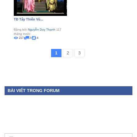
TĐ Tây Thiên Vũ...
Đăng bởi
Nguyễn Duy Thanh
117
tháng trước
217
2
4
1
2
3
BÀI VIẾT TRONG FORUM