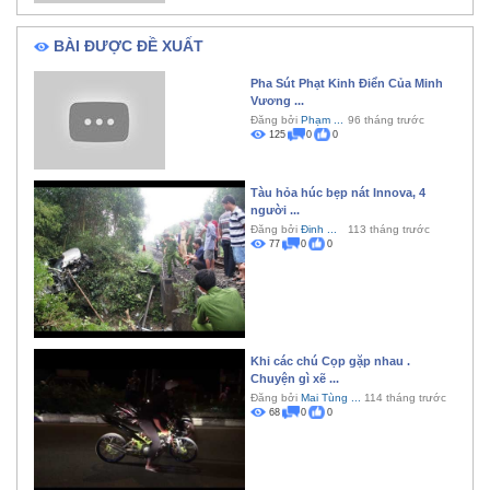
BÀI ĐƯỢC ĐỀ XUẤT
Pha Sút Phạt Kinh Điển Của Minh
Vương ...
Đăng bởi
Phạm ...
96 tháng trước
125
0
0
Tàu hỏa húc bẹp nát Innova, 4
người ...
Đăng bởi
Đinh ...
113 tháng trước
77
0
0
Khi các chú Cọp gặp nhau .
Chuyện gì xẽ ...
Đăng bởi
Mai Tùng ...
114 tháng trước
68
0
0