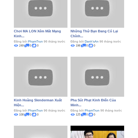
Chơi MA LON Xém Mất Mạng
Những Thứ Bạn Đang Có Lại
Kinh...
Chính...
Đăng bởi
PhạmTrun
96 tháng trước
Đăng bởi
Danh'sAn
96 tháng trước
249
0
0
196
0
0
Kinh Hoàng Slenderman Xuất
Pha Sút Phạt Kinh Điển Của
Hiện...
Minh...
Đăng bởi
PhạmTrun
96 tháng trước
Đăng bởi
PhạmTrun
96 tháng trước
108
0
0
125
0
0