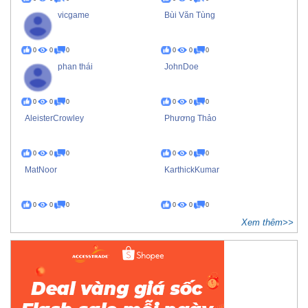
vicgame
Bùi Văn Tùng
0
0
0
0
0
0
phan thái
JohnDoe
0
0
0
0
0
0
AleisterCrowley
Phương Thảo
0
0
0
0
0
0
MatNoor
KarthickKumar
0
0
0
0
0
0
Xem thêm>>