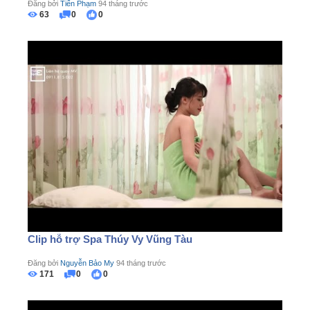
Đăng bởi
Tiến Phạm
94 tháng trước
63
0
0
Clip hỗ trợ Spa Thúy Vy Vũng Tàu
Đăng bởi
Nguyễn Bảo My
94 tháng trước
171
0
0