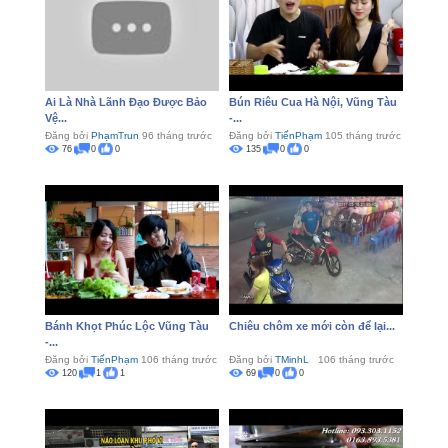
Ai Là Nhà Lãnh Đạo Được Bảo
Bún Riêu Cua Hà Nội, Vũng Tàu
Vệ...
-...
Đăng bởi
PhạmTrun
96 tháng trước
Đăng bởi
TiếnPhạm
105 tháng trước
76
0
0
135
0
0
Bánh Khọt Phúc Lộc Vũng Tàu
Chiêu chôm xe mới còn để lại...
-...
Đăng bởi
TiếnPhạm
106 tháng trước
Đăng bởi
TMinhL
106 tháng trước
120
1
1
69
0
0