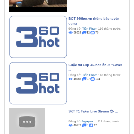
BQT 360hot.vn thông báo tuyển
dụng
Đăng bởi
Tiến Phạm
116 tháng trước
58632
12
76
Cuộc thi Clip 360hot lần 2: "Cover
...
Đăng bởi
Tiến Phạm
113 tháng trước
48988
27
104
SKT T1 Faker Live Stream 😍- ...
Đăng bởi
Nguyen ...
112 tháng trước
46177
0
12