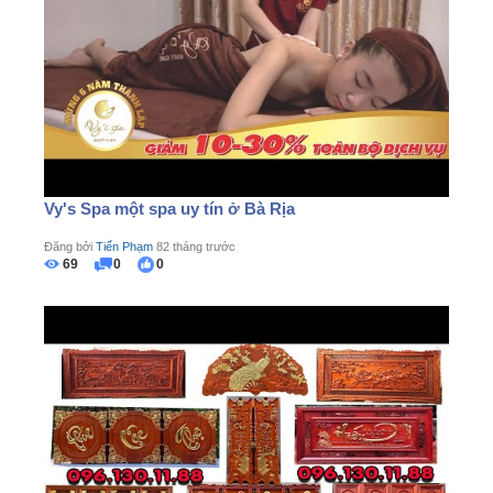
Vy's Spa một spa uy tín ở Bà Rịa
Đăng bởi
Tiến Phạm
82 tháng trước
69
0
0