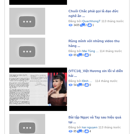
Chuối Chắc phải gọi là đạo đức
nghề ăn ...
Đăng bởi
QuachhongT
113 tháng trước
3435
2
1
Rùng mình với những video thu
hàng ...
Đăng bởi
Mai Tùng ...
114 tháng trước
65
0
0
(VTC14)_Việt Hương xin lỗi vì diễn
hài ...
Đăng bởi
Đinh ...
114 tháng trước
54
0
0
Bài tập Ngực và Tay sau hiệu quả
tại ...
Đăng bởi
kai nguyen
113 tháng trước
85
1
4