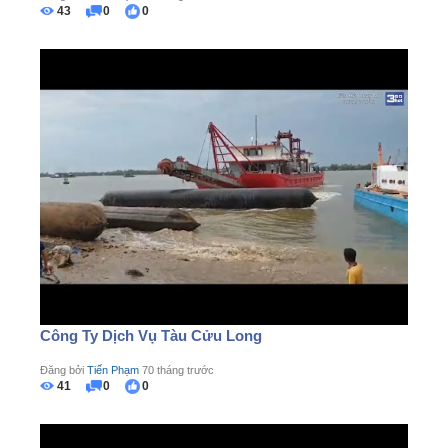
43
0
0
Công Ty Dịch Vụ Tàu Cửu Long
Đăng bởi
Tiến Phạm
70 tháng trước
41
0
0