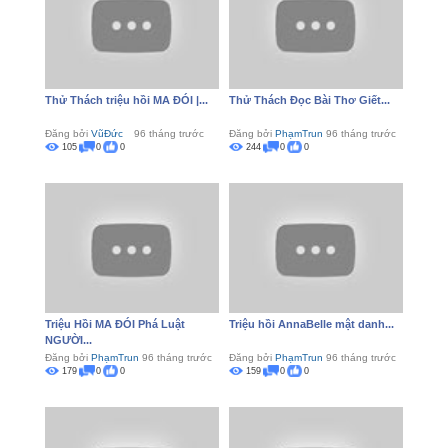
Thử Thách triệu hồi MA ĐÓI |...
Thử Thách Đọc Bài Thơ Giết...
Đăng bởi
VũĐức
96 tháng trước
Đăng bởi
PhạmTrun
96 tháng trước
105
0
0
244
0
0
Triệu Hồi MA ĐÓI Phá Luật
Triệu hồi AnnaBelle mật danh...
NGƯỜI...
Đăng bởi
PhạmTrun
96 tháng trước
Đăng bởi
PhạmTrun
96 tháng trước
179
0
0
159
0
0