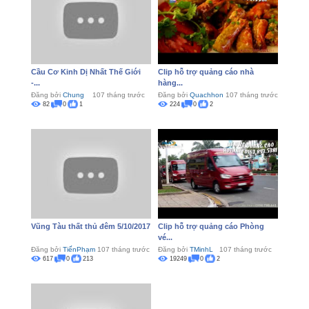
Cầu Cơ Kinh Dị Nhất Thế Giới
Clip hỗ trợ quảng cáo nhà
-...
hàng...
Đăng bởi
Chung
107 tháng trước
Đăng bởi
Quachhon
107 tháng trước
82
0
1
224
0
2
Vũng Tàu thất thủ đêm 5/10/2017
Clip hỗ trợ quảng cáo Phòng
vé...
Đăng bởi
TiếnPhạm
107 tháng trước
Đăng bởi
TMinhL
107 tháng trước
617
0
213
19249
0
2