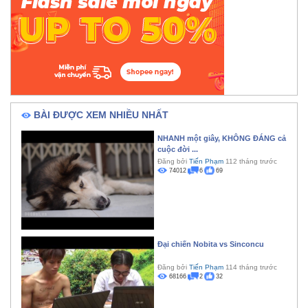
BÀI ĐƯỢC XEM NHIỀU NHẤT
NHANH một giây, KHÔNG ĐÁNG cả
cuộc đời ...
Đăng bởi
Tiến Phạm
112 tháng trước
74012
6
69
Đại chiến Nobita vs Sinconcu
Đăng bởi
Tiến Phạm
114 tháng trước
68166
2
32