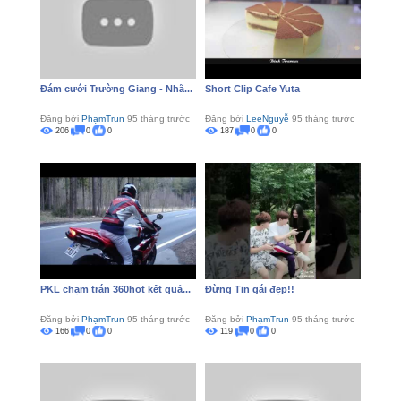
Đám cưới Trường Giang - Nhã...
Short Clip Cafe Yuta
Đăng bởi
PhạmTrun
95 tháng trước
Đăng bởi
LeeNguyễ
95 tháng trước
206
0
0
187
0
0
PKL chạm trán 360hot kết quả...
Đừng Tin gái đẹp!!
Đăng bởi
PhạmTrun
95 tháng trước
Đăng bởi
PhạmTrun
95 tháng trước
166
0
0
119
0
0