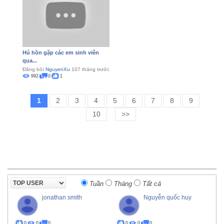
Hú hồn gặp các em sinh viên
qua...
Đăng bởi
NguyenXu
107 tháng trước
992
0
1
1
2
3
4
5
6
7
8
9
10
>>
Tuần
Tháng
Tất cả
jonathan smith
Nguyễn quốc huy
0
0
0
0
0
0