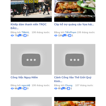
Khiếp đảm thanh niên TRỌC
Clip hỗ trợ quảng cáo Vựa hải...
ĐẦU...
Đăng bởi
TMinhL
106 tháng trước
Đăng bởi
TiếnPhạm
106 tháng trước
73
0
0
124
0
1
Công Việc Nguy Hiểm
Cánh Cổng Vào Thế Giới Quỷ
Kinh...
Đăng bởi
ngocdiệ
106 tháng trước
Đăng bởi
Chung
107 tháng trước
68
0
0
95
0
1