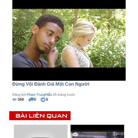
Đừng Vội Đánh Giá Một Con Người
Đăng bởi
Phạm TrungHiếu
95 tháng trước
366
0
0
BÀI LIÊN QUAN