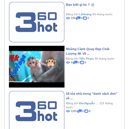
Bạn biết gì ko ? :))
Đăng bởi
LêHoàng
96 tháng trước
159
0
0
Những Cảnh Quay Đẹp Chất
Lượng 4K Về ...
Đăng bởi
Tiến Phạm
38 tháng trước
0
0
0
18 tòa nhà trong "danh sách đen"
về ...
Đăng bởi
ĐứcNguyễn ...
118 tháng
trước
1203
0
8