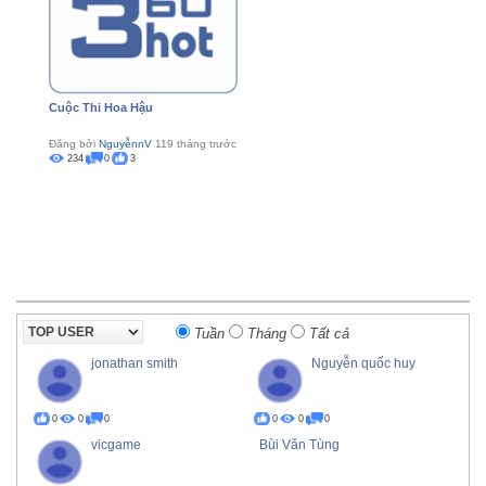
Cuộc Thi Hoa Hậu
Đăng bởi
NguyễnnV
119 tháng trước
234
0
3
Tuần
Tháng
Tất cả
jonathan smith
Nguyễn quốc huy
0
0
0
0
0
0
vicgame
Bùi Văn Tùng