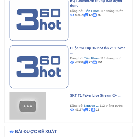
BQT 360hot.vn thông báo tuyển
dụng
Đăng bởi
Tiến Phạm
116 tháng trước
58632
12
76
Cuộc thi Clip 360hot lần 2: "Cover
...
Đăng bởi
Tiến Phạm
113 tháng trước
48988
27
104
SKT T1 Faker Live Stream 😍- ...
Đăng bởi
Nguyen ...
112 tháng trước
46177
0
12
BÀI ĐƯỢC ĐỀ XUẤT