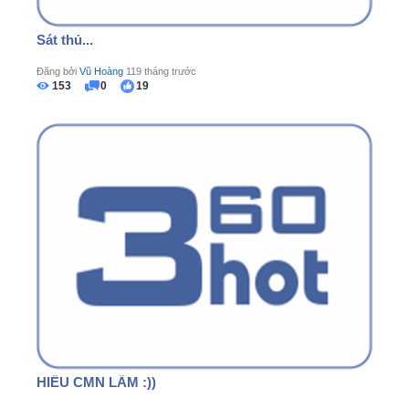
Sát thủ...
Đăng bởi
Vũ Hoàng
119 tháng trước
153
0
19
HIỂU CMN LẦM :))