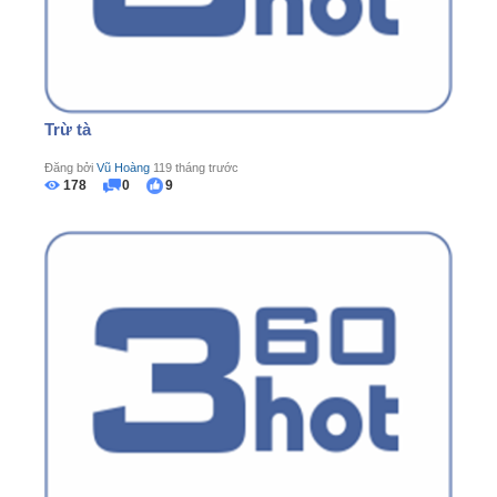
Trừ tà
Đăng bởi
Vũ Hoàng
119 tháng trước
178
0
9