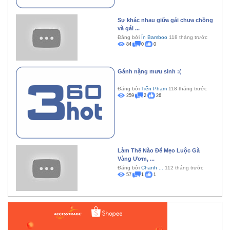
Sự khác nhau giữa gái chưa chồng
và gái ...
Đăng bởi
Ỉn Bamboo
118 tháng trước
84
0
0
Gánh nặng mưu sinh :(
Đăng bởi
Tiến Phạm
118 tháng trước
259
2
26
Làm Thế Nào Để Mẹo Luộc Gà
Vàng Ươm, ...
Đăng bởi
Chanh ...
112 tháng trước
57
1
1