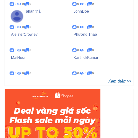
0
0
0
0
0
0
phan thái
JohnDoe
0
0
0
0
0
0
AleisterCrowley
Phương Thảo
0
0
0
0
0
0
MatNoor
KarthickKumar
0
0
0
0
0
0
Xem thêm>>