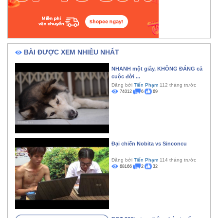
BÀI ĐƯỢC XEM NHIỀU NHẤT
NHANH một giây, KHÔNG ĐÁNG cả
cuộc đời ...
Đăng bởi
Tiến Phạm
112 tháng trước
74012
6
69
Đại chiến Nobita vs Sinconcu
Đăng bởi
Tiến Phạm
114 tháng trước
68166
2
32