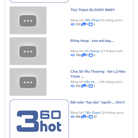
Thử Thách BLOODY MARY
Đăng bởi
Tiến Phạm
91 tháng trước
102
0
1
Đồng thoại - xưa mà hay....
Đăng bởi
Vũ Hoàng
117 tháng trước
180
0
2
Chia Sẽ Yêu Thương - Em Lý Hữu
Thịnh ...
Đăng bởi
trần thị ...
108 tháng trước
242
0
1
Bài toán "hại não" người ... lớn!!!
Đăng bởi
Tiến Phạm
118 tháng trước
686
4
20