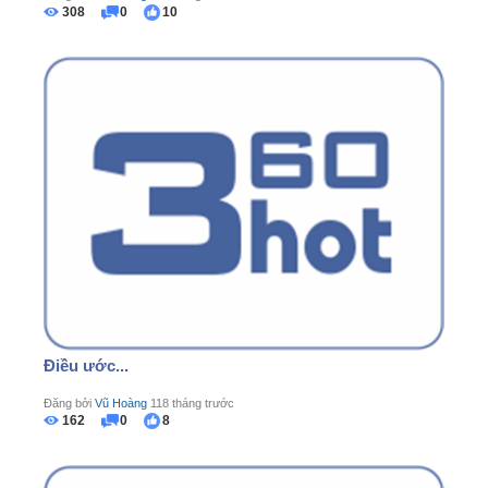
308
0
10
Điều ước...
Đăng bởi
Vũ Hoàng
118 tháng trước
162
0
8