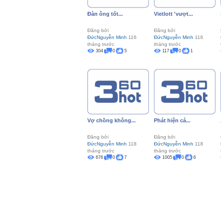
Đàn ông tốt...
Vietlott 'vượt...
Đăng bởi
Đăng bởi
ĐứcNguyễn Minh
116
ĐứcNguyễn Minh
116
tháng trước
tháng trước
304
0
5
117
0
1
Vợ chồng không...
Phát hiện cá...
Đăng bởi
Đăng bởi
ĐứcNguyễn Minh
118
ĐứcNguyễn Minh
118
tháng trước
tháng trước
676
0
7
1005
0
6