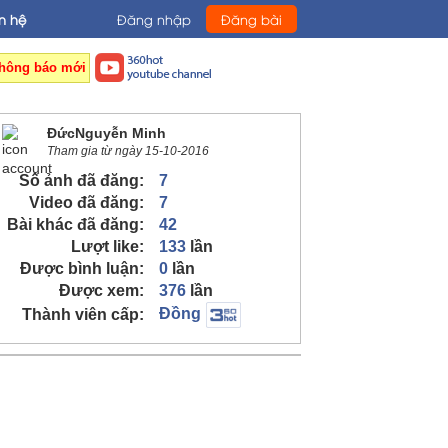
n hệ
Đăng nhập
Đăng bài
hông báo mới
ĐứcNguyễn Minh
Tham gia từ ngày 15-10-2016
Số ảnh đã đăng:
7
Video đã đăng:
7
Bài khác đã đăng:
42
Lượt like:
133
lần
Được bình luận:
0
lần
Được xem:
376
lần
Đồng
Thành viên cấp: