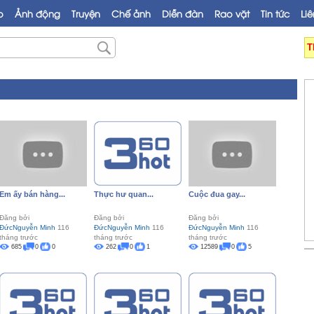
o
Ảnh động
Truyện
Chế ảnh
Diễn đàn
Rao vặt
Tin tức
Liê
T
Em ấy bán hàng...
Thực hư quan...
Cuộc đua gay...
Đăng bởi
Đăng bởi
Đăng bởi
ĐứcNguyễn Minh
116
ĐứcNguyễn Minh
116
ĐứcNguyễn Minh
116
tháng trước
tháng trước
tháng trước
685
0
0
262
0
1
12589
0
5