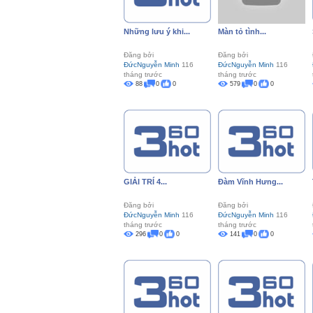
Những lưu ý khi...
Màn tỏ tình...
Đăng bởi
Đăng bởi
ĐứcNguyễn Minh
116
ĐứcNguyễn Minh
116
tháng trước
tháng trước
88
0
0
579
0
0
GIẢI TRÍ 4...
Đàm Vĩnh Hưng...
Đăng bởi
Đăng bởi
ĐứcNguyễn Minh
116
ĐứcNguyễn Minh
116
tháng trước
tháng trước
296
0
0
141
0
0