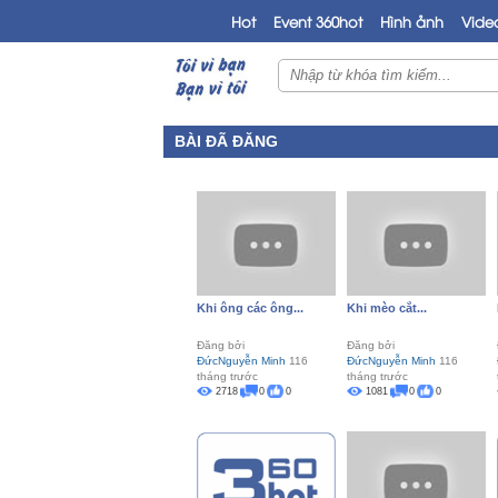
Hot
Event 360hot
Hình ảnh
Vide
BÀI ĐÃ ĐĂNG
Khi ông các ông...
Khi mèo cắt...
Đăng bởi
Đăng bởi
ĐứcNguyễn Minh
116
ĐứcNguyễn Minh
116
tháng trước
tháng trước
2718
0
0
1081
0
0