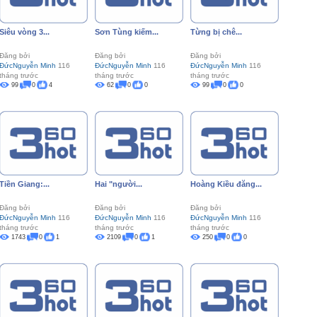
Siêu vòng 3...
Sơn Tùng kiếm...
Từng bị chê...
Đăng bởi
Đăng bởi
Đăng bởi
ĐứcNguyễn Minh
116
ĐứcNguyễn Minh
116
ĐứcNguyễn Minh
116
tháng trước
tháng trước
tháng trước
99
0
4
62
0
0
99
0
0
Tiền Giang:...
Hai "người...
Hoàng Kiều đăng...
Đăng bởi
Đăng bởi
Đăng bởi
ĐứcNguyễn Minh
116
ĐứcNguyễn Minh
116
ĐứcNguyễn Minh
116
tháng trước
tháng trước
tháng trước
1743
0
1
2109
0
1
250
0
0