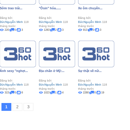
Sớm trao trái...
"Ôsin" hóa......
Xe ôm chuyên...
Đăng bởi
Đăng bởi
Đăng bởi
ĐứcNguyễn Minh
118
ĐứcNguyễn Minh
118
ĐứcNguyễn Minh
118
tháng trước
tháng trước
tháng trước
220
0
3
1283
2
3
913
0
3
Ảnh sexy "nghẹt...
Địa chấn ở Mỹ:...
Sự thật về nữ...
Đăng bởi
Đăng bởi
Đăng bởi
ĐứcNguyễn Minh
118
ĐứcNguyễn Minh
118
ĐứcNguyễn Minh
118
tháng trước
tháng trước
tháng trước
315
0
6
1023
1
4
2280
0
19
1
2
3