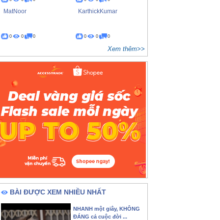
MatNoor
KarthickKumar
0
0
0
0
0
0
Xem thêm>>
BÀI ĐƯỢC XEM NHIỀU NHẤT
NHANH một giây, KHÔNG
ĐÁNG cả cuộc đời ...