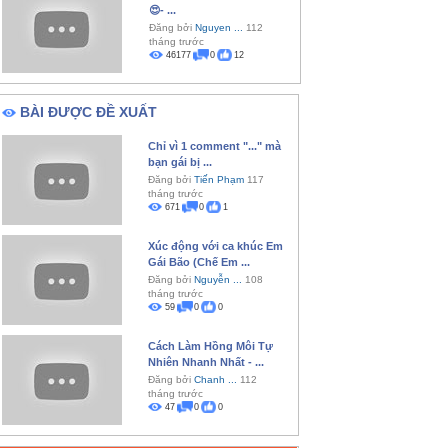
😍- ...
Đăng bởi
Nguyen ...
112
tháng trước
46177
0
12
BÀI ĐƯỢC ĐỀ XUẤT
Chỉ vì 1 comment "..." mà
bạn gái bị ...
Đăng bởi
Tiến Phạm
117
tháng trước
671
0
1
Xúc động với ca khúc Em
Gái Bão (Chế Em ...
Đăng bởi
Nguyễn ...
108
tháng trước
59
0
0
Cách Làm Hồng Môi Tự
Nhiên Nhanh Nhất - ...
Đăng bởi
Chanh ...
112
tháng trước
47
0
0