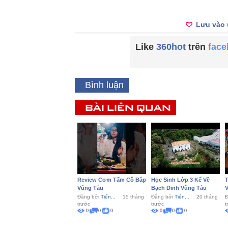
Lưu vào 
Like
360hot
trên
fac
Bình luận
BÀI LIÊN QUAN
Review Cơm Tấm Cô Bắp
Học Sinh Lớp 3 Kể Về
Vũng Tàu
Bạch Dinh Vũng Tàu
Bằng...
Đăng bởi
Tiến...
15 tháng
Đăng bởi
Tiến...
20 tháng
Đ
trước
trước
t
0
0
0
0
0
0