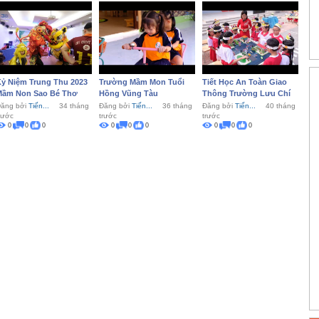
ỷ Niệm Trung Thu 2023
Trường Mầm Mon Tuổi
Tiết Học An Toàn Giao
Mầm Non Sao Bé Thơ
Hồng Vũng Tàu
Thông Trường Lưu Chí
Hiếu
ăng bởi
Tiến...
34 tháng
Đăng bởi
Tiến...
36 tháng
Đăng bởi
Tiến...
40 tháng
rước
trước
trước
0
0
0
0
0
0
0
0
0