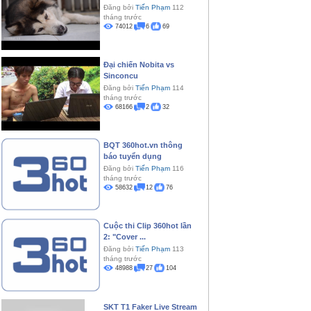
Đăng bởi
Tiến Phạm
112
tháng trước
74012
6
69
Đại chiến Nobita vs
Sinconcu
Đăng bởi
Tiến Phạm
114
tháng trước
68166
2
32
BQT 360hot.vn thông
báo tuyển dụng
Đăng bởi
Tiến Phạm
116
tháng trước
58632
12
76
Cuộc thi Clip 360hot lần
2: "Cover ...
Đăng bởi
Tiến Phạm
113
tháng trước
48988
27
104
SKT T1 Faker Live Stream