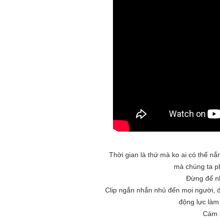
Thời gian là thứ mà ko ai có thể n
mà chúng ta ph
Đừng để n
Clip ngắn nhắn nhủ đến mọi người, đ
động lực làm
Cám ơ