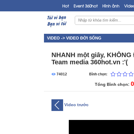
Hot
Event 360hot
Hình ảnh
Vide
VIDEO ->
VIDEO ĐỜI SỐNG
NHANH một giây, KHÔNG Đ
Team media 360hot.vn :'(
74012
Bình chọn:
0
Tổng Bình chọn:
Video trước