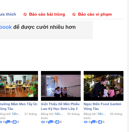
ưa thích
Báo cáo bài trùng
Báo cáo vi phạm
ebook
để được cười nhiều hơn
Trường Mầm Mon Tây Úc
Giới Thiệu Dế Mèn Phiêu
Ngọc Điền Food Garden
Vũng Tàu
Lưu Ký Học Sinh Lớp 3
Vũng Tàu
ăng bởi
Tiến...
27 tháng
Đăng bởi
Tiến...
33 tháng
Đăng bởi
Tiến...
33 tháng
rước
trước
trước
0
0
0
0
0
0
0
0
0