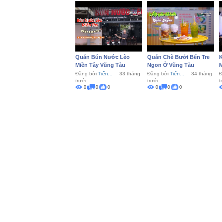
Quán Bún Nước Lèo
Quán Chè Bưởi Bến Tre
K
Miền Tây Vũng Tàu
Ngon Ở Vũng Tàu
Đăng bởi
Tiến...
33 tháng
Đăng bởi
Tiến...
34 tháng
Đ
trước
trước
t
0
0
0
0
0
0