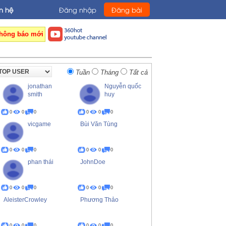
n hệ
Đăng nhập
Đăng bài
hông báo mới
Tuần
Tháng
Tất cả
jonathan
Nguyễn quốc
smith
huy
0
0
0
0
0
0
vicgame
Bùi Văn Tùng
0
0
0
0
0
0
phan thái
JohnDoe
0
0
0
0
0
0
AleisterCrowley
Phương Thảo
0
0
0
0
0
0