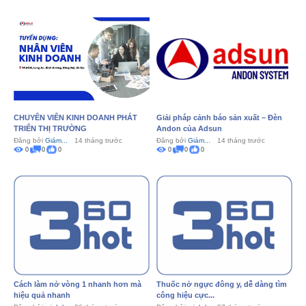
CHUYÊN VIÊN KINH DOANH PHÁT
Giải pháp cảnh báo sản xuất – Đèn
TRIỂN THỊ TRƯỜNG
Andon của Adsun
Đăng bởi
Giám...
14 tháng trước
Đăng bởi
Giám...
14 tháng trước
0
0
0
0
0
0
Cách làm nở vòng 1 nhanh hơn mà
Thuốc nở ngực đông y, dễ dàng tìm
hiệu quả nhanh
công hiệu cực...