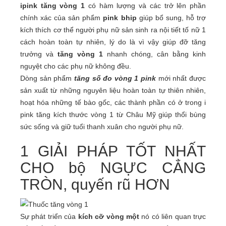
ipink tăng vòng 1
có hàm lượng và các trở lên phần
chính xác của sản phẩm
pink bhip
giúp bổ sung, hỗ trợ
kích thích cơ thể người phụ nữ sản sinh ra nội tiết tố nữ 1
cách hoàn toàn tự nhiên, lý do là vì vậy giúp đỡ tăng
trưởng và
tăng vòng 1
nhanh chóng, cân bằng kinh
nguyệt cho các phụ nữ không đều.
Dòng sản phẩm
tăng số đo vòng 1 pink
mới nhất được
sản xuất từ những nguyên liệu hoàn toàn tự thiên nhiên,
hoạt hóa những tế bào gốc, các thành phần có ở trong i
pink tăng kích thước vòng 1 từ Châu Mỹ giúp thổi bùng
sức sống và giữ tuổi thanh xuân cho người phụ nữ.
1 GIẢI PHÁP TỐT NHẤT
CHO bộ NGỰC CẲNG
TRÒN, quyến rũ HƠN
​Sự phát triển của
kích cỡ vòng một
nó có liên quan trực