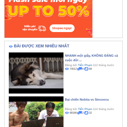
BÀI ĐƯỢC XEM NHIỀU NHẤT
NHANH một giây, KHÔNG ĐÁNG cả
cuộc đời ...
Đăng bởi
Tiến Phạm
112 tháng trước
74012
6
69
Đại chiến Nobita vs Sinconcu
Đăng bởi
Tiến Phạm
114 tháng trước
68166
2
32