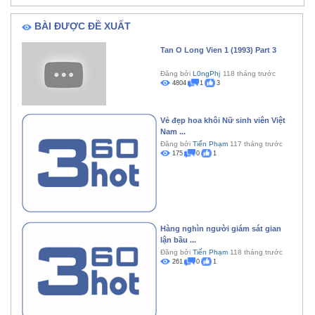
BÀI ĐƯỢC ĐỀ XUẤT
Tan O Long Vien 1 (1993) Part 3
Đăng bởi
L0ngPhj
118 tháng trước
4804
1
3
Vẻ đẹp hoa khôi Nữ sinh viên Việt
Nam ...
Đăng bởi
Tiến Phạm
117 tháng trước
175
0
1
Hàng nghìn người giám sát gian
lận bầu ...
Đăng bởi
Tiến Phạm
118 tháng trước
261
0
1