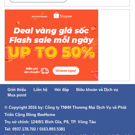
Giới thiệu
Liên hệ
Hỏi đáp
Điều khoản và Dịch vụ
Mua point
© Copyright 2016 by: Công ty TNHH Thương Mại Dịch Vụ và Phát
Triển Cộng Đồng BeeHome
Trụ sở chính: 124/8/1 Bình Gĩa, P8, TP. Vũng Tàu
Tel: 0937.178.702 / 0163.893.5381