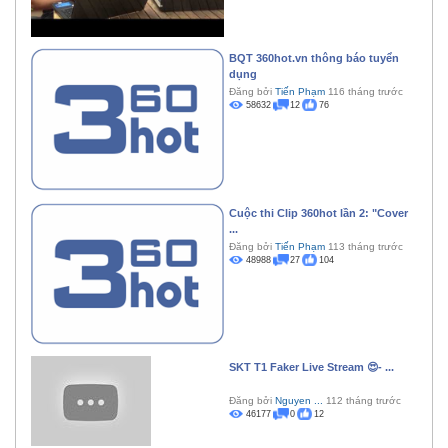
BQT 360hot.vn thông báo tuyển
dụng
Đăng bởi
Tiến Phạm
116 tháng trước
58632
12
76
Cuộc thi Clip 360hot lần 2: "Cover
...
Đăng bởi
Tiến Phạm
113 tháng trước
48988
27
104
SKT T1 Faker Live Stream 😍- ...
Đăng bởi
Nguyen ...
112 tháng trước
46177
0
12