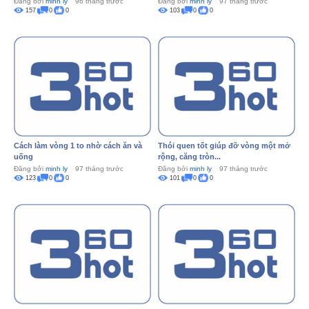
Đăng bởi
minh ly
96 tháng trước
Đăng bởi
minh ly
97 tháng trước
157
0
0
103
0
0
Cách làm vòng 1 to nhờ cách ăn và
Thói quen tốt giúp đỡ vòng một mở
uống
rộng, căng tròn...
Đăng bởi
minh ly
97 tháng trước
Đăng bởi
minh ly
97 tháng trước
123
0
0
101
0
0