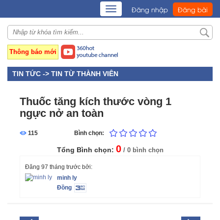
TOGGLE
Đăng nhập
Đăng bài
NAVIGATION
Thông báo mới
TIN TỨC ->
TIN TỪ THÀNH VIÊN
Thuốc tăng kích thước vòng 1
ngực nở an toàn
115
Bình chọn:
0
Tổng Bình chọn:
/ 0 bình chọn
Đăng 97 tháng trước bởi:
minh ly
Đồng