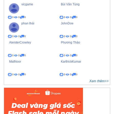
vicgame
Bùi Văn Tùng
0
0
0
0
0
0
phan thái
JohnDoe
0
0
0
0
0
0
AleisterCrowley
Phương Thảo
0
0
0
0
0
0
MatNoor
KarthickKumar
0
0
0
0
0
0
Xem thêm>>