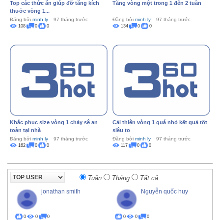
Top các thức ăn giúp đỡ tăng kích
Tăng vòng một trong 1 đến 2 tuần
thước vòng 1...
Đăng bởi
minh ly
97 tháng trước
Đăng bởi
minh ly
97 tháng trước
108
0
0
134
0
0
Khắc phục size vòng 1 chảy sệ an
Cải thiện vòng 1 quá nhỏ kết quả tốt
toàn tại nhà
siêu to
Đăng bởi
minh ly
97 tháng trước
Đăng bởi
minh ly
97 tháng trước
162
0
0
117
0
0
Tuần
Tháng
Tất cả
jonathan smith
Nguyễn quốc huy
0
0
0
0
0
0