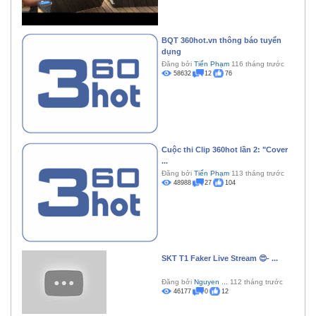
BQT 360hot.vn thông báo tuyển
dụng
Đăng bởi
Tiến Phạm
116 tháng trước
58632
12
76
Cuộc thi Clip 360hot lần 2: "Cover
...
Đăng bởi
Tiến Phạm
113 tháng trước
48988
27
104
SKT T1 Faker Live Stream 😍- ...
Đăng bởi
Nguyen ...
112 tháng trước
46177
0
12