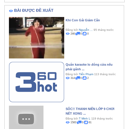
BÀI ĐƯỢC ĐỀ XUẤT
Khi Con Gái Giảm Cân
Đăng bởi
Nguyễn ...
95 tháng trước
246
0
0
Quán karaoke lo đóng cửa nếu
phải gánh ...
Đăng bởi
Tiến Phạm
113 tháng trước
314
0
2
SỐC!! THANH NIÊN LỚP 9 CHƠI
NÉT XONG ...
Đăng bởi
T Minh L
119 tháng trước
1583
0
61