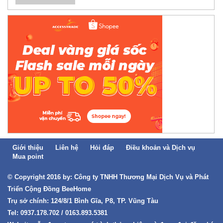
Giới thiệu
Liên hệ
Hỏi đáp
Điều khoản và Dịch vụ
Mua point
© Copyright 2016 by: Công ty TNHH Thương Mại Dịch Vụ và Phát
Triển Cộng Đồng BeeHome
Trụ sở chính: 124/8/1 Bình Gĩa, P8, TP. Vũng Tàu
Tel: 0937.178.702 / 0163.893.5381