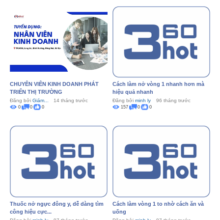
CHUYÊN VIÊN KINH DOANH PHÁT
Cách làm nở vòng 1 nhanh hơn mà
TRIỂN THỊ TRƯỜNG
hiệu quả nhanh
Đăng bởi
Giám...
14 tháng trước
Đăng bởi
minh ly
96 tháng trước
0
0
0
157
0
0
Thuốc nở ngực đông y, dễ dàng tìm
Cách làm vòng 1 to nhờ cách ăn và
công hiệu cực...
uống