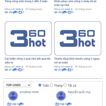
Tăng vòng một trong 1 đến 2 tuần
Khắc phục size vòng 1 chảy sệ an
toàn tại nhà
Đăng bởi
minh ly
97 tháng trước
Đăng bởi
minh ly
97 tháng trước
134
0
0
162
0
0
Cải thiện vòng 1 quá nhỏ kết quả tốt
Thuốc tăng kích thước vòng 1 ngực
siêu to
nở an toàn
Đăng bởi
minh ly
97 tháng trước
Đăng bởi
minh ly
97 tháng trước
117
0
0
115
0
0
Tuần
Tháng
Tất cả
jonathan smith
Nguyễn quốc huy
0
0
0
0
0
0