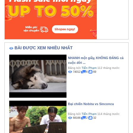
BÀI ĐƯỢC XEM NHIỀU NHẤT
NHANH một giây, KHÔNG ĐÁNG cả
cuộc đời ...
Đăng bởi
Tiến Phạm
112 tháng trước
74012
6
69
Đại chiến Nobita vs Sinconcu
Đăng bởi
Tiến Phạm
114 tháng trước
68166
2
32