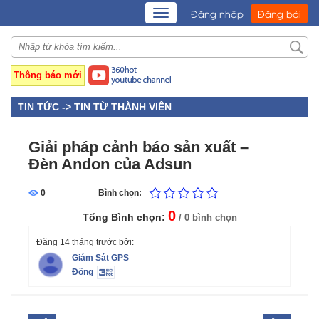
TOGGLE
Đăng nhập
Đăng bài
NAVIGATION
Thông báo mới
TIN TỨC ->
TIN TỪ THÀNH VIÊN
Giải pháp cảnh báo sản xuất –
Đèn Andon của Adsun
0
Bình chọn:
0
Tổng Bình chọn:
/ 0 bình chọn
Đăng 14 tháng trước bởi:
Giám Sát GPS
Đồng