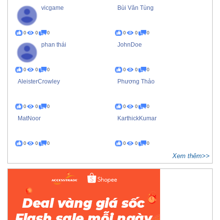
vicgame
Bùi Văn Tùng
0
0
0
0
0
0
phan thái
JohnDoe
0
0
0
0
0
0
AleisterCrowley
Phương Thảo
0
0
0
0
0
0
MatNoor
KarthickKumar
0
0
0
0
0
0
Xem thêm>>