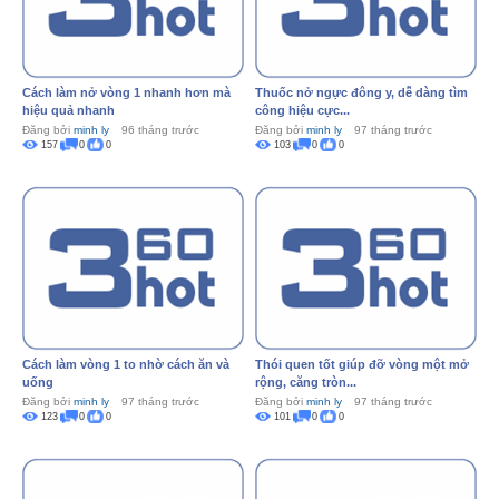
Cách làm nở vòng 1 nhanh hơn mà
Thuốc nở ngực đông y, dễ dàng tìm
hiệu quả nhanh
công hiệu cực...
Đăng bởi
minh ly
96 tháng trước
Đăng bởi
minh ly
97 tháng trước
157
0
0
103
0
0
Cách làm vòng 1 to nhờ cách ăn và
Thói quen tốt giúp đỡ vòng một mở
uống
rộng, căng tròn...
Đăng bởi
minh ly
97 tháng trước
Đăng bởi
minh ly
97 tháng trước
123
0
0
101
0
0