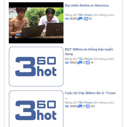
Đại chiến Nobita vs Sinconcu
Đăng bởi
Tiến Phạm
114 tháng trước
68166
2
32
BQT 360hot.vn thông báo tuyển
dụng
Đăng bởi
Tiến Phạm
116 tháng trước
58632
12
76
Cuộc thi Clip 360hot lần 2: "Cover
...
Đăng bởi
Tiến Phạm
113 tháng trước
48988
27
104