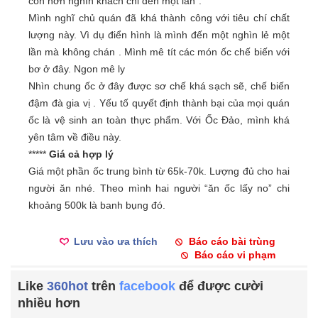
còn hơn nghìn khách chỉ đến một lần”.
Mình nghĩ chủ quán đã khá thành công với tiêu chí chất
lượng này. Vì dụ điển hình là mình đến một nghìn lẻ một
lần mà không chán . Mình mê tít các món ốc chế biến với
bơ ở đây. Ngon mê ly
Nhìn chung ốc ở đây được sơ chế khá sạch sẽ, chế biến
đậm đà gia vị . Yếu tố quyết định thành bại của mọi quán
ốc là vệ sinh an toàn thực phẩm. Với Ốc Đảo, mình khá
yên tâm về điều này.
*****
Giá cả hợp lý
Giá một phần ốc trung bình từ 65k-70k. Lượng đủ cho hai
người ăn nhé. Theo mình hai người “ăn ốc lấy no” chi
khoảng 500k là banh bụng đó.
Lưu vào ưa thích
Báo cáo bài trùng
Báo cáo vi phạm
Like
360hot
trên
facebook
để được cười
nhiều hơn