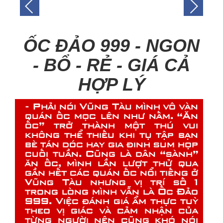
ỐC ĐẢO 999 - NGON
- BỔ - RẺ - GIÁ CẢ
HỢP LÝ
- Phải nói Vũng Tàu mình vô vàn
quán ốc mọc lên như nấm. “Ăn
ốc” trở thành một thú vui
không thể thiếu khi tụ tập bạn
bè tán dóc hay gia đinh sum họp
cuối tuần. Cũng là dân “sành”
ăn ốc, mình lần lượt thử qua
gần hết các quán ốc nổi tiếng ở
Vũng Tàu nhưng vị trí số 1
trong lòng mình vẫn là Ốc Đảo
999. Việc đánh giá ẩm thực tuỳ
theo vị giác và cảm nhận của
từng người nên cũng khó nói