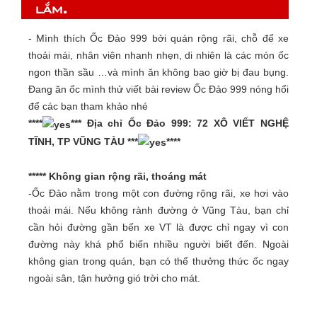
lắm.
- Mình thích Ốc Đảo 999 bởi quán rộng rãi, chỗ để xe
thoải mái, nhân viên nhanh nhẹn, di nhiên là các món ốc
ngon thần sầu …và mình ăn không bao giờ bị đau bụng.
Đang ăn ốc mình thử viết bài review Ốc Đảo 999 nóng hổi
để các bạn tham khảo nhé
****
*** Địa chỉ Ốc Đảo 999: 72 XÔ VIẾT NGHỆ
TĨNH, TP VŨNG TÀU ***
****
***** Không gian rộng rãi, thoáng mát
-Ốc Đảo nằm trong một con đường rộng rãi, xe hơi vào
thoải mái. Nếu không rành đường ở Vũng Tàu, bạn chỉ
cần hỏi đường gần bến xe VT là được chỉ ngay vì con
đường này khá phổ biến nhiều người biết đến. Ngoài
không gian trong quán, bạn có thể thưởng thức ốc ngay
ngoài sân, tận hưởng gió trời cho mát.