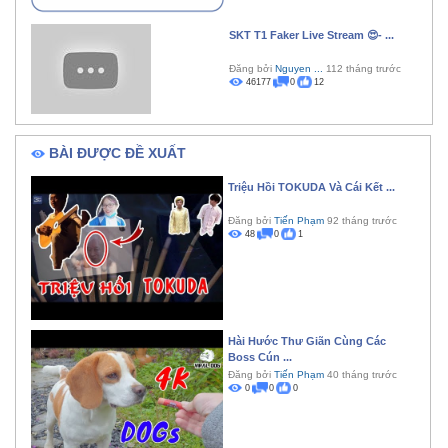
SKT T1 Faker Live Stream 😍- ...
Đăng bởi
Nguyen ...
112 tháng trước
46177
0
12
BÀI ĐƯỢC ĐỀ XUẤT
Triệu Hồi TOKUDA Và Cái Kết ...
Đăng bởi
Tiến Phạm
92 tháng trước
48
0
1
Hài Hước Thư Giãn Cùng Các
Boss Cún ...
Đăng bởi
Tiến Phạm
40 tháng trước
0
0
0