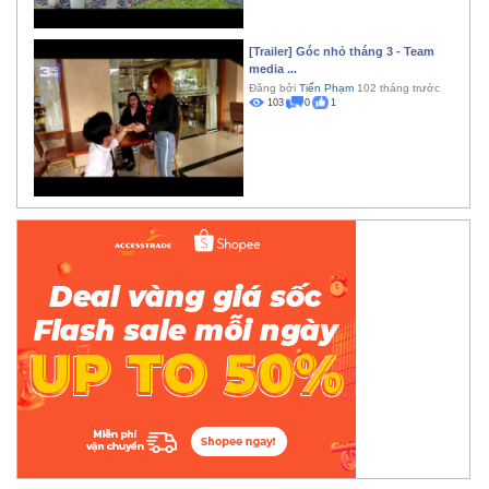
[Trailer] Góc nhỏ tháng 3 - Team
media ...
Đăng bởi
Tiến Phạm
102 tháng trước
103
0
1