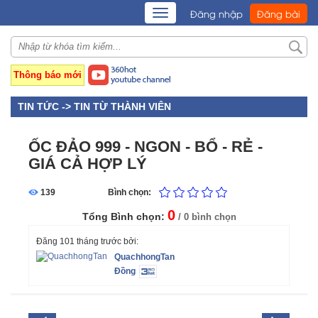
TOGGLE
Đăng nhập
Đăng bài
NAVIGATION
Thông báo mới
TIN TỨC ->
TIN TỪ THÀNH VIÊN
ỐC ĐẢO 999 - NGON - BỔ - RẺ -
GIÁ CẢ HỢP LÝ
139
Bình chọn:
0
Tổng Bình chọn:
/ 0 bình chọn
Đăng 101 tháng trước bởi:
QuachhongTan
Đồng