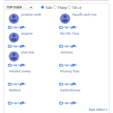
Tuần
Tháng
Tất cả
jonathan smith
Nguyễn quốc huy
0
0
0
0
0
0
vicgame
Bùi Văn Tùng
0
0
0
0
0
0
phan thái
JohnDoe
0
0
0
0
0
0
AleisterCrowley
Phương Thảo
0
0
0
0
0
0
MatNoor
KarthickKumar
0
0
0
0
0
0
Xem thêm>>