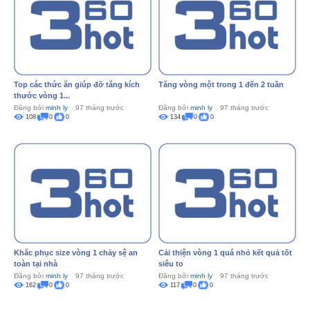
Top các thức ăn giúp đỡ tăng kích
Tăng vòng một trong 1 đến 2 tuần
thước vòng 1...
Đăng bởi
minh ly
97 tháng trước
Đăng bởi
minh ly
97 tháng trước
108
0
0
134
0
0
Khắc phục size vòng 1 chảy sệ an
Cải thiện vòng 1 quá nhỏ kết quả tốt
toàn tại nhà
siêu to
Đăng bởi
minh ly
97 tháng trước
Đăng bởi
minh ly
97 tháng trước
162
0
0
117
0
0