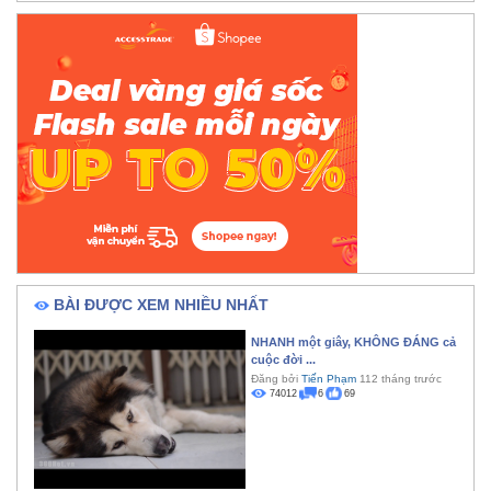
BÀI ĐƯỢC XEM NHIỀU NHẤT
NHANH một giây, KHÔNG ĐÁNG cả
cuộc đời ...
Đăng bởi
Tiến Phạm
112 tháng trước
74012
6
69