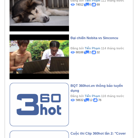
Đăng bởi
Tiến Phạm
112 tháng trước
74012
6
69
Đại chiến Nobita vs Sinconcu
Đăng bởi
Tiến Phạm
114 tháng trước
68166
2
32
BQT 360hot.vn thông báo tuyển
dụng
Đăng bởi
Tiến Phạm
116 tháng trước
58632
12
76
Cuộc thi Clip 360hot lần 2: "Cover