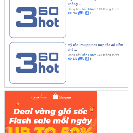
không ...
Đăng bởi
Tiến Phạm
119 tháng trước
567
0
1
Mỹ cần Philippines hợp tác để kiềm
chế ...
Đăng bởi
Tiến Phạm
112 tháng trước
332
0
8