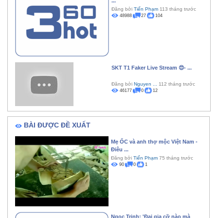
...
Đăng bởi
Tiến Phạm
113 tháng trước
48988
27
104
SKT T1 Faker Live Stream 😍- ...
Đăng bởi
Nguyen ...
112 tháng trước
46177
0
12
BÀI ĐƯỢC ĐỀ XUẤT
Mẹ ỐC và anh thợ mộc Việt Nam -
Điêu ...
Đăng bởi
Tiến Phạm
75 tháng trước
90
0
1
Ngọc Trinh: 'Đại gia cỡ nào mà