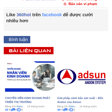
Báo cáo vi phạm
Like
360hot
trên
facebook
để được cười
nhiều hơn
Bình luận
BÀI LIÊN QUAN
CHUYÊN VIÊN KINH DOANH PHÁT
Giải pháp cảnh báo sản xuất – Đèn
TRIỂN THỊ TRƯỜNG
Andon của Adsun
Đăng bởi
Giám...
14 tháng trước
Đăng bởi
Giám...
14 tháng trước
0
0
0
0
0
0