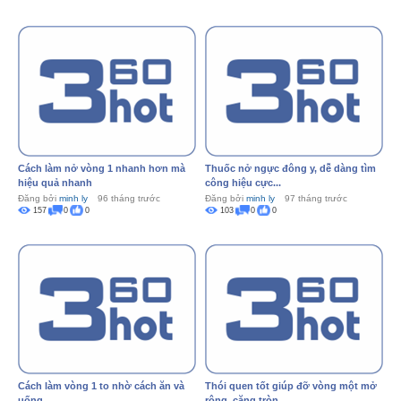
Cách làm nở vòng 1 nhanh hơn mà
Thuốc nở ngực đông y, dễ dàng tìm
hiệu quả nhanh
công hiệu cực...
Đăng bởi
minh ly
96 tháng trước
Đăng bởi
minh ly
97 tháng trước
157
0
0
103
0
0
Cách làm vòng 1 to nhờ cách ăn và
Thói quen tốt giúp đỡ vòng một mở
uống
rộng, căng tròn...