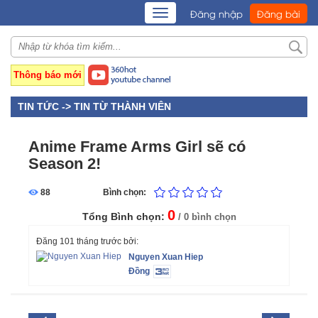
TOGGLE
Đăng nhập
Đăng bài
NAVIGATION
Thông báo mới
TIN TỨC ->
TIN TỪ THÀNH VIÊN
Anime Frame Arms Girl sẽ có
Season 2!
88
Bình chọn:
0
Tổng Bình chọn:
/ 0 bình chọn
Đăng 101 tháng trước bởi:
Nguyen Xuan Hiep
Đồng