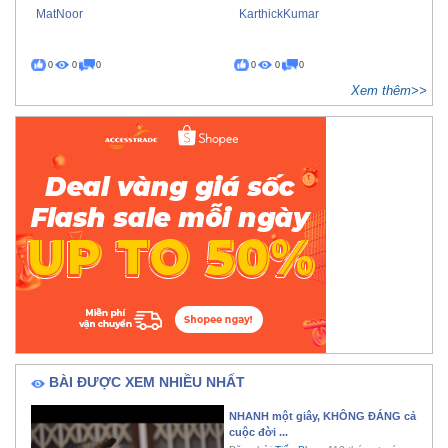
MatNoor
KarthickKumar
0
0
0
0
0
0
Xem thêm>>
BÀI ĐƯỢC XEM NHIỀU NHẤT
NHANH một giây, KHÔNG ĐÁNG cả
cuộc đời ...