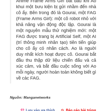
Anime Frame Arms Girl bắt đầu khi Ao
khui một bưu kiện bị gửi nhầm đến nhà
cô ấy. Bên trong đó là Gourai, một FAG
(Frame Arms Girl): một cô robot nhỏ với
khả năng vận động độc lập. Gourai là
một nguyên mẫu thử nghiệm mới: một
FAG được trang bị Artificial Self, một AI
(trí thông minh nhân tạo) tiên tiến giúp
cho cô ấy có nhân cách. Ao là nguời
duy nhất kích hoạt được cô. Gourai bắt
đầu thu thập dữ liệu chiến đấu và cả
xúc cảm, và bắt đầu cuộc sống với Ao
mỗi ngày, người hoàn toàn không biết gì
về các FAG.
Nguồn: Manganetworks
Lưu vào ưa thích
Báo cáo bài trùng