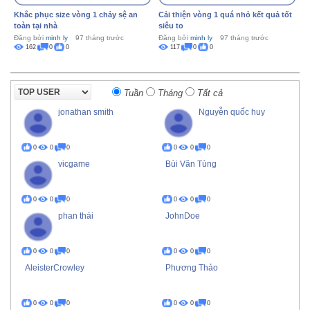
Khắc phục size vòng 1 chảy sệ an
Cải thiện vòng 1 quá nhỏ kết quả tốt
toàn tại nhà
siêu to
Đăng bởi
minh ly
97 tháng trước
Đăng bởi
minh ly
97 tháng trước
162
0
0
117
0
0
Tuần
Tháng
Tất cả
jonathan smith
Nguyễn quốc huy
0
0
0
0
0
0
vicgame
Bùi Văn Tùng
0
0
0
0
0
0
phan thái
JohnDoe
0
0
0
0
0
0
AleisterCrowley
Phương Thảo
0
0
0
0
0
0