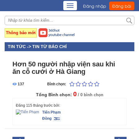
TOGGLE
Đăng nhập
Đăng bài
NAVIGATION
Thông báo mới
TIN TỨC ->
TIN TỪ BÁO CHÍ
Hơn 50 người nhập viện sau khi
ăn cỗ cưới ở Hà Giang
137
Bình chọn:
0
Tổng Bình chọn:
/ 0 bình chọn
Đăng 115 tháng trước bởi:
Tiến Phạm
Đồng