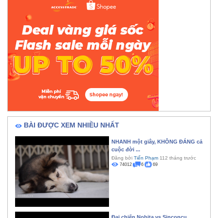
BÀI ĐƯỢC XEM NHIỀU NHẤT
NHANH một giây, KHÔNG ĐÁNG cả
cuộc đời ...
Đăng bởi
Tiến Phạm
112 tháng trước
74012
6
69
Đại chiến Nobita vs Sinconcu