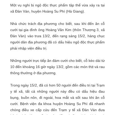
Một vụ nghi bị ngộ độc thực phẩm tập thể vừa xảy ra tại
xã Đản Ván, huyện Hoàng Su Phì (Hà Giang).
Nhà chức trách địa phương cho biết, sau khi đến ăn cỗ
cưới tại gia đình ông Hoàng Văn Kim (thôn Thượng 3, xã
Đản Ván) vào trưa 13/2, đến rạng sáng 15/2, hàng chục
người dân địa phương đã có dấu hiệu ngộ độc thực phẩm
phải nhập viện điều trị.
Những người trực tiếp ăn đám cưới cho biết, cỗ kéo dài từ
10 đến khoảng 16 giờ ngày 13/2, gồm các món thịt và rau
thông thường ở địa phương.
Trong ngày 15/2, đã có hơn 50 người đến điều trị tại Trạm
y tế xã, tất cả những người này đều có dấu hiệu đau
bụng, buồn nôn, đi ngoài, hoa mắt và sốt sau khi ăn cỗ
cưới. Bệnh viện đa khoa huyện Hoàng Su Phì đã nhanh
chóng điều xe cấp cứu đến Trạm y tế xã Đản Ván đưa