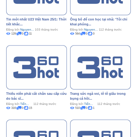
Tin mới nhất U23 Việt Nam 25/1: Thời
Ông bố để con học tại nhà: 'Tôi chỉ
tiết khắc...
khai phóng...
Đăng bởi
Nguyen...
103 tháng trước
Đăng bởi
Nguyen...
112 tháng trước
129
0
11
564
0
0
Thiếu niên phải cắt chân sau cấp cứu
Trang sức ngà voi, tê tê giấu trong
do bác sĩ...
bụng cá hồi...
Đăng bởi
Tiến...
112 tháng trước
Đăng bởi
Tiến...
112 tháng trước
316
0
15
510
0
1