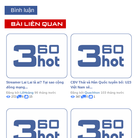
Bình luận
BÀI LIÊN QUAN
Streamer Lai Lai là ai? Tại sao cộng
CĐV Thái và Hàn Quốc tuyên bố: U23
đồng mạng...
Việt Nam sẽ...
Đăng bởi
LêHoàng
96 tháng trước
Đăng bởi
Quachhon
103 tháng trước
272
6
15
347
0
1