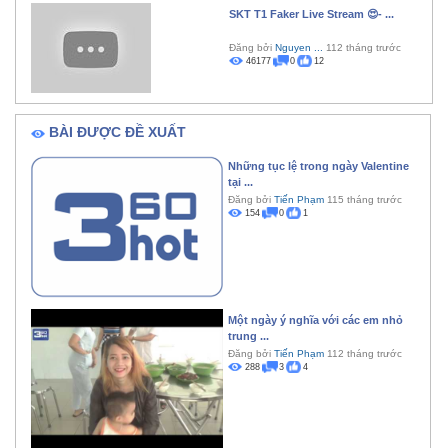
SKT T1 Faker Live Stream 😍- ...
Đăng bởi
Nguyen ...
112 tháng trước
46177
0
12
BÀI ĐƯỢC ĐỀ XUẤT
Những tục lệ trong ngày Valentine
tại ...
Đăng bởi
Tiến Phạm
115 tháng trước
154
0
1
Một ngày ý nghĩa với các em nhỏ
trung ...
Đăng bởi
Tiến Phạm
112 tháng trước
288
3
4