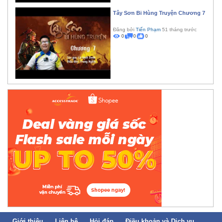
Tây Sơn Bi Hùng Truyện Chương 7
Đăng bởi
Tiến Phạm
51 tháng trước
0
0
0
Giới thiệu
Liên hệ
Hỏi đáp
Điều khoản và Dịch vụ