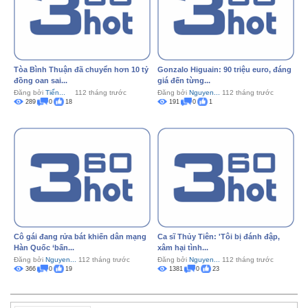
Tòa Bình Thuận đã chuyển hơn 10 tỷ
Gonzalo Higuain: 90 triệu euro, đáng
đồng oan sai...
giá đến từng...
Đăng bởi
Tiến...
112 tháng trước
Đăng bởi
Nguyen...
112 tháng trước
289
0
18
191
0
1
Cô gái đang rửa bát khiến dân mạng
Ca sĩ Thủy Tiên: 'Tôi bị đánh đập,
Hàn Quốc ‘bấn...
xâm hại tình...
Đăng bởi
Nguyen...
112 tháng trước
Đăng bởi
Nguyen...
112 tháng trước
366
0
19
1381
0
23