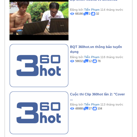
Đăng bởi
Tiến Phạm
114 tháng trước
68166
2
32
BQT 360hot.vn thông báo tuyển
dụng
Đăng bởi
Tiến Phạm
116 tháng trước
58632
12
76
Cuộc thi Clip 360hot lần 2: "Cover
...
Đăng bởi
Tiến Phạm
113 tháng trước
48988
27
104