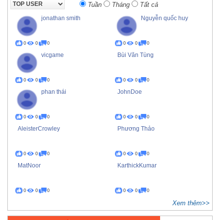
Tuần
Tháng
Tất cả
jonathan smith
Nguyễn quốc huy
0
0
0
0
0
0
vicgame
Bùi Văn Tùng
0
0
0
0
0
0
phan thái
JohnDoe
0
0
0
0
0
0
AleisterCrowley
Phương Thảo
0
0
0
0
0
0
MatNoor
KarthickKumar
0
0
0
0
0
0
Xem thêm>>