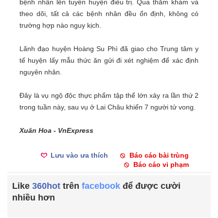
bệnh nhân lên tuyến huyện điều trị. Qua thăm khám và
theo dõi, tất cả các bệnh nhân đều ổn định, không có
trường hợp nào nguy kịch.
Lãnh đạo huyện Hoàng Su Phì đã giao cho Trung tâm y
tế huyện lấy mẫu thức ăn gửi đi xét nghiệm để xác định
nguyên nhân.
Đây là vụ ngộ độc thực phẩm tập thể lớn xảy ra lần thứ 2
trong tuần này, sau vụ ở Lai Châu khiến 7 người tử vong.
Xuân Hoa - VnExpress
Lưu vào ưa thích
Báo cáo bài trùng
Báo cáo vi phạm
Like
360hot
trên
facebook
để được cười
nhiều hơn