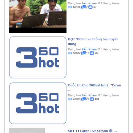
Đăng bởi
Tiến Phạm
114 tháng trước
68166
2
32
BQT 360hot.vn thông báo tuyển
dụng
Đăng bởi
Tiến Phạm
116 tháng trước
58632
12
76
Cuộc thi Clip 360hot lần 2: "Cover
...
Đăng bởi
Tiến Phạm
113 tháng trước
48988
27
104
SKT T1 Faker Live Stream 😍- ...