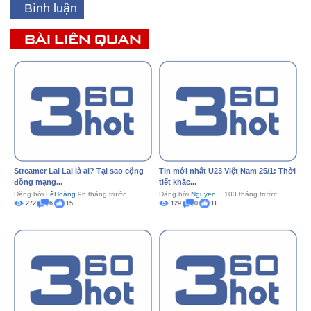
Bình luận
BÀI LIÊN QUAN
Streamer Lai Lai là ai? Tại sao cộng
Tin mới nhất U23 Việt Nam 25/1: Thời
đồng mạng...
tiết khắc...
Đăng bởi
LêHoàng
96 tháng trước
Đăng bởi
Nguyen...
103 tháng trước
272
6
15
129
0
11