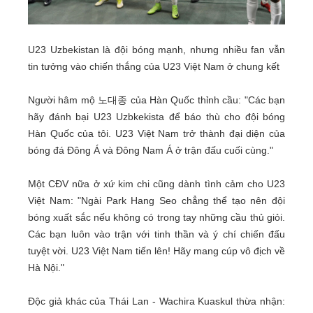
U23 Uzbekistan là đội bóng mạnh, nhưng nhiều fan vẫn
tin tưởng vào chiến thắng của U23 Việt Nam ở chung kết
Người hâm mộ 노대종 của Hàn Quốc thỉnh cầu: "Các bạn
hãy đánh bại U23 Uzbkekista để báo thù cho đội bóng
Hàn Quốc của tôi. U23 Việt Nam trở thành đại diện của
bóng đá Đông Á và Đông Nam Á ở trận đấu cuối cùng."
Một CĐV nữa ở xứ kim chi cũng dành tình cảm cho U23
Việt Nam: "Ngài Park Hang Seo chẳng thể tạo nên đội
bóng xuất sắc nếu không có trong tay những cầu thủ giỏi.
Các bạn luôn vào trận với tinh thần và ý chí chiến đấu
tuyệt vời. U23 Việt Nam tiến lên! Hãy mang cúp vô địch về
Hà Nội."
Độc giả khác của Thái Lan - Wachira Kuaskul thừa nhận: