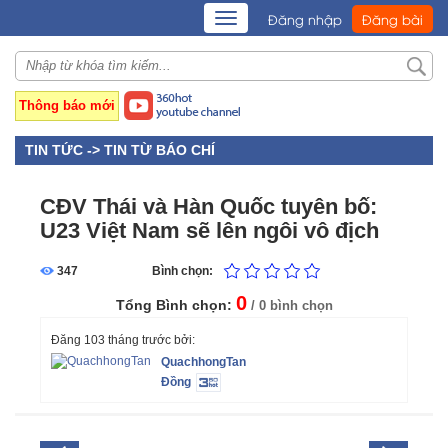
TOGGLE
Đăng nhập
Đăng bài
NAVIGATION
Thông báo mới
TIN TỨC ->
TIN TỪ BÁO CHÍ
CĐV Thái và Hàn Quốc tuyên bố:
U23 Việt Nam sẽ lên ngôi vô địch
347
Bình chọn:
0
Tổng Bình chọn:
/ 0 bình chọn
Đăng 103 tháng trước bởi:
QuachhongTan
Đồng