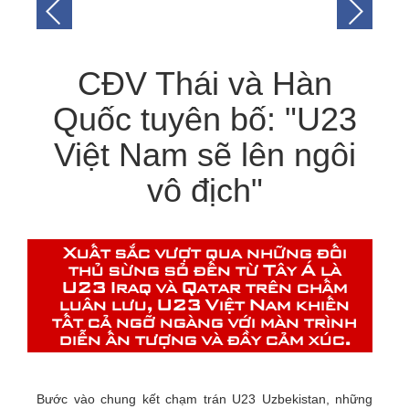
CĐV Thái và Hàn
Quốc tuyên bố: "U23
Việt Nam sẽ lên ngôi
vô địch"
Xuất sắc vượt qua những đối
thủ sừng sỏ đến từ Tây Á là
U23 Iraq và Qatar trên chấm
luân lưu, U23 Việt Nam khiến
tất cả ngỡ ngàng với màn trình
diễn ấn tượng và đầy cảm xúc.
Bước vào chung kết chạm trán U23 Uzbekistan, những