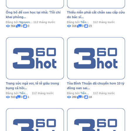
Ông bố để con học tại nhà: 'Tôi chỉ
Thiếu niên phải cắt chân sau cấp cứu
khai phóng...
do bác sĩ...
Đăng bởi
Nguyen...
112 tháng trước
Đăng bởi
Tiến...
112 tháng trước
564
0
0
316
0
15
Trang sức ngà voi, tê tê giấu trong
Tòa Bình Thuận đã chuyển hơn 10 tỷ
bụng cá hồi...
đồng oan sai...
Đăng bởi
Tiến...
112 tháng trước
Đăng bởi
Tiến...
112 tháng trước
510
0
1
289
0
18