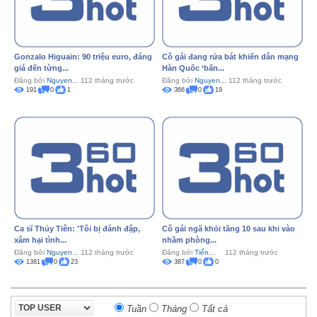
Gonzalo Higuain: 90 triệu euro, đáng
Cô gái đang rửa bát khiến dân mạng
giá đến từng...
Hàn Quốc ‘bấn...
Đăng bởi
Nguyen...
112 tháng trước
Đăng bởi
Nguyen...
112 tháng trước
191
0
1
366
0
19
Ca sĩ Thủy Tiên: 'Tôi bị đánh đập,
Cô gái ngã khỏi tầng 10 sau khi vào
xâm hại tình...
nhầm phòng...
Đăng bởi
Nguyen...
112 tháng trước
Đăng bởi
Tiến...
112 tháng trước
1381
0
23
387
0
0
Tuần
Tháng
Tất cả