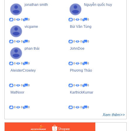
jonathan smith
Nguyễn quốc huy
0
0
0
0
0
0
vicgame
Bùi Văn Tùng
0
0
0
0
0
0
phan thái
JohnDoe
0
0
0
0
0
0
AleisterCrowley
Phương Thảo
0
0
0
0
0
0
MatNoor
KarthickKumar
0
0
0
0
0
0
Xem thêm>>