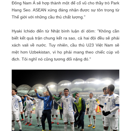
Đông Nam Á sẽ hợp thành một để cổ vũ cho thầy trò Park
Hang Seo. ASEAN xứng đáng nhận được sự tôn trọng từ
Thế giới với những cầu thủ chất lượng."
Hyaki Ichido đến từ Nhật bình luận dí dỏm: "Không cần
biết kết quả trận chung kết ra sao, cả hai đội đều sẽ phải
xách vali về nước. Tuy nhiên, cầu thủ U23 Việt Nam sẽ
mệt hơn Uzbekistan, vì họ phải mang theo chiếc cúp vô
địch. Tôi nghĩ nó cũng tương đối nặng đó."