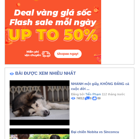
BÀI ĐƯỢC XEM NHIỀU NHẤT
NHANH một giây, KHÔNG ĐÁNG cả
cuộc đời ...
Đăng bởi
Tiến Phạm
112 tháng trước
74012
6
69
Đại chiến Nobita vs Sinconcu