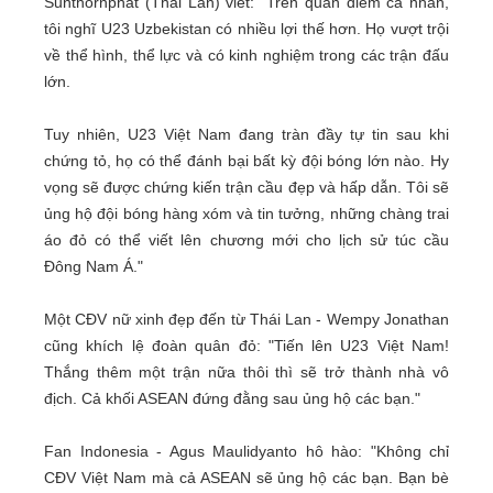
Sunthornphat (Thái Lan) viết: "Trên quan điểm cá nhân,
tôi nghĩ U23 Uzbekistan có nhiều lợi thế hơn. Họ vượt trội
về thể hình, thể lực và có kinh nghiệm trong các trận đấu
lớn.
Tuy nhiên, U23 Việt Nam đang tràn đầy tự tin sau khi
chứng tỏ, họ có thể đánh bại bất kỳ đội bóng lớn nào. Hy
vọng sẽ được chứng kiến trận cầu đẹp và hấp dẫn. Tôi sẽ
ủng hộ đội bóng hàng xóm và tin tưởng, những chàng trai
áo đỏ có thể viết lên chương mới cho lịch sử túc cầu
Đông Nam Á."
Một CĐV nữ xinh đẹp đến từ Thái Lan - Wempy Jonathan
cũng khích lệ đoàn quân đỏ: "Tiến lên U23 Việt Nam!
Thắng thêm một trận nữa thôi thì sẽ trở thành nhà vô
địch. Cả khối ASEAN đứng đằng sau ủng hộ các bạn."
Fan Indonesia - Agus Maulidyanto hô hào: "Không chỉ
CĐV Việt Nam mà cả ASEAN sẽ ủng hộ các bạn. Bạn bè