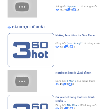
Đăng bởi
Nguyen ...
112 tháng trước
46177
0
12
BÀI ĐƯỢC ĐỀ XUẤT
Những hoa tiêu của One Piece!
Đăng bởi
QuachhongT
111 tháng trước
609
0
1
Người khổng lồ và kẻ tí hon
Đăng bởi
T Minh L
111 tháng trước
43
0
0
Cá lại chết hàng loạt trên kênh
Nhiêu ...
Đăng bởi
Tiến Phạm
113 tháng trước
207
0
1