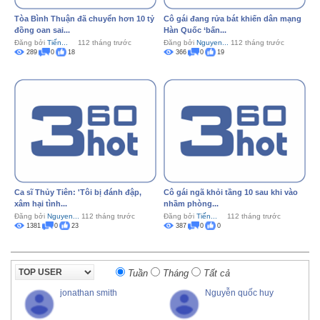
Tòa Bình Thuận đã chuyển hơn 10 tỷ
Cô gái đang rửa bát khiến dân mạng
đồng oan sai...
Hàn Quốc ‘bấn...
Đăng bởi
Tiến...
112 tháng trước
Đăng bởi
Nguyen...
112 tháng trước
289
0
18
366
0
19
Ca sĩ Thủy Tiên: 'Tôi bị đánh đập,
Cô gái ngã khỏi tầng 10 sau khi vào
xâm hại tình...
nhầm phòng...
Đăng bởi
Nguyen...
112 tháng trước
Đăng bởi
Tiến...
112 tháng trước
1381
0
23
387
0
0
Tuần
Tháng
Tất cả
jonathan smith
Nguyễn quốc huy