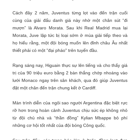
Cách đây 2 năm, Juventus từng lọt vào đến trận cuối
cùng của giải đấu danh giá này nhờ một chân sút “đi
mượn” là Alvaro Morata. Sau khi Real Madrid mua lại
Morata, Juve lập tức bị loại sớm ở mùa giải tiếp theo và
họ hiểu rằng, một đội bóng muốn lên đỉnh châu Âu nhất
thiết phải có một "đại pháo" trên tuyến đầu.
Rạng sáng nay, Higuain thực sự lên tiếng và cho thấy giá
trị của 90 triệu euro bằng 2 bàn thắng chớp nhoáng vào
lưới Monaco ngay trên sân khách, qua đó giúp Juventus
đặt một chân đến trận chung kết ở Cardiff.
Màn trình diễn của ngôi sao người Argentina đặc biệt rực
rỡ hơn trong hoàn cảnh Juventus chịu sức ép không nhỏ
từ đội chủ nhà và “thần đồng” Kylian Mbappe bỏ phí
những cơ hội tốt nhất của đội bóng Công quốc.