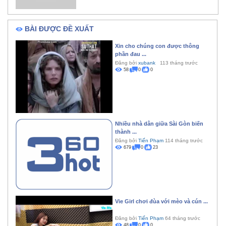
BÀI ĐƯỢC ĐỀ XUẤT
Xin cho chúng con được thông
phần đau ...
Đăng bởi
xubank
113 tháng trước
58
0
0
Nhiều nhà dân giữa Sài Gòn biến
thành ...
Đăng bởi
Tiến Phạm
114 tháng trước
679
0
23
Vie Girl chơi đùa với mèo và cún ...
Đăng bởi
Tiến Phạm
64 tháng trước
48
0
0