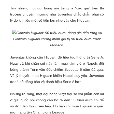
Tuy nhiên, một đội bóng nổi tiếng là “cáo già" trên thị
trường chuyển nhượng như Juventus chắc chắn phải có
lý do khi tiêu một số tiền lớn như vậy cho Higuain.
Gonzalo Higuain chứng minh giá trị 90 triệu euro trước
Monaco.
Juventus không cần Higuain để tiếp tục thống trị Serie A.
Ngay cả khi chân sút này làm mưa làm gió ở Napoli, đội
bóng thành Turin vẫn độc chiếm Scudetto 5 năm đã qua.
Về lý thuyết, mua Higuain khiến Napoli suy yếu, Juventus
từ đó dễ dàng bảo vệ danh hiệu Serie A hơn.
Nhưng rõ ràng, một đội bóng vượt trội so với phần còn lại
ở giải quốc nội không cần bỏ ra đến 90 triệu euro chỉ để
vô địch lần thứ 6 liên tiếp. Họ bạo chi mua Higuain vì giấc
mơ mang tên Champions League.