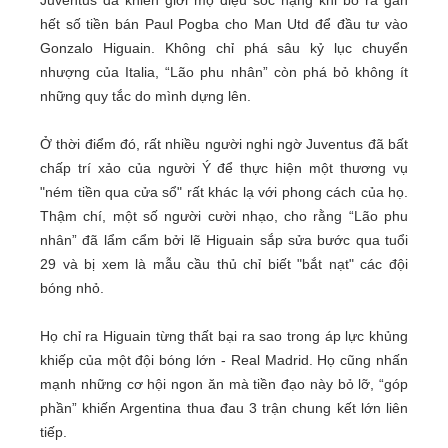
hết số tiền bán Paul Pogba cho Man Utd để đầu tư vào
Gonzalo Higuain. Không chỉ phá sâu kỷ lục chuyển
nhượng của Italia, “Lão phu nhân” còn phá bỏ không ít
những quy tắc do mình dựng lên.
Ở thời điểm đó, rất nhiều người nghi ngờ Juventus đã bất
chấp trí xảo của người Ý để thực hiện một thương vụ
"ném tiền qua cửa sổ" rất khác lạ với phong cách của họ.
Thậm chí, một số người cười nhạo, cho rằng “Lão phu
nhân” đã lẩm cẩm bởi lẽ Higuain sắp sửa bước qua tuổi
29 và bị xem là mẫu cầu thủ chỉ biết "bắt nạt" các đội
bóng nhỏ.
Họ chỉ ra Higuain từng thất bại ra sao trong áp lực khủng
khiếp của một đội bóng lớn - Real Madrid. Họ cũng nhấn
mạnh những cơ hội ngon ăn mà tiền đạo này bỏ lỡ, “góp
phần” khiến Argentina thua đau 3 trận chung kết lớn liên
tiếp.