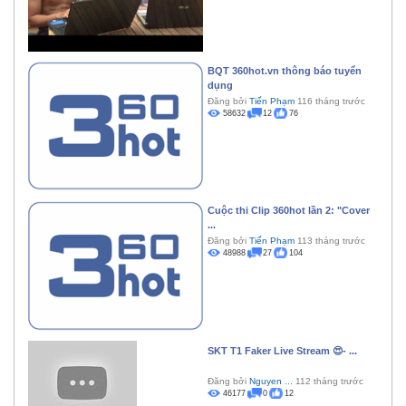
BQT 360hot.vn thông báo tuyển
dụng
Đăng bởi
Tiến Phạm
116 tháng trước
58632
12
76
Cuộc thi Clip 360hot lần 2: "Cover
...
Đăng bởi
Tiến Phạm
113 tháng trước
48988
27
104
SKT T1 Faker Live Stream 😍- ...
Đăng bởi
Nguyen ...
112 tháng trước
46177
0
12