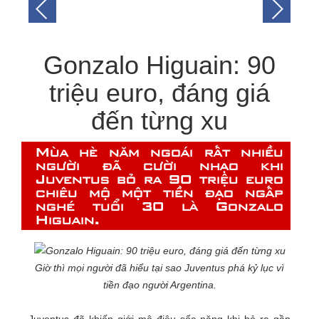
Gonzalo Higuain: 90
triệu euro, đáng giá
đến từng xu
Mùa hè năm ngoái rất nhiều
người đã cười nhạo khi
Juventus bỏ ra 90 triệu euro
chiêu mộ một tiền đạo ngấp
nghé tuổi 30 là Gonzalo
Higuain.
Giờ thì mọi người đã hiểu tại sao Juventus phá kỷ lục vì
tiền đạo người Argentina.
Juventus đã khiến giới mộ điệu sốc nặng khi bỏ ra gần