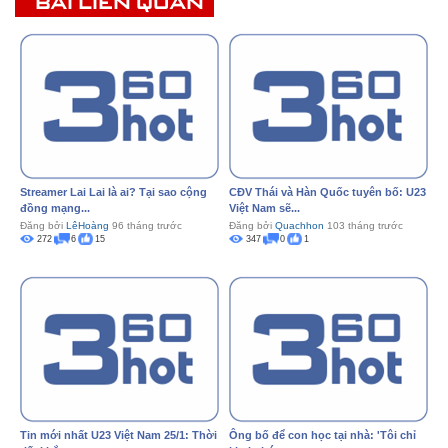
BÀI LIÊN QUAN
Streamer Lai Lai là ai? Tại sao cộng
CĐV Thái và Hàn Quốc tuyên bố: U23
đồng mạng...
Việt Nam sẽ...
Đăng bởi
LêHoàng
96 tháng trước
Đăng bởi
Quachhon
103 tháng trước
272
6
15
347
0
1
Tin mới nhất U23 Việt Nam 25/1: Thời
Ông bố để con học tại nhà: 'Tôi chỉ