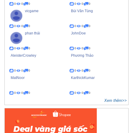
0
0
0
0
0
0
vicgame
Bùi Văn Tùng
0
0
0
0
0
0
phan thái
JohnDoe
0
0
0
0
0
0
AleisterCrowley
Phương Thảo
0
0
0
0
0
0
MatNoor
KarthickKumar
0
0
0
0
0
0
Xem thêm>>