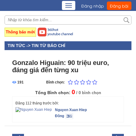
TOGGLE
Đăng nhập
Đăng bài
NAVIGATION
Thông báo mới
TIN TỨC ->
TIN TỪ BÁO CHÍ
Gonzalo Higuain: 90 triệu euro,
đáng giá đến từng xu
191
Bình chọn:
0
Tổng Bình chọn:
/ 0 bình chọn
Đăng 112 tháng trước bởi:
Nguyen Xuan Hiep
Đồng