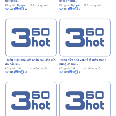
tiết khắc...
khai phóng...
Đăng bởi
Nguyen...
103 tháng trước
Đăng bởi
Nguyen...
112 tháng trước
129
0
11
564
0
0
Thiếu niên phải cắt chân sau cấp cứu
Trang sức ngà voi, tê tê giấu trong
do bác sĩ...
bụng cá hồi...
Đăng bởi
Tiến...
112 tháng trước
Đăng bởi
Tiến...
112 tháng trước
316
0
15
510
0
1