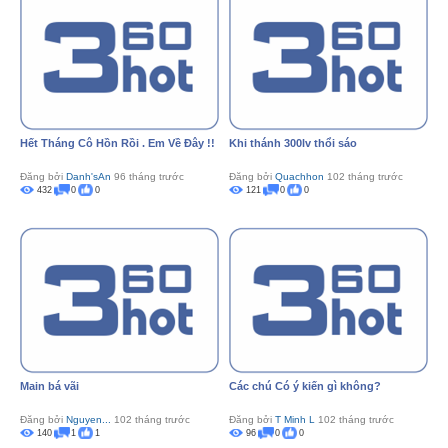
Hết Tháng Cô Hồn Rồi . Em Về Đây !!
Khi thánh 300lv thổi sáo
Đăng bởi
Danh'sAn
96 tháng trước
Đăng bởi
Quachhon
102 tháng trước
432
0
0
121
0
0
Main bá vãi
Các chú Có ý kiến gì không?
Đăng bởi
Nguyen...
102 tháng trước
Đăng bởi
T Minh L
102 tháng trước
140
1
1
96
0
0