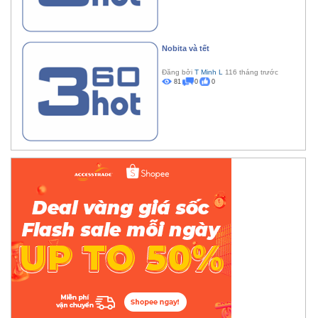
Nobita và tết
Đăng bởi
T Minh L
116 tháng trước
81
0
0