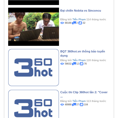
Đại chiến Nobita vs Sinconcu
Đăng bởi
Tiến Phạm
114 tháng trước
68166
2
32
BQT 360hot.vn thông báo tuyển
dụng
Đăng bởi
Tiến Phạm
116 tháng trước
58632
12
76
Cuộc thi Clip 360hot lần 2: "Cover
...
Đăng bởi
Tiến Phạm
113 tháng trước
48988
27
104