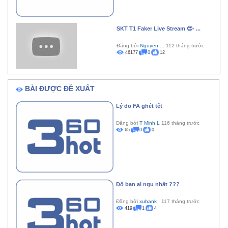
SKT T1 Faker Live Stream 😍- ...
Đăng bởi
Nguyen ...
112 tháng trước
46177
0
12
BÀI ĐƯỢC ĐỀ XUẤT
Lý do FA ghét tết
Đăng bởi
T Minh L
116 tháng trước
65
0
0
Đố bạn ai ngu nhất ???
Đăng bởi
xubank
117 tháng trước
419
1
4