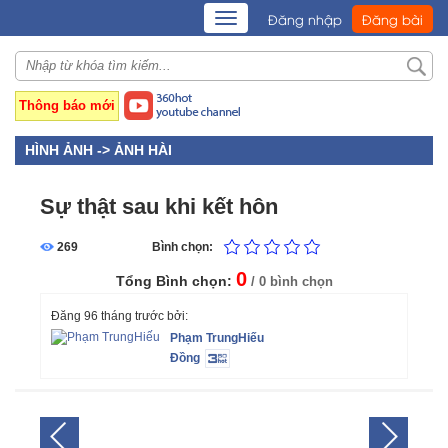
TOGGLE
Đăng nhập
Đăng bài
NAVIGATION
Thông báo mới
HÌNH ẢNH ->
ẢNH HÀI
Sự thật sau khi kết hôn
269
Bình chọn:
0
Tổng Bình chọn:
/ 0 bình chọn
Đăng 96 tháng trước bởi:
Phạm TrungHiếu
Đồng