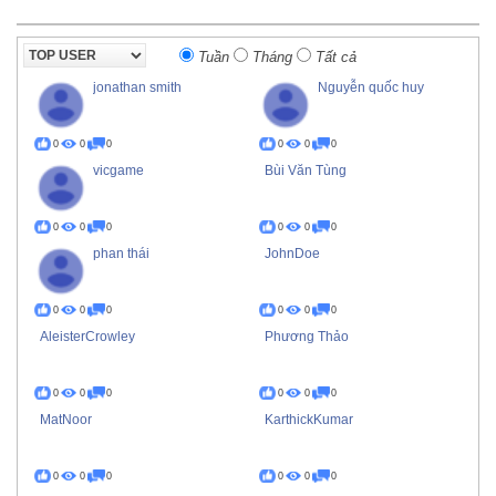
Tuần
Tháng
Tất cả
jonathan smith
Nguyễn quốc huy
0
0
0
0
0
0
vicgame
Bùi Văn Tùng
0
0
0
0
0
0
phan thái
JohnDoe
0
0
0
0
0
0
AleisterCrowley
Phương Thảo
0
0
0
0
0
0
MatNoor
KarthickKumar
0
0
0
0
0
0