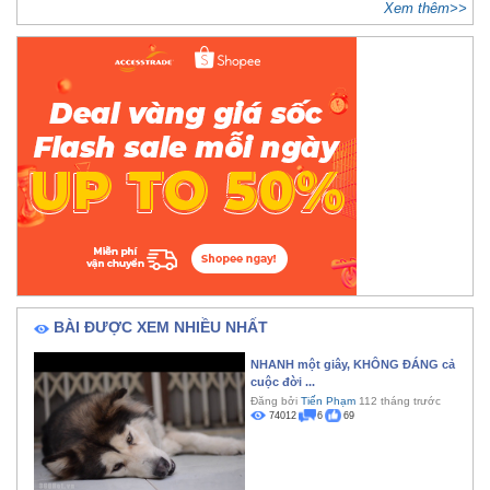
Xem thêm>>
BÀI ĐƯỢC XEM NHIỀU NHẤT
NHANH một giây, KHÔNG ĐÁNG cả
cuộc đời ...
Đăng bởi
Tiến Phạm
112 tháng trước
74012
6
69