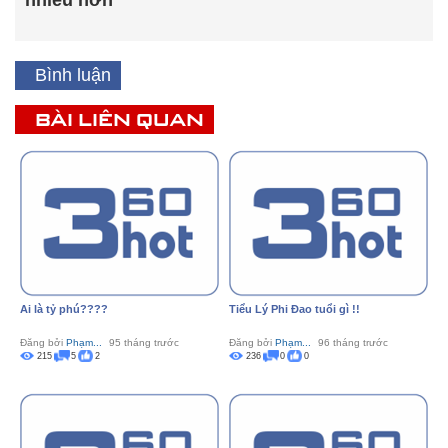
nhiều hơn
Bình luận
BÀI LIÊN QUAN
Ai là tỷ phú????
Tiểu Lý Phi Đao tuổi gì !!
Đăng bởi
Phạm...
95 tháng trước
Đăng bởi
Phạm...
96 tháng trước
215
5
2
236
0
0