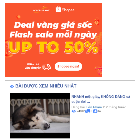
BÀI ĐƯỢC XEM NHIỀU NHẤT
NHANH một giây, KHÔNG ĐÁNG cả
cuộc đời ...
Đăng bởi
Tiến Phạm
112 tháng trước
74012
6
69