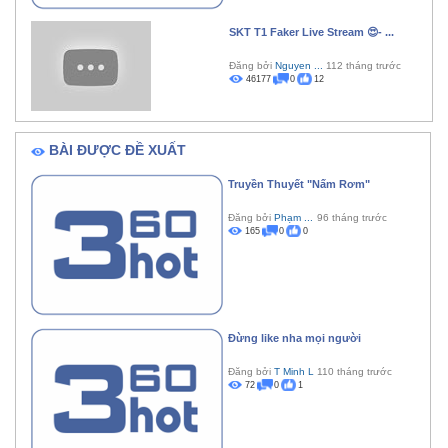
SKT T1 Faker Live Stream 😍- ...
Đăng bởi
Nguyen ...
112 tháng trước
46177
0
12
BÀI ĐƯỢC ĐỀ XUẤT
Truyền Thuyết "Nấm Rơm"
Đăng bởi
Phạm ...
96 tháng trước
165
0
0
Đừng like nha mọi người
Đăng bởi
T Minh L
110 tháng trước
72
0
1