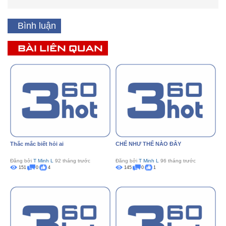
Bình luận
BÀI LIÊN QUAN
Thắc mắc biết hỏi ai
CHẾ NHƯ THẾ NÀO ĐÂY
Đăng bởi
T Minh L
92 tháng trước
Đăng bởi
T Minh L
96 tháng trước
151
0
4
145
0
1