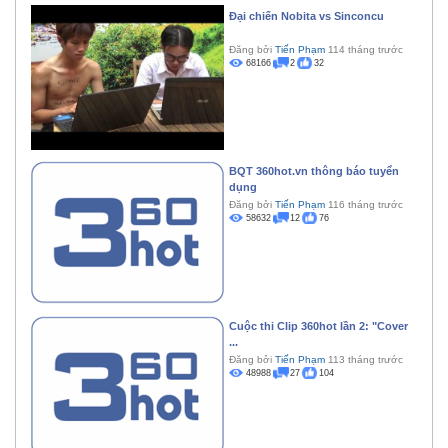
Đại chiến Nobita vs Sinconcu
Đăng bởi
Tiến Phạm
114 tháng trước
68166
2
32
BQT 360hot.vn thông báo tuyển
dụng
Đăng bởi
Tiến Phạm
116 tháng trước
58632
12
76
Cuộc thi Clip 360hot lần 2: "Cover
...
Đăng bởi
Tiến Phạm
113 tháng trước
48988
27
104