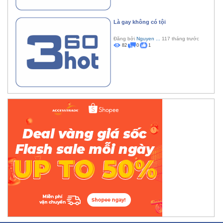
Là gay không có tội
Đăng bởi
Nguyen ...
117 tháng trước
82
0
1