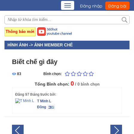
TOGGLE
Đăng nhập
Đăng bài
NAVIGATION
Thông báo mới
HÌNH ẢNH ->
ẢNH MEMBER CHẾ
Biết chế gì đây
83
Bình chọn:
0
Tổng Bình chọn:
/ 0 bình chọn
Đăng 97 tháng trước bởi:
T Minh L
Đồng