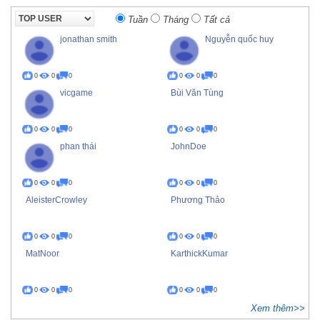
Tuần
Tháng
Tất cả
jonathan smith
Nguyễn quốc huy
0
0
0
0
0
0
vicgame
Bùi Văn Tùng
0
0
0
0
0
0
phan thái
JohnDoe
0
0
0
0
0
0
AleisterCrowley
Phương Thảo
0
0
0
0
0
0
MatNoor
KarthickKumar
0
0
0
0
0
0
Xem thêm>>