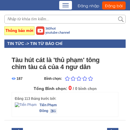
TOGGLE
Đăng nhập
Đăng bài
NAVIGATION
Thông báo mới
TIN TỨC ->
TIN TỪ BÁO CHÍ
Tàu hút cát là 'thủ phạm' tông
chìm tàu cá của 4 ngư dân
187
Bình chọn:
0
Tổng Bình chọn:
/ 0 bình chọn
Đăng 113 tháng trước bởi:
Tiến Phạm
Đồng