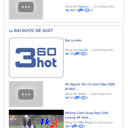
Đăng bởi
Nguyen ...
112 tháng trước
46177
0
12
BÀI ĐƯỢC ĐỀ XUẤT
Đại ca mèo
Đăng bởi
nguyễn ...
115 tháng trước
115
0
2
Rủ Người Yêu Cũ Sinh Năm 2000
Đi Nhà ...
Đăng bởi
Anest ...
108 tháng trước
117
0
0
Những Cảnh Quay Đẹp Chất
Lượng 4K Viral ...
Đăng bởi
Tiến Phạm
41 tháng trước
0
0
0