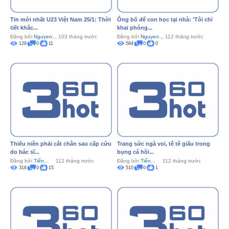
Tin mới nhất U23 Việt Nam 25/1: Thời
Ông bố để con học tại nhà: 'Tôi chỉ
tiết khắc...
khai phóng...
Đăng bởi
Nguyen...
103 tháng trước
Đăng bởi
Nguyen...
112 tháng trước
129
0
11
564
0
0
Thiếu niên phải cắt chân sau cấp cứu
Trang sức ngà voi, tê tê giấu trong
do bác sĩ...
bụng cá hồi...
Đăng bởi
Tiến...
112 tháng trước
Đăng bởi
Tiến...
112 tháng trước
316
0
15
510
0
1