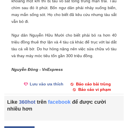
khoảng một km thì bị tàu vỏ sắt tông trúng mạn trái. Tàu
chìm sau đó ít phút. Bốn ngư dân phải nhảy xuống biển,
may mắn sống sót. Họ cho biết đã kêu cứu nhưng tàu sắt
vẫn bỏ đi.
Ngư dân Nguyễn Hữu Mười cho biết phải bỏ ra hơn 40
triệu đồng thuê thợ lặn và 4 tàu cá khác để trục vớt lai dắt
tàu cá về bờ. Do hư hỏng nặng nên việc sửa chữa vỏ tàu
và thay máy móc tiêu tốn gần 300 triệu đồng.
Nguyễn Đông - VnExpress
Lưu vào ưa thích
Báo cáo bài trùng
Báo cáo vi phạm
Like
360hot
trên
facebook
để được cười
nhiều hơn