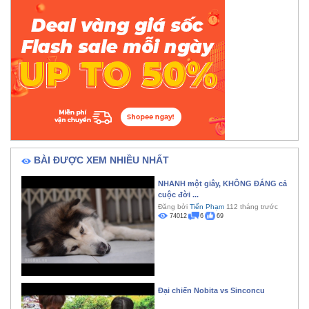
BÀI ĐƯỢC XEM NHIỀU NHẤT
NHANH một giây, KHÔNG ĐÁNG cả
cuộc đời ...
Đăng bởi
Tiến Phạm
112 tháng trước
74012
6
69
Đại chiến Nobita vs Sinconcu