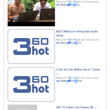
Đăng bởi
Tiến Phạm
114 tháng trước
68166
2
32
BQT 360hot.vn thông báo tuyển
dụng
Đăng bởi
Tiến Phạm
116 tháng trước
58632
12
76
Cuộc thi Clip 360hot lần 2: "Cover
...
Đăng bởi
Tiến Phạm
113 tháng trước
48988
27
104
SKT T1 Faker Live Stream 😍- ...