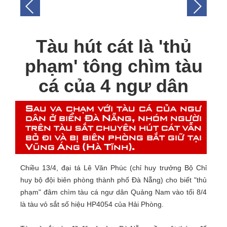
Tàu hút cát là 'thủ
phạm' tông chìm tàu
cá của 4 ngư dân
Sau va chạm với tàu cá của ngư
dân ở biển Đà Nẵng, nhóm người
trên tàu sắt chuyên hút cát vẫn
bỏ đi và bị biên phòng bắt giữ tại
Vũng Áng (Hà Tĩnh).
Chiều 13/4, đại tá Lê Văn Phúc (chỉ huy trưởng Bộ Chỉ
huy bộ đội biên phòng thành phố Đà Nẵng) cho biết "thủ
phạm" đâm chìm tàu cá ngư dân Quảng Nam vào tối 8/4
là tàu vỏ sắt số hiệu HP4054 của Hải Phòng.