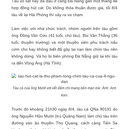
Tàu vỏ sắt này đã đậu ở cảng Đà Nẵng gần một tháng để
hợp đồng hút cát. Do không thỏa thuận được giá, tối 8/4
tàu về lại Hải Phòng thì xảy ra va chạm.
Làm việc với nhà chức trách, nhóm người trên tàu gồm
ông Đồng Văn Cửu (41 tuổi, chủ tàu), Bùi Văn Thắng (36
tuổi, thuyền trưởng) và một thuyền viên phụ trách nấu
cơm cho hay không biết đã gây tai nạn làm chìm tàu nên
không dừng. Và họ bị biên phòng Đà Nẵng giữ lại khi tàu
ra đến Vũng Áng (Hà Tĩnh).
Tàu cá của ông Mười với vết đâm chí mạng bên mạn trái. Ảnh: Anh
Ken.
Trước đó khoảng 21h30 ngày 8/4, tàu cá QNa 90191 do
ông Nguyễn Hữu Mười (trú Quảng Nam) làm chủ tàu trên
đường vào âu thuyền Thọ Quang, cách cảng Tiên Sa