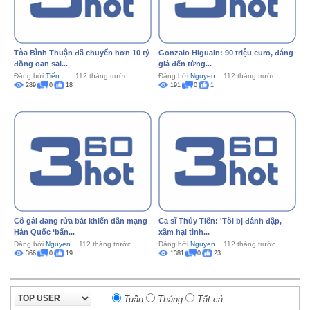
Tòa Bình Thuận đã chuyển hơn 10 tỷ
Gonzalo Higuain: 90 triệu euro, đáng
đồng oan sai...
giá đến từng...
Đăng bởi
Tiến...
112 tháng trước
Đăng bởi
Nguyen...
112 tháng trước
289
0
18
191
0
1
Cô gái đang rửa bát khiến dân mạng
Ca sĩ Thủy Tiên: 'Tôi bị đánh đập,
Hàn Quốc ‘bấn...
xâm hại tình...
Đăng bởi
Nguyen...
112 tháng trước
Đăng bởi
Nguyen...
112 tháng trước
366
0
19
1381
0
23
Tuần
Tháng
Tất cả