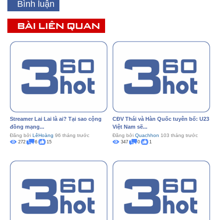
Bình luận
BÀI LIÊN QUAN
Streamer Lai Lai là ai? Tại sao cộng
CĐV Thái và Hàn Quốc tuyên bố: U23
đồng mạng...
Việt Nam sẽ...
Đăng bởi
LêHoàng
96 tháng trước
Đăng bởi
Quachhon
103 tháng trước
272
6
15
347
0
1