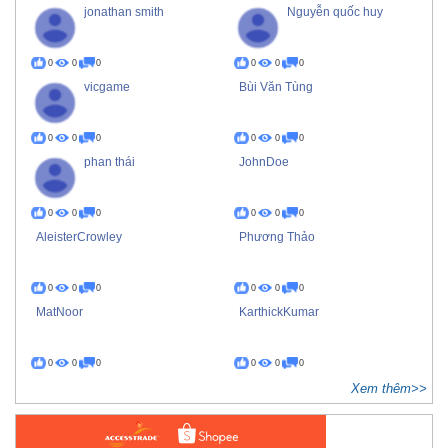
jonathan smith
Nguyễn quốc huy
0
0
0
0
0
0
vicgame
Bùi Văn Tùng
0
0
0
0
0
0
phan thái
JohnDoe
0
0
0
0
0
0
AleisterCrowley
Phương Thảo
0
0
0
0
0
0
MatNoor
KarthickKumar
0
0
0
0
0
0
Xem thêm>>