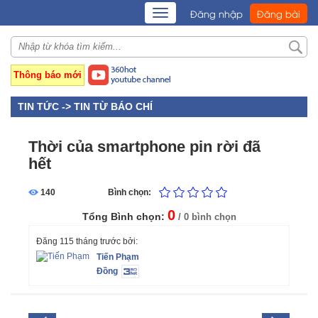
TOGGLE
Đăng nhập
Đăng bài
NAVIGATION
Thông báo mới
TIN TỨC ->
TIN TỪ BÁO CHÍ
Thời của smartphone pin rời đã
hết
140
Bình chọn:
0
Tổng Bình chọn:
/ 0 bình chọn
Đăng 115 tháng trước bởi:
Tiến Phạm
Đồng