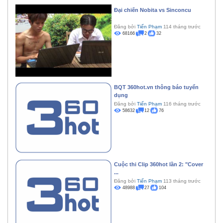
Đại chiến Nobita vs Sinconcu
Đăng bởi
Tiến Phạm
114 tháng trước
68166
2
32
BQT 360hot.vn thông báo tuyển
dụng
Đăng bởi
Tiến Phạm
116 tháng trước
58632
12
76
Cuộc thi Clip 360hot lần 2: "Cover
...
Đăng bởi
Tiến Phạm
113 tháng trước
48988
27
104