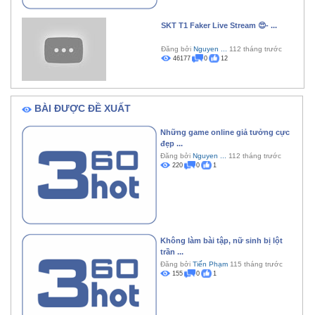
SKT T1 Faker Live Stream 😍- ...
Đăng bởi
Nguyen ...
112 tháng trước
46177
0
12
BÀI ĐƯỢC ĐỀ XUẤT
Những game online giả tưởng cực
đẹp ...
Đăng bởi
Nguyen ...
112 tháng trước
220
0
1
Không làm bài tập, nữ sinh bị lột
trần ...
Đăng bởi
Tiến Phạm
115 tháng trước
155
0
1