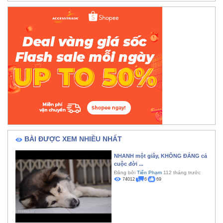
BÀI ĐƯỢC XEM NHIỀU NHẤT
NHANH một giây, KHÔNG ĐÁNG cả
cuộc đời ...
Đăng bởi
Tiến Phạm
112 tháng trước
74012
6
69