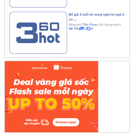
Bé gái 3 tuổi tử vong nghi bị ngã ở
cơ ...
Đăng bởi
Tiến Phạm
114 tháng trước
256
1
8