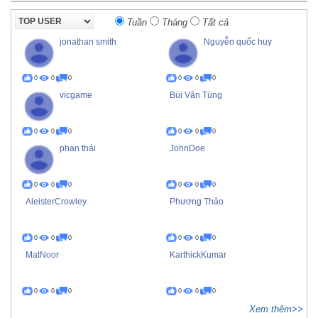
Tuần
Tháng
Tất cả
jonathan smith
Nguyễn quốc huy
0
0
0
0
0
0
vicgame
Bùi Văn Tùng
0
0
0
0
0
0
phan thái
JohnDoe
0
0
0
0
0
0
AleisterCrowley
Phương Thảo
0
0
0
0
0
0
MatNoor
KarthickKumar
0
0
0
0
0
0
Xem thêm>>