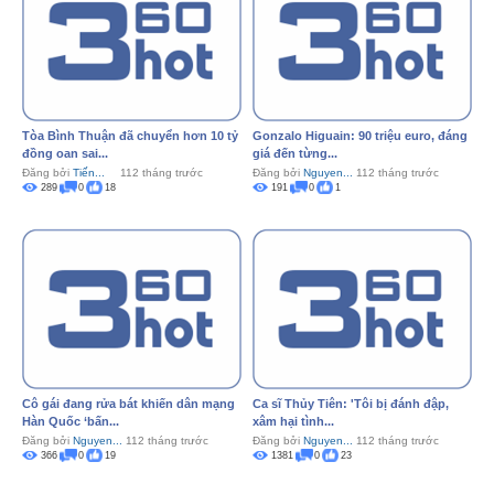
Tòa Bình Thuận đã chuyển hơn 10 tỷ
Gonzalo Higuain: 90 triệu euro, đáng
đồng oan sai...
giá đến từng...
Đăng bởi
Tiến...
112 tháng trước
Đăng bởi
Nguyen...
112 tháng trước
289
0
18
191
0
1
Cô gái đang rửa bát khiến dân mạng
Ca sĩ Thủy Tiên: 'Tôi bị đánh đập,
Hàn Quốc ‘bấn...
xâm hại tình...
Đăng bởi
Nguyen...
112 tháng trước
Đăng bởi
Nguyen...
112 tháng trước
366
0
19
1381
0
23