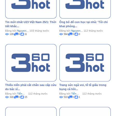
Tin mới nhất U23 Việt Nam 25/1: Thời
Ông bố để con học tại nhà: 'Tôi chỉ
tiết khắc...
khai phóng...
Đăng bởi
Nguyen...
103 tháng trước
Đăng bởi
Nguyen...
112 tháng trước
129
0
11
564
0
0
Thiếu niên phải cắt chân sau cấp cứu
Trang sức ngà voi, tê tê giấu trong
do bác sĩ...
bụng cá hồi...
Đăng bởi
Tiến...
112 tháng trước
Đăng bởi
Tiến...
112 tháng trước
316
0
15
510
0
1