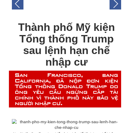
Thành phố Mỹ kiện
Tổng thống Trump
sau lệnh hạn chế
nhập cư
San Francisco, bang
California, đã nộp đơn kiện
Tổng thống Donald Trump do
ông yêu cầu ngừng cấp tài
chính vì thành phố này bảo vệ
người nhập cư.