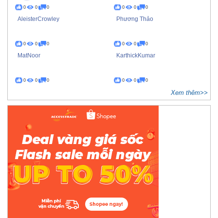
0
0
0
0
0
0
AleisterCrowley
Phương Thảo
0
0
0
0
0
0
MatNoor
KarthickKumar
0
0
0
0
0
0
Xem thêm>>