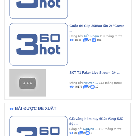
Cuộc thi Clip 360hot lần 2: "Cover
...
Đăng bởi
Tiến Phạm
113 tháng trước
48988
27
104
SKT T1 Faker Live Stream 😍- ...
Đăng bởi
Nguyen ...
112 tháng trước
46177
0
12
BÀI ĐƯỢC ĐỀ XUẤT
Giá vàng hôm nay 6/12: Vàng SJC
đột ...
Đăng bởi
Nguyen ...
117 tháng trước
81
0
1