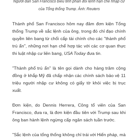
Người dân San Francisco biểu tình phản đối lệnh hạn chế hhập cư
của Tổng thống Trump. Ảnh: Reuters
Thành phố San Francisco hôm nay đâm đơn kiện Tổng
thống Trump về sắc lệnh của ông, trong đó chỉ đạo chính
quyền liên bang từ chối cấp tài chính cho các "thành phố
trú ẩn", những nơi hạn chế hợp tác với các cơ quan thực
thi luật nhập cư liên bang,
USA Today
đưa tin.
"Thành phố trú ẩn" là tên gọi dành cho hàng trăm cộng
đồng ở khắp Mỹ đã chấp nhận các chính sách bảo vệ 11
triệu người nhập cư không có giấy tờ khỏi việc bị trục
xuất.
Đơn kiện, do Dennis Herrera, Công tố viên của San
Francisco, đưa ra, là đơn kiện đầu tiên với Trump sau khi
ông ban hành lệnh ngừng cấp ngân sách tuần trước.
"Sắc lệnh của tổng thống không chỉ trái với Hiến pháp, mà