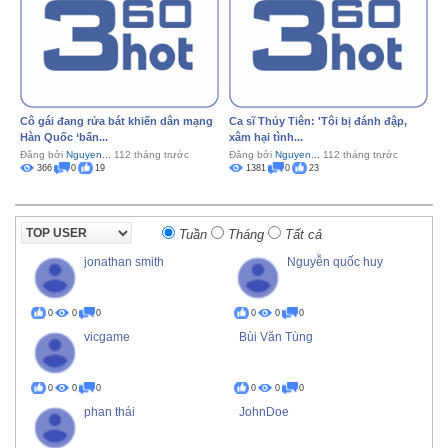
Cô gái đang rửa bát khiến dân mạng
Ca sĩ Thủy Tiên: 'Tôi bị đánh đập,
Hàn Quốc ‘bấn...
xâm hại tình...
Đăng bởi
Nguyen...
112 tháng trước
Đăng bởi
Nguyen...
112 tháng trước
366
0
19
1381
0
23
Tuần
Tháng
Tất cả
jonathan smith
Nguyễn quốc huy
0
0
0
0
0
0
vicgame
Bùi Văn Tùng
0
0
0
0
0
0
phan thái
JohnDoe