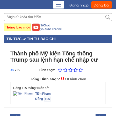
TOGGLE
Đăng nhập
Đăng bài
NAVIGATION
Thông báo mới
TIN TỨC ->
TIN TỪ BÁO CHÍ
Thành phố Mỹ kiện Tổng thống
Trump sau lệnh hạn chế nhập cư
235
Bình chọn:
0
Tổng Bình chọn:
/ 0 bình chọn
Đăng 115 tháng trước bởi:
Tiến Phạm
Đồng