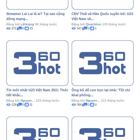
Streamer Lai Lai là ai? Tại sao cộng
CĐV Thái và Hàn Quốc tuyên bố: U23
đồng mạng...
Việt Nam sẽ...
Đăng bởi
LêHoàng
96 tháng trước
Đăng bởi
Quachhon
103 tháng trước
272
6
15
347
0
1
Tin mới nhất U23 Việt Nam 25/1: Thời
Ông bố để con học tại nhà: 'Tôi chỉ
tiết khắc...
khai phóng...
Đăng bởi
Nguyen...
103 tháng trước
Đăng bởi
Nguyen...
112 tháng trước
129
0
11
564
0
0