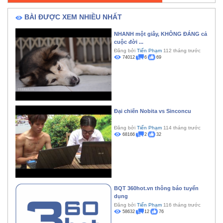
BÀI ĐƯỢC XEM NHIỀU NHẤT
NHANH một giây, KHÔNG ĐÁNG cả
cuộc đời ...
Đăng bởi
Tiến Phạm
112 tháng trước
74012
6
69
Đại chiến Nobita vs Sinconcu
Đăng bởi
Tiến Phạm
114 tháng trước
68166
2
32
BQT 360hot.vn thông báo tuyển
dụng
Đăng bởi
Tiến Phạm
116 tháng trước
58632
12
76