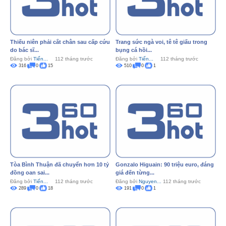
Thiếu niên phải cắt chân sau cấp cứu
Trang sức ngà voi, tê tê giấu trong
do bác sĩ...
bụng cá hồi...
Đăng bởi
Tiến...
112 tháng trước
Đăng bởi
Tiến...
112 tháng trước
316
0
15
510
0
1
Tòa Bình Thuận đã chuyển hơn 10 tỷ
Gonzalo Higuain: 90 triệu euro, đáng
đồng oan sai...
giá đến từng...
Đăng bởi
Tiến...
112 tháng trước
Đăng bởi
Nguyen...
112 tháng trước
289
0
18
191
0
1