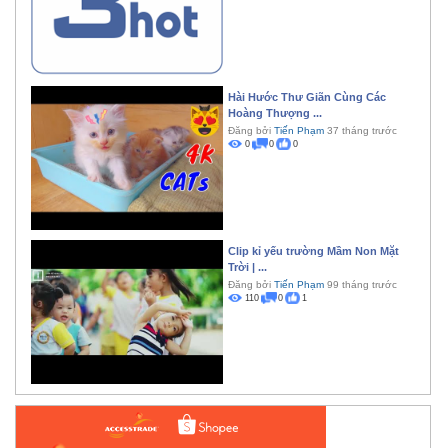
Hài Hước Thư Giãn Cùng Các
Hoàng Thượng ...
Đăng bởi
Tiến Phạm
37 tháng trước
0
0
0
Clip kỉ yếu trường Mầm Non Mặt
Trời | ...
Đăng bởi
Tiến Phạm
99 tháng trước
110
0
1