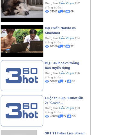
Đăng bởi
Tiến Phạm
112
tháng trước
74012
6
69
Đại chiến Nobita vs
Sinconcu
Đăng bởi
Tiến Phạm
114
tháng trước
68166
2
32
BQT 360hot.vn thông
báo tuyển dụng
Đăng bởi
Tiến Phạm
116
tháng trước
58632
12
76
Cuộc thi Clip 360hot lần
2: "Cover ...
Đăng bởi
Tiến Phạm
113
tháng trước
48988
27
104
SKT T1 Faker Live Stream