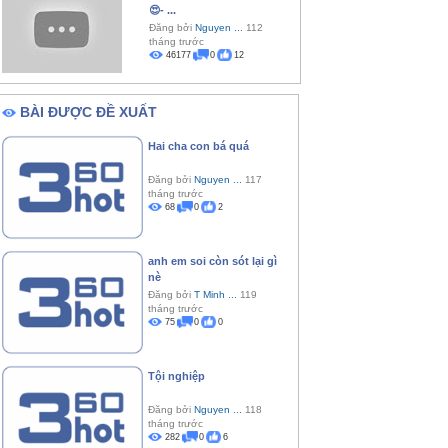
😍- ...
Đăng bởi
Nguyen ...
112
tháng trước
46177
0
12
BÀI ĐƯỢC ĐỀ XUẤT
Hai cha con bá quá
Đăng bởi
Nguyen ...
117
tháng trước
68
0
2
anh em soi còn sót lại gì
nè
Đăng bởi
T Minh ...
119
tháng trước
75
0
0
Tội nghiệp
Đăng bởi
Nguyen ...
118
tháng trước
282
0
6