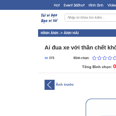
Hot
Event 360hot
Hình ảnh
Vide
HÌNH ẢNH ->
ẢNH HÀI
Ai đua xe với thần chết kh
375
Bình chọn:
0
Tổng Bình chọn:
Ảnh trước