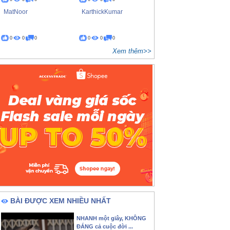
MatNoor
KarthickKumar
0
0
0
0
0
0
Xem thêm>>
BÀI ĐƯỢC XEM NHIỀU NHẤT
NHANH một giây, KHÔNG
ĐÁNG cả cuộc đời ...