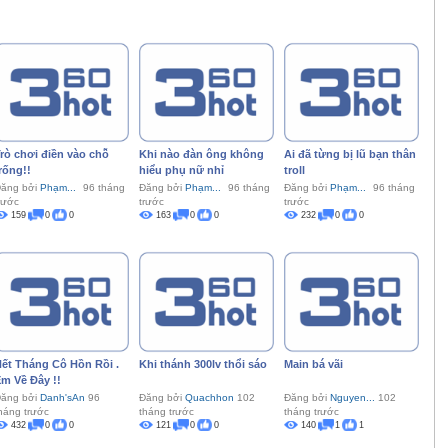
rò chơi điền vào chỗ
Khi nào đàn ông không
Ai đã từng bị lũ bạn thân
rống!!
hiểu phụ nữ nhỉ
troll
ăng bởi
Phạm...
96 tháng
Đăng bởi
Phạm...
96 tháng
Đăng bởi
Phạm...
96 tháng
rước
trước
trước
159
0
0
163
0
0
232
0
0
ết Tháng Cô Hồn Rồi .
Khi thánh 300lv thổi sáo
Main bá vãi
m Về Đây !!
ăng bởi
Danh'sAn
96
Đăng bởi
Quachhon
102
Đăng bởi
Nguyen...
102
háng trước
tháng trước
tháng trước
432
0
0
121
0
0
140
1
1