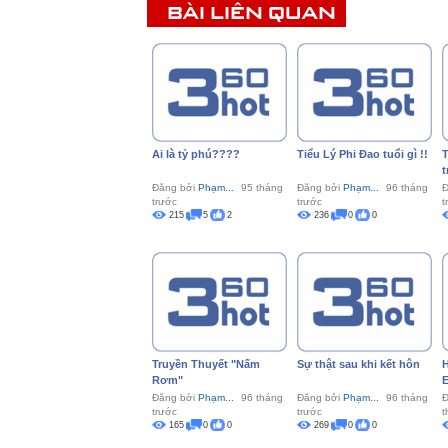
BÀI LIÊN QUAN
Ai là tỷ phú????
Tiểu Lý Phi Đao tuổi gì !!
T
t
Đăng bởi
Phạm...
95 tháng
Đăng bởi
Phạm...
96 tháng
Đ
trước
trước
t
215
5
2
236
0
0
Truyền Thuyết "Nấm
Sự thật sau khi kết hôn
H
Rơm"
E
Đăng bởi
Phạm...
96 tháng
Đăng bởi
Phạm...
96 tháng
Đ
trước
trước
t
165
0
0
269
0
0