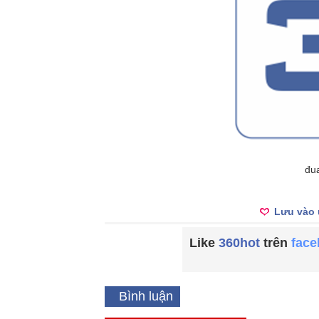
đua
Lưu vào 
Like
360hot
trên
fac
Bình luận