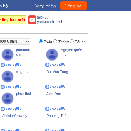
n hệ
Đăng nhập
Đăng bài
hông báo mới
Tuần
Tháng
Tất cả
jonathan
Nguyễn quốc
smith
huy
0
0
0
0
0
0
vicgame
Bùi Văn Tùng
0
0
0
0
0
0
phan thái
JohnDoe
0
0
0
0
0
0
AleisterCrowley
Phương Thảo
0
0
0
0
0
0