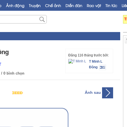
o
Ảnh động
Truyện
Chế ảnh
Diễn đàn
Rao vặt
Tin tức
Liê
T
ông
Đăng 116 tháng trước bởi:
T Minh L
Đồng
/ 0 bình chọn
Ảnh sau