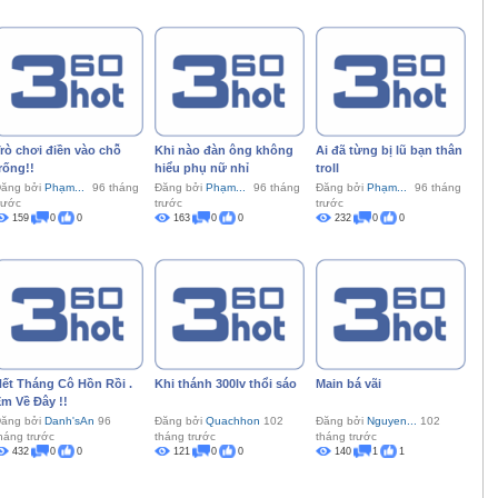
rò chơi điền vào chỗ
Khi nào đàn ông không
Ai đã từng bị lũ bạn thân
rống!!
hiểu phụ nữ nhỉ
troll
ăng bởi
Phạm...
96 tháng
Đăng bởi
Phạm...
96 tháng
Đăng bởi
Phạm...
96 tháng
rước
trước
trước
159
0
0
163
0
0
232
0
0
ết Tháng Cô Hồn Rồi .
Khi thánh 300lv thổi sáo
Main bá vãi
m Về Đây !!
ăng bởi
Danh'sAn
96
Đăng bởi
Quachhon
102
Đăng bởi
Nguyen...
102
háng trước
tháng trước
tháng trước
432
0
0
121
0
0
140
1
1