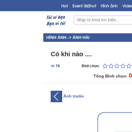
Hot
Event 360hot
Hình ảnh
Vide
HÌNH ẢNH ->
ẢNH HÀI
Có khi nào ....
79
Bình chọn:
0
Tổng Bình chọn:
Ảnh trước