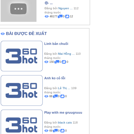
😍- ...
Đăng bởi
Nguyen ...
112
tháng trước
46177
0
12
BÀI ĐƯỢC ĐỀ XUẤT
Linh bán chuối
Đăng bởi
Mai Hồng ...
110
tháng trước
150
0
0
Anh ko có lỗi
Đăng bởi
Lê Thị ...
109
tháng trước
66
0
0
Play with me gruugruuu
Đăng bởi
black cats
118
tháng trước
69
0
0