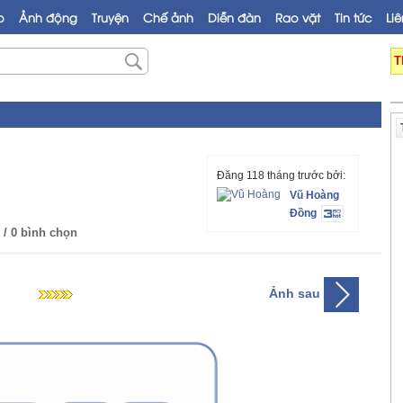
o
Ảnh động
Truyện
Chế ảnh
Diễn đàn
Rao vặt
Tin tức
Liê
T
Đăng 118 tháng trước bởi:
Vũ Hoàng
Đồng
/ 0 bình chọn
Ảnh sau