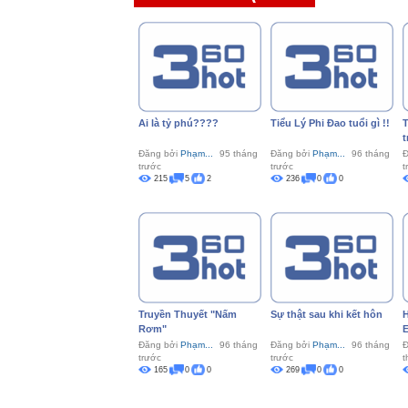
Ai là tỷ phú????
Tiểu Lý Phi Đao tuổi gì !!
T
t
Đăng bởi
Phạm...
95 tháng
Đăng bởi
Phạm...
96 tháng
Đ
trước
trước
t
215
5
2
236
0
0
Truyền Thuyết "Nấm
Sự thật sau khi kết hôn
H
Rơm"
E
Đăng bởi
Phạm...
96 tháng
Đăng bởi
Phạm...
96 tháng
Đ
trước
trước
t
165
0
0
269
0
0