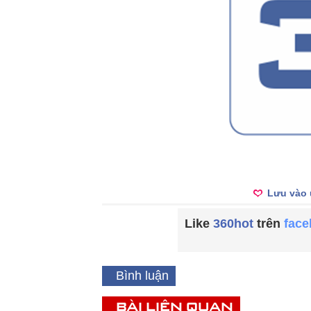
Lưu vào 
Like
360hot
trên
fac
Bình luận
BÀI LIÊN QUAN