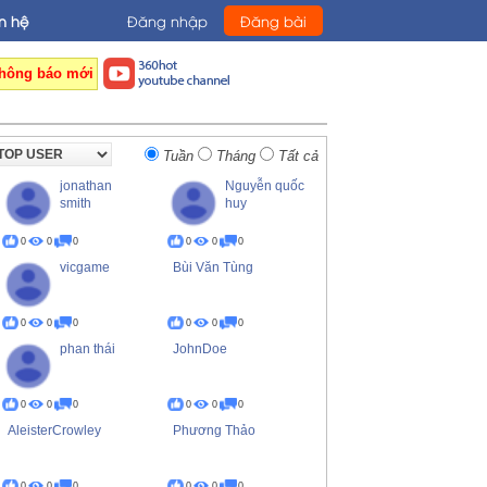
n hệ
Đăng nhập
Đăng bài
hông báo mới
Tuần
Tháng
Tất cả
jonathan
Nguyễn quốc
smith
huy
0
0
0
0
0
0
vicgame
Bùi Văn Tùng
0
0
0
0
0
0
phan thái
JohnDoe
0
0
0
0
0
0
AleisterCrowley
Phương Thảo
0
0
0
0
0
0