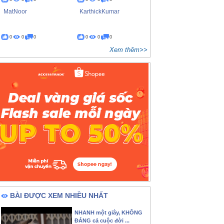
MatNoor
KarthickKumar
0
0
0
0
0
0
Xem thêm>>
BÀI ĐƯỢC XEM NHIỀU NHẤT
NHANH một giây, KHÔNG
ĐÁNG cả cuộc đời ...