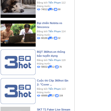
Đăng bởi
Tiến Phạm
112
tháng trước
74012
6
69
Đại chiến Nobita vs
Sinconcu
Đăng bởi
Tiến Phạm
114
tháng trước
68166
2
32
BQT 360hot.vn thông
báo tuyển dụng
Đăng bởi
Tiến Phạm
116
tháng trước
58632
12
76
Cuộc thi Clip 360hot lần
2: "Cover ...
Đăng bởi
Tiến Phạm
113
tháng trước
48988
27
104
SKT T1 Faker Live Stream