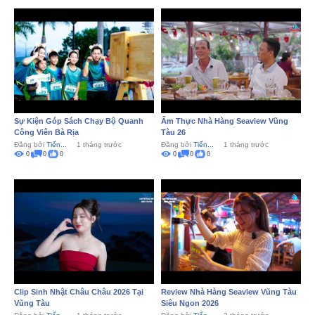
Sự Kiện Góp Sách Chạy Bộ Quanh
Ẩm Thực Nhà Hàng Seaview Vũng
Công Viên Bà Rịa
Tàu 26
Đăng bởi
Tiến...
1 tháng trước
Đăng bởi
Tiến...
1 tháng trước
0
0
0
0
0
0
Clip Sinh Nhật Châu Châu 2026 Tại
Review Nhà Hàng Seaview Vũng Tàu
Vũng Tàu
Siêu Ngon 2026