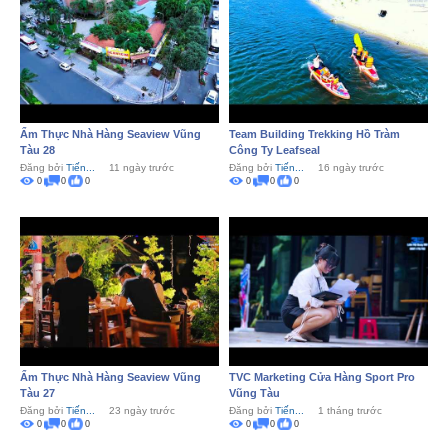
Ẩm Thực Nhà Hàng Seaview Vũng
Team Building Trekking Hồ Tràm
Tàu 28
Công Ty Leafseal
Đăng bởi
Tiến...
11 ngày trước
Đăng bởi
Tiến...
16 ngày trước
0
0
0
0
0
0
Ẩm Thực Nhà Hàng Seaview Vũng
TVC Marketing Cửa Hàng Sport Pro
Tàu 27
Vũng Tàu
Đăng bởi
Tiến...
23 ngày trước
Đăng bởi
Tiến...
1 tháng trước
0
0
0
0
0
0