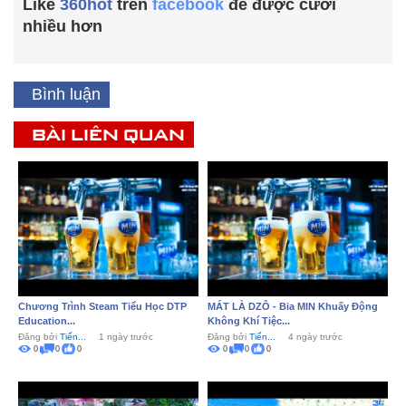
Like
360hot
trên
facebook
để được cười
nhiều hơn
Bình luận
BÀI LIÊN QUAN
Chương Trình Steam Tiểu Học DTP
MÁT LÀ DZÔ - Bia MIN Khuấy Động
Education...
Không Khí Tiệc...
Đăng bởi
Tiến...
1 ngày trước
Đăng bởi
Tiến...
4 ngày trước
0
0
0
0
0
0