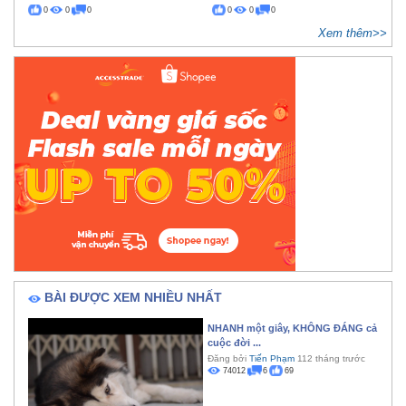
0
0
0
0
0
0
Xem thêm>>
BÀI ĐƯỢC XEM NHIỀU NHẤT
NHANH một giây, KHÔNG ĐÁNG cả
cuộc đời ...
Đăng bởi
Tiến Phạm
112 tháng trước
74012
6
69