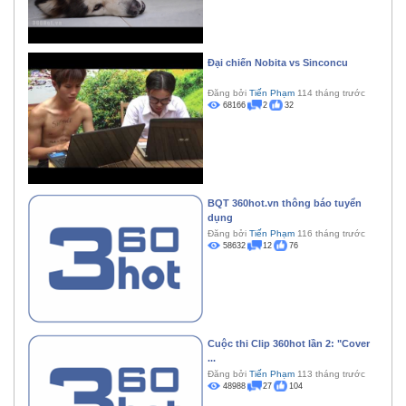
Đại chiến Nobita vs Sinconcu
Đăng bởi
Tiến Phạm
114 tháng trước
68166
2
32
BQT 360hot.vn thông báo tuyển
dụng
Đăng bởi
Tiến Phạm
116 tháng trước
58632
12
76
Cuộc thi Clip 360hot lần 2: "Cover
...
Đăng bởi
Tiến Phạm
113 tháng trước
48988
27
104