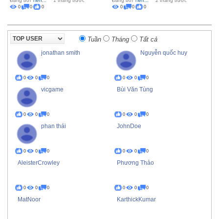
Đăng bởi
Tiến...
1 tháng trước
Đăng bởi
Tiến...
2 tháng trước
0
0
0
0
0
0
Tuần
Tháng
Tất cả
jonathan smith
Nguyễn quốc huy
0
0
0
0
0
0
vicgame
Bùi Văn Tùng
0
0
0
0
0
0
phan thái
JohnDoe
0
0
0
0
0
0
AleisterCrowley
Phương Thảo
0
0
0
0
0
0
MatNoor
KarthickKumar