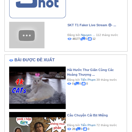
SKT T1 Faker Live Stream 😍- ...
Đăng bởi
Nguyen ...
112 tháng trước
46177
0
12
BÀI ĐƯỢC ĐỀ XUẤT
Hài Hước Thư Giãn Cùng Các
Hoàng Thượng ...
Đăng bởi
Tiến Phạm
39 tháng trước
0
0
0
Câu Chuyện Cái Bịt Miệng
Đăng bởi
Tiến Phạm
72 tháng trước
26
0
0