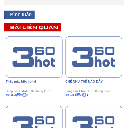
Bình luận
BÀI LIÊN QUAN
Thắc mắc biết hỏi ai
CHẾ NHƯ THẾ NÀO ĐÂY
Đăng bởi
T Minh L
92 tháng trước
Đăng bởi
T Minh L
96 tháng trước
151
0
4
145
0
1