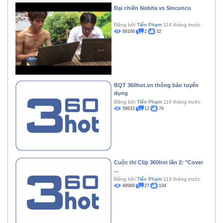
Đại chiến Nobita vs Sinconcu
Đăng bởi
Tiến Phạm
114 tháng trước
68166
2
32
BQT 360hot.vn thông báo tuyển
dụng
Đăng bởi
Tiến Phạm
116 tháng trước
58632
12
76
Cuộc thi Clip 360hot lần 2: "Cover
...
Đăng bởi
Tiến Phạm
113 tháng trước
48988
27
104