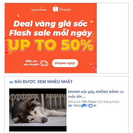
BÀI ĐƯỢC XEM NHIỀU NHẤT
NHANH một giây, KHÔNG ĐÁNG cả
cuộc đời ...
Đăng bởi
Tiến Phạm
112 tháng trước
74012
6
69