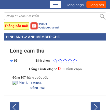
TOGGLE
Đăng nhập
Đăng bài
NAVIGATION
Thông báo mới
HÌNH ẢNH ->
ẢNH MEMBER CHẾ
Lòng căm thù
95
Bình chọn:
0
Tổng Bình chọn:
/ 0 bình chọn
Đăng 107 tháng trước bởi:
T Minh L
Đồng