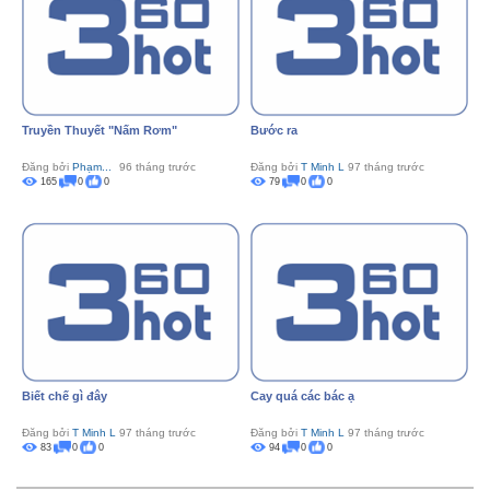
Truyền Thuyết "Nấm Rơm"
Bước ra
Đăng bởi
Phạm...
96 tháng trước
Đăng bởi
T Minh L
97 tháng trước
165
0
0
79
0
0
Biết chế gì đây
Cay quá các bác ạ
Đăng bởi
T Minh L
97 tháng trước
Đăng bởi
T Minh L
97 tháng trước
83
0
0
94
0
0