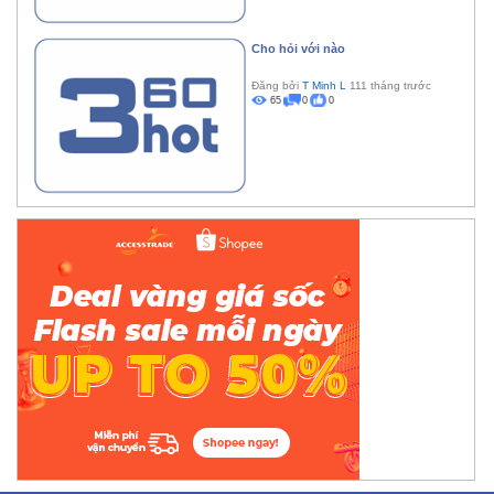
Cho hỏi với nào
Đăng bởi
T Minh L
111 tháng trước
65
0
0