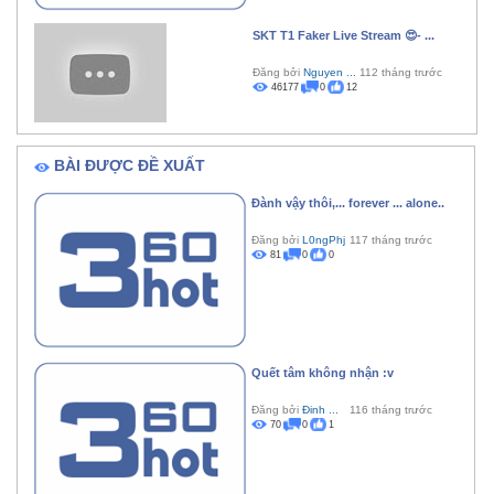
SKT T1 Faker Live Stream 😍- ...
Đăng bởi
Nguyen ...
112 tháng trước
46177
0
12
BÀI ĐƯỢC ĐỀ XUẤT
Đành vậy thôi,... forever ... alone..
Đăng bởi
L0ngPhj
117 tháng trước
81
0
0
Quết tâm không nhận :v
Đăng bởi
Đinh ...
116 tháng trước
70
0
1