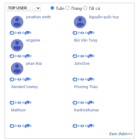
Tuần
Tháng
Tất cả
jonathan smith
Nguyễn quốc huy
0
0
0
0
0
0
vicgame
Bùi Văn Tùng
0
0
0
0
0
0
phan thái
JohnDoe
0
0
0
0
0
0
AleisterCrowley
Phương Thảo
0
0
0
0
0
0
MatNoor
KarthickKumar
0
0
0
0
0
0
Xem thêm>>