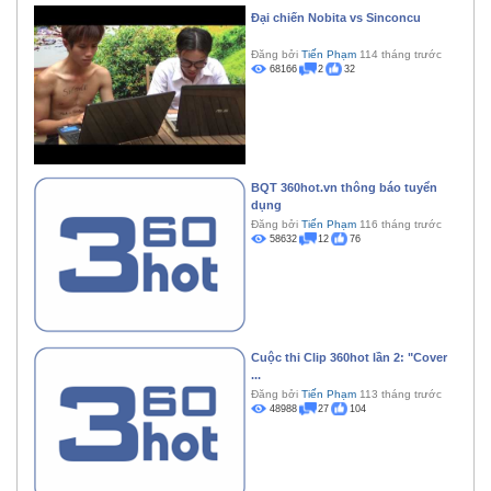
Đại chiến Nobita vs Sinconcu
Đăng bởi
Tiến Phạm
114 tháng trước
68166
2
32
BQT 360hot.vn thông báo tuyển
dụng
Đăng bởi
Tiến Phạm
116 tháng trước
58632
12
76
Cuộc thi Clip 360hot lần 2: "Cover
...
Đăng bởi
Tiến Phạm
113 tháng trước
48988
27
104