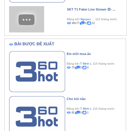
SKT T1 Faker Live Stream 😍- ...
Đăng bởi
Nguyen ...
112 tháng trước
46177
0
12
BÀI ĐƯỢC ĐỀ XUẤT
Em mới mua áo
Đăng bởi
T Minh L
110 tháng trước
73
0
0
Cho hỏi nào
Đăng bởi
T Minh L
110 tháng trước
81
0
1