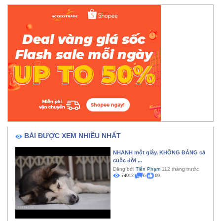
BÀI ĐƯỢC XEM NHIỀU NHẤT
NHANH một giây, KHÔNG ĐÁNG cả
cuộc đời ...
Đăng bởi
Tiến Phạm
112 tháng trước
74012
6
69