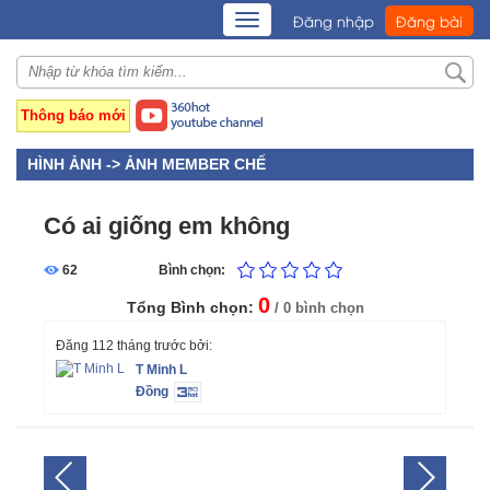
TOGGLE
Đăng nhập
Đăng bài
NAVIGATION
Thông báo mới
HÌNH ẢNH ->
ẢNH MEMBER CHẾ
Có ai giống em không
62
Bình chọn:
0
Tổng Bình chọn:
/ 0 bình chọn
Đăng 112 tháng trước bởi:
T Minh L
Đồng