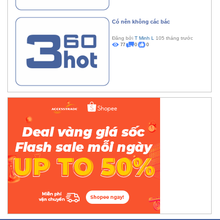
Có nên không các bác
Đăng bởi
T Minh L
105 tháng trước
77
0
0