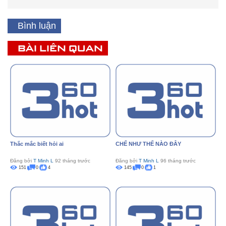
Bình luận
BÀI LIÊN QUAN
Thắc mắc biết hỏi ai
CHẾ NHƯ THẾ NÀO ĐÂY
Đăng bởi
T Minh L
92 tháng trước
Đăng bởi
T Minh L
96 tháng trước
151
0
4
145
0
1