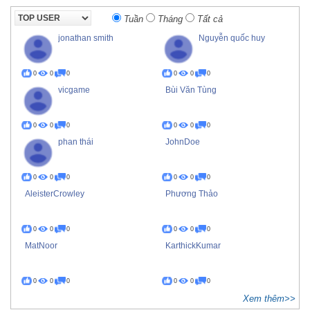
Tuần
Tháng
Tất cả
jonathan smith
Nguyễn quốc huy
0
0
0
0
0
0
vicgame
Bùi Văn Tùng
0
0
0
0
0
0
phan thái
JohnDoe
0
0
0
0
0
0
AleisterCrowley
Phương Thảo
0
0
0
0
0
0
MatNoor
KarthickKumar
0
0
0
0
0
0
Xem thêm>>