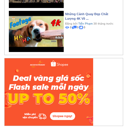
Những Cảnh Quay Đẹp Chất
Lượng 4K Về ...
Đăng bởi
Tiến Phạm
38 tháng trước
0
0
0