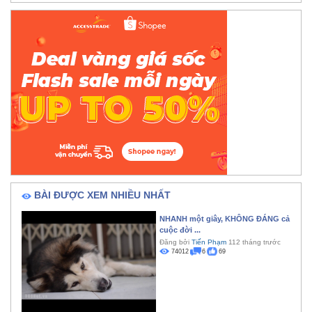
BÀI ĐƯỢC XEM NHIỀU NHẤT
NHANH một giây, KHÔNG ĐÁNG cả
cuộc đời ...
Đăng bởi
Tiến Phạm
112 tháng trước
74012
6
69