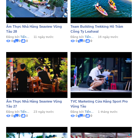
Ẩm Thực Nhà Hàng Seaview Vũng
Team Building Trekking Hồ Tràm
Tàu 28
Công Ty Leafseal
Đăng bởi
Tiến...
11 ngày trước
Đăng bởi
Tiến...
16 ngày trước
0
0
0
0
0
0
Ẩm Thực Nhà Hàng Seaview Vũng
TVC Marketing Cửa Hàng Sport Pro
Tàu 27
Vũng Tàu
Đăng bởi
Tiến...
23 ngày trước
Đăng bởi
Tiến...
1 tháng trước
0
0
0
0
0
0