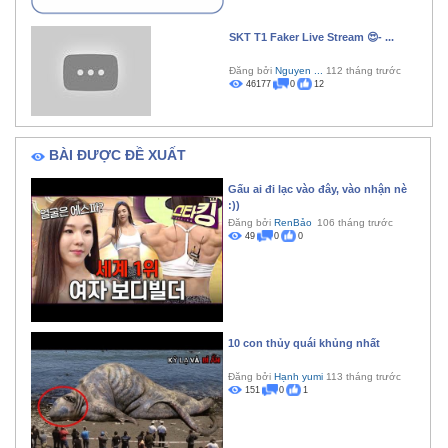
SKT T1 Faker Live Stream 😍- ...
Đăng bởi
Nguyen ...
112 tháng trước
46177
0
12
BÀI ĐƯỢC ĐỀ XUẤT
Gấu ai đi lạc vào đây, vào nhận nè
:))
Đăng bởi
RenBảo
106 tháng trước
49
0
0
10 con thủy quái khủng nhất
Đăng bởi
Hạnh yumi
113 tháng trước
151
0
1