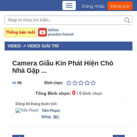
TOGGLE
Đăng nhập
Đăng bài
NAVIGATION
Thông báo mới
VIDEO ->
VIDEO GIẢI TRÍ
Camera Giấu Kín Phát Hiện Chó
Nhà Gặp ...
96
Bình chọn:
0
Tổng Bình chọn:
/ 0 bình chọn
Đăng 89 tháng trước bởi:
Tiến Phạm
Đồng