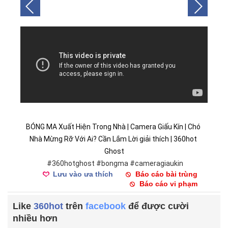
BÓNG MA Xuất Hiện Trong Nhà | Camera Giấu Kín | Chó 
Nhà Mừng Rỡ Với Ai? Cần Lắm Lời giải thích | 360hot 
Ghost
#360hotghost
#bongma
#cameragiaukin
Lưu vào ưa thích
Báo cáo bài trùng
Báo cáo vi phạm
Like
360hot
trên
facebook
để được cười
nhiều hơn