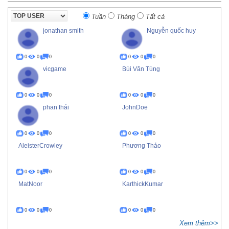
Tuần
Tháng
Tất cả
jonathan smith
Nguyễn quốc huy
0
0
0
0
0
0
vicgame
Bùi Văn Tùng
0
0
0
0
0
0
phan thái
JohnDoe
0
0
0
0
0
0
AleisterCrowley
Phương Thảo
0
0
0
0
0
0
MatNoor
KarthickKumar
0
0
0
0
0
0
Xem thêm>>