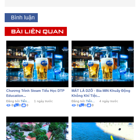
Bình luận
BÀI LIÊN QUAN
Chương Trình Steam Tiểu Học DTP
MÁT LÀ DZÔ - Bia MIN Khuấy Động
Education...
Không Khí Tiệc...
Đăng bởi
Tiến...
1 ngày trước
Đăng bởi
Tiến...
4 ngày trước
0
0
0
0
0
0