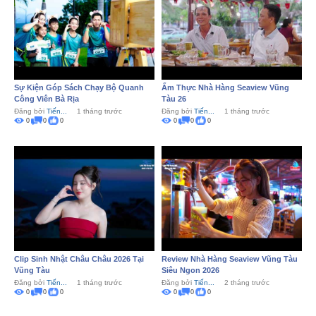
Sự Kiện Góp Sách Chạy Bộ Quanh
Ẩm Thực Nhà Hàng Seaview Vũng
Công Viên Bà Rịa
Tàu 26
Đăng bởi
Tiến...
1 tháng trước
Đăng bởi
Tiến...
1 tháng trước
0
0
0
0
0
0
Clip Sinh Nhật Châu Châu 2026 Tại
Review Nhà Hàng Seaview Vũng Tàu
Vũng Tàu
Siêu Ngon 2026
Đăng bởi
Tiến...
1 tháng trước
Đăng bởi
Tiến...
2 tháng trước
0
0
0
0
0
0