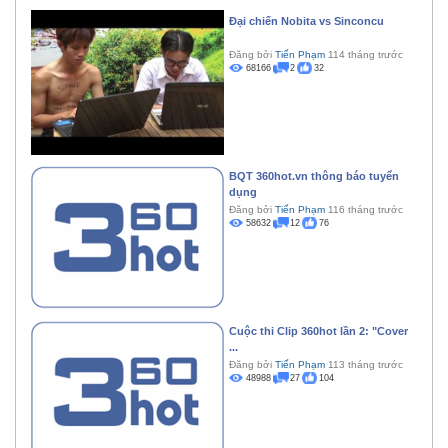
Đại chiến Nobita vs Sinconcu
Đăng bởi
Tiến Phạm
114 tháng trước
68166
2
32
BQT 360hot.vn thông báo tuyển
dụng
Đăng bởi
Tiến Phạm
116 tháng trước
58632
12
76
Cuộc thi Clip 360hot lần 2: "Cover
...
Đăng bởi
Tiến Phạm
113 tháng trước
48988
27
104