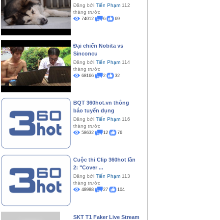
Đăng bởi
Tiến Phạm
112
tháng trước
74012
6
69
Đại chiến Nobita vs
Sinconcu
Đăng bởi
Tiến Phạm
114
tháng trước
upanh
#quayphim
#beehome
#360hottv
68166
2
32
BQT 360hot.vn thông
báo tuyển dụng
Đăng bởi
Tiến Phạm
116
tháng trước
58632
12
76
Cuộc thi Clip 360hot lần
2: "Cover ...
Đăng bởi
Tiến Phạm
113
tháng trước
48988
27
104
SKT T1 Faker Live Stream