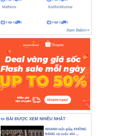
MatNoor
KarthickKumar
0
0
0
0
0
0
Xem thêm>>
BÀI ĐƯỢC XEM NHIỀU NHẤT
NHANH một giây, KHÔNG
ĐÁNG cả cuộc đời ...