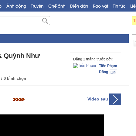
o
Ảnh động
Truyện
Chế ảnh
Diễn đàn
Rao vặt
Tin tức
Liê
T
 & Quỳnh Như
Đăng 2 tháng trước bởi:
Tiến Phạm
Đồng
/ 0 bình chọn
Video sau