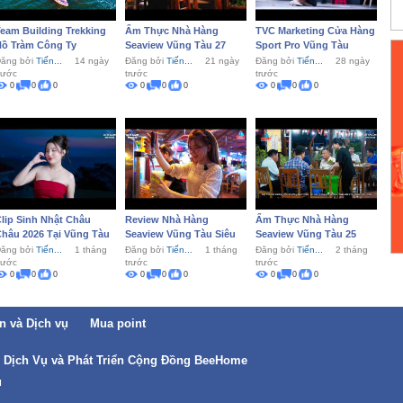
eam Building Trekking
Ẩm Thực Nhà Hàng
TVC Marketing Cửa Hàng
Hồ Tràm Công Ty
Seaview Vũng Tàu 27
Sport Pro Vũng Tàu
eafseal
ăng bởi
Tiến...
14 ngày
Đăng bởi
Tiến...
21 ngày
Đăng bởi
Tiến...
28 ngày
rước
trước
trước
0
0
0
0
0
0
0
0
0
lip Sinh Nhật Châu
Review Nhà Hàng
Ẩm Thực Nhà Hàng
hâu 2026 Tại Vũng Tàu
Seaview Vũng Tàu Siêu
Seaview Vũng Tàu 25
Ngon 2026
ăng bởi
Tiến...
1 tháng
Đăng bởi
Tiến...
1 tháng
Đăng bởi
Tiến...
2 tháng
rước
trước
trước
0
0
0
0
0
0
0
0
0
n và Dịch vụ
Mua point
i Dịch Vụ và Phát Triển Cộng Đồng BeeHome
u