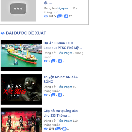
😍- ...
Đăng bởi
Nguyen ...
112
tháng trước
46177
0
12
BÀI ĐƯỢC ĐỀ XUẤT
Dự Án Lilama F100
Loadout PTSC Phú Mỹ ...
Đăng bởi
Tiến Phạm
2 tháng
trước
0
0
0
Truyện Ma KỲ ÁN XÁC
SỐNG
Đăng bởi
Tiến Phạm
40
tháng trước
0
0
0
Clip hỗ trợ quảng cáo
cho 333 Thống ...
Đăng bởi
Tiến Phạm
110
tháng trước
1578
0
1