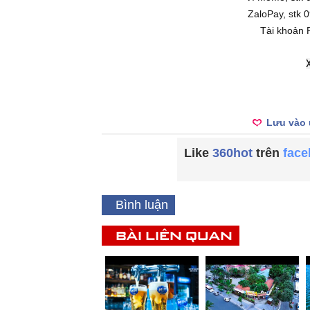
ZaloPay, stk 0
Tài khoả
X
Lưu vào 
Like
360hot
trên
fac
Bình luận
BÀI LIÊN QUAN