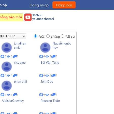
n hệ
Đăng nhập
Đăng bài
hông báo mới
Tuần
Tháng
Tất cả
jonathan
Nguyễn quốc
smith
huy
0
0
0
0
0
0
vicgame
Bùi Văn Tùng
0
0
0
0
0
0
phan thái
JohnDoe
0
0
0
0
0
0
AleisterCrowley
Phương Thảo
0
0
0
0
0
0