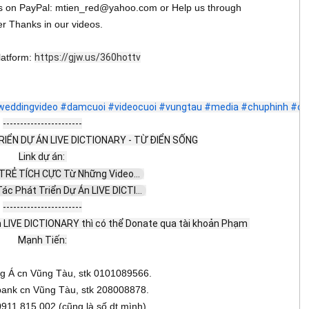
 us on PayPal: mtien_red@yahoo.com or Help us through
r Thanks in our videos.
latform:
https://gjw.us/360hottv
weddingvideo
#damcuoi
#videocuoi
#vungtau
#media
#chuphinh
#ch
-----------------------
IỂN DỰ ÁN LIVE DICTIONARY - TỪ ĐIỂN SỐNG
Link dự án: 
 TRẺ TÍCH CỰC Từ Những Video...  
ác Phát Triển Dự Án LIVE DICTI...  
-----------------------
 án LIVE DICTIONARY thì có thể Donate qua tài khoản Phạm 
Mạnh Tiến:
 Á cn Vũng Tàu, stk 0101089566.
ank cn Vũng Tàu, stk 208008878.
911.815.002 (cũng là số dt mình)