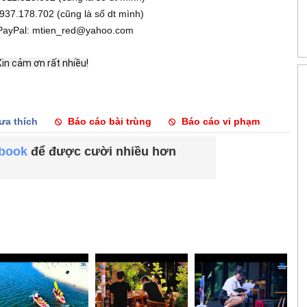
937.178.702 (cũng là số dt mình)
n PayPal: mtien_red@yahoo.com
in cảm ơn rất nhiều!
ưa thích
Báo cáo bài trùng
Báo cáo vi phạm
ebook
để được cười nhiều hơn