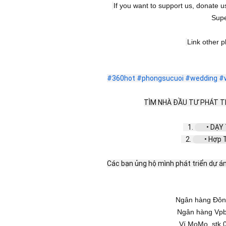
If you want to support us, donate
Supe
Link other p
#360hot
#phongsucuoi
#wedding
#
TÌM NHÀ ĐẦU TƯ PHÁT TR
   1. 
 • DẠY
   2. 
 • Hợp T
Các bạn ủng hộ mình phát triển dự
Ngân hàng Đông
Ngân hàng Vpb
Ví MoMo, stk 0