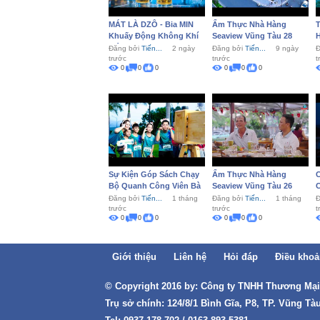
MÁT LÀ DZÔ - Bia MIN
Ẩm Thực Nhà Hàng
T
Khuấy Động Không Khí
Seaview Vũng Tàu 28
Tiệc...
L
Đăng bởi
Tiến...
2 ngày
Đăng bởi
Tiến...
9 ngày
Đ
trước
trước
t
0
0
0
0
0
0
Sự Kiện Góp Sách Chạy
Ẩm Thực Nhà Hàng
C
Bộ Quanh Công Viên Bà
Seaview Vũng Tàu 26
C
Rịa
Đăng bởi
Tiến...
1 tháng
Đăng bởi
Tiến...
1 tháng
Đ
trước
trước
t
0
0
0
0
0
0
Giới thiệu
Liên hệ
Hỏi đáp
Điều khoả
© Copyright 2016 by: Công ty TNHH Thương Mạ
Trụ sở chính: 124/8/1 Bình Gĩa, P8, TP. Vũng Tà