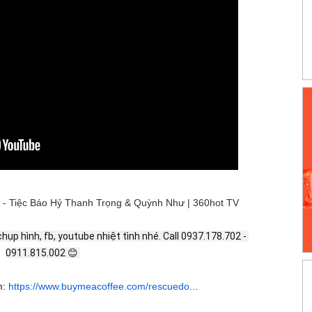
- Tiệc Báo Hỷ Thanh Trọng & Quỳnh Như | 360hot TV
ụp hình, fb, youtube nhiệt tình nhé. Call 0937.178.702 - 
0911.815.002 😊 
m:
https://www.buymeacoffee.com/rescuedo..
.