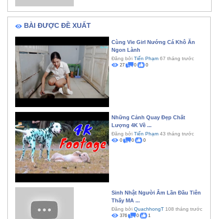
BÀI ĐƯỢC ĐỀ XUẤT
Cùng Vie Girl Nướng Cá Khô Ăn
Ngon Lành
Đăng bởi
Tiến Phạm
67 tháng trước
27
0
0
Những Cảnh Quay Đẹp Chất
Lượng 4K Về ...
Đăng bởi
Tiến Phạm
43 tháng trước
0
0
0
Sinh Nhật Người Âm Lần Đầu Tiên
Thấy MA ...
Đăng bởi
QuachhongT
108 tháng trước
376
0
1