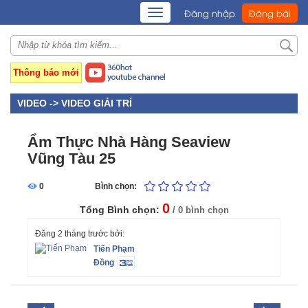
TOGGLE
Đăng nhập
Đăng bài
NAVIGATION
Thông báo mới
VIDEO ->
VIDEO GIẢI TRÍ
Ẩm Thực Nhà Hàng Seaview
Vũng Tàu 25
0
Bình chọn:
0
Tổng Bình chọn:
/ 0 bình chọn
Đăng 2 tháng trước bởi:
Tiến Phạm
Đồng