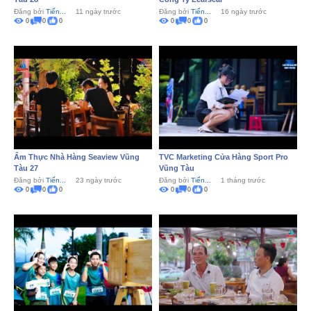
Đăng bởi
Tiến...
11 ngày trước
Đăng bởi
Tiến...
16 ngày trước
0
0
0
0
0
0
Ẩm Thực Nhà Hàng Seaview Vũng
TVC Marketing Cửa Hàng Sport Pro
Tàu 27
Vũng Tàu
Đăng bởi
Tiến...
23 ngày trước
Đăng bởi
Tiến...
1 tháng trước
0
0
0
0
0
0