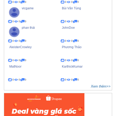
0
0
0
0
0
0
vicgame
Bùi Văn Tùng
0
0
0
0
0
0
phan thái
JohnDoe
0
0
0
0
0
0
AleisterCrowley
Phương Thảo
0
0
0
0
0
0
MatNoor
KarthickKumar
0
0
0
0
0
0
Xem thêm>>