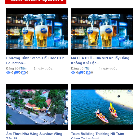
Chương Trình Steam Tiểu Học DTP
MÁT LÀ DZÔ - Bia MIN Khuấy Động
Education...
Không Khí Tiệc...
Đăng bởi
Tiến...
1 ngày trước
Đăng bởi
Tiến...
4 ngày trước
0
0
0
0
0
0
Ẩm Thực Nhà Hàng Seaview Vũng
Team Building Trekking Hồ Tràm
Tàu 28
Công Ty Leafseal