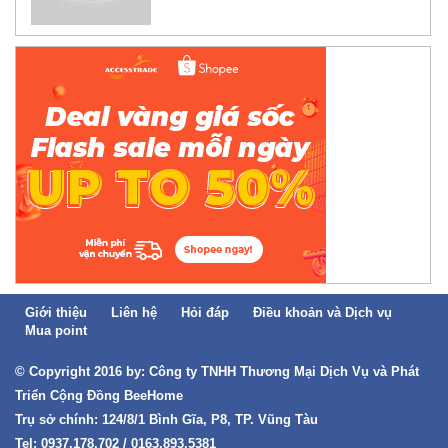
Giới thiệu
Liên hệ
Hỏi đáp
Điều khoản và Dịch vụ
Mua point
© Copyright 2016 by: Công ty TNHH Thương Mại Dịch Vụ và Phát
Triển Cộng Đồng BeeHome
Trụ sở chính: 124/8/1 Bình Gĩa, P8, TP. Vũng Tàu
Tel: 0937.178.702 / 0163.893.5381