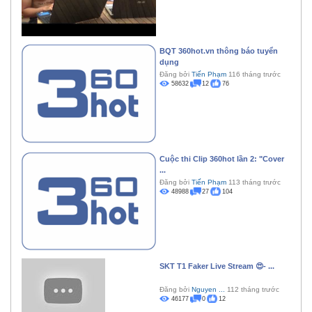
BQT 360hot.vn thông báo tuyển
dụng
Đăng bởi
Tiến Phạm
116 tháng trước
58632
12
76
Cuộc thi Clip 360hot lần 2: "Cover
...
Đăng bởi
Tiến Phạm
113 tháng trước
48988
27
104
SKT T1 Faker Live Stream 😍- ...
Đăng bởi
Nguyen ...
112 tháng trước
46177
0
12