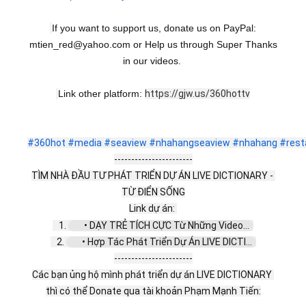
If you want to support us, donate us on PayPal:
mtien_red@yahoo.com or Help us through Super Thanks
in our videos.
Link other platform:
https://gjw.us/360hottv
#360hot
#media
#seaview
#nhahangseaview
#nhahang
#rest
-----------------------
TÌM NHÀ ĐẦU TƯ PHÁT TRIỂN DỰ ÁN LIVE DICTIONARY - 
TỪ ĐIỂN SỐNG
Link dự án: 
   1. 
 • DẠY TRẺ TÍCH CỰC Từ Những Video...  
   2. 
 • Hợp Tác Phát Triển Dự Án LIVE DICTI...  
-----------------------
Các bạn ủng hộ mình phát triển dự án LIVE DICTIONARY 
thì có thể Donate qua tài khoản Phạm Mạnh Tiến: