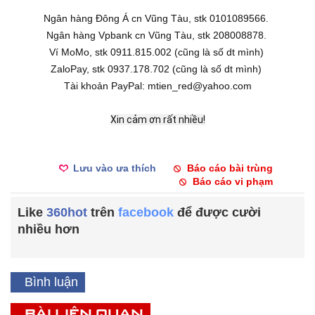
Ngân hàng Đông Á cn Vũng Tàu, stk 0101089566.
Ngân hàng Vpbank cn Vũng Tàu, stk 208008878.
Ví MoMo, stk 0911.815.002 (cũng là số dt mình)
ZaloPay, stk 0937.178.702 (cũng là số dt mình)
Tài khoản PayPal: mtien_red@yahoo.com
Xin cảm ơn rất nhiều!
Lưu vào ưa thích
Báo cáo bài trùng
Báo cáo vi phạm
Like
360hot
trên
facebook
để được cười
nhiều hơn
Bình luận
BÀI LIÊN QUAN