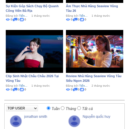
Sự Kiện Góp Sách Chạy Bộ Quanh
Ẩm Thực Nhà Hàng Seaview Vũng
Công Viên Bà Rịa
Tàu 26
Đăng bởi
Tiến...
1 tháng trước
Đăng bởi
Tiến...
1 tháng trước
0
0
0
0
0
0
Clip Sinh Nhật Châu Châu 2026 Tại
Review Nhà Hàng Seaview Vũng Tàu
Vũng Tàu
Siêu Ngon 2026
Đăng bởi
Tiến...
1 tháng trước
Đăng bởi
Tiến...
2 tháng trước
0
0
0
0
0
0
Tuần
Tháng
Tất cả
jonathan smith
Nguyễn quốc huy