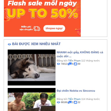
BÀI ĐƯỢC XEM NHIỀU NHẤT
NHANH một giây, KHÔNG ĐÁNG cả
cuộc đời ...
Đăng bởi
Tiến Phạm
112 tháng trước
74012
6
69
Đại chiến Nobita vs Sinconcu
Đăng bởi
Tiến Phạm
114 tháng trước
68166
2
32