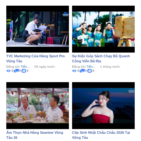
TVC Marketing Cửa Hàng Sport Pro
Sự Kiện Góp Sách Chạy Bộ Quanh
Vũng Tàu
Công Viên Bà Rịa
Đăng bởi
Tiến...
28 ngày trước
Đăng bởi
Tiến...
1 tháng trước
0
0
0
0
0
0
Ẩm Thực Nhà Hàng Seaview Vũng
Clip Sinh Nhật Châu Châu 2026 Tại
Tàu 26
Vũng Tàu