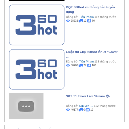
BQT 360hot.vn thông báo tuyển
dụng
Đăng bởi
Tiến Phạm
116 tháng trước
58632
12
76
Cuộc thi Clip 360hot lần 2: "Cover
...
Đăng bởi
Tiến Phạm
113 tháng trước
48988
27
104
SKT T1 Faker Live Stream 😍- ...
Đăng bởi
Nguyen ...
112 tháng trước
46177
0
12