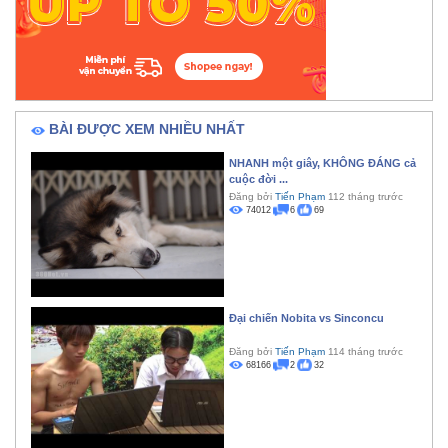
BÀI ĐƯỢC XEM NHIỀU NHẤT
NHANH một giây, KHÔNG ĐÁNG cả
cuộc đời ...
Đăng bởi
Tiến Phạm
112 tháng trước
74012
6
69
Đại chiến Nobita vs Sinconcu
Đăng bởi
Tiến Phạm
114 tháng trước
68166
2
32