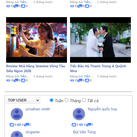
Đăng bởi
Tiến...
1 tháng trước
Đăng bởi
Tiến...
1 tháng trước
0
0
0
0
0
0
Review Nhà Hàng Seaview Vũng Tàu
Tiệc Báo Hỷ Thanh Trọng & Quỳnh
Siêu Ngon 2026
Như
Đăng bởi
Tiến...
1 tháng trước
Đăng bởi
Tiến...
2 tháng trước
0
0
0
0
0
0
Tuần
Tháng
Tất cả
jonathan smith
Nguyễn quốc huy
0
0
0
0
0
0
vicgame
Bùi Văn Tùng