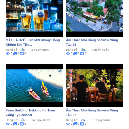
MÁT LÀ DZÔ - Bia MIN Khuấy Động
Ẩm Thực Nhà Hàng Seaview Vũng
Không Khí Tiệc...
Tàu 28
Đăng bởi
Tiến...
2 ngày trước
Đăng bởi
Tiến...
9 ngày trước
0
0
0
0
0
0
Team Building Trekking Hồ Tràm
Ẩm Thực Nhà Hàng Seaview Vũng
Công Ty Leafseal
Tàu 27
Đăng bởi
Tiến...
14 ngày trước
Đăng bởi
Tiến...
21 ngày trước
0
0
0
0
0
0