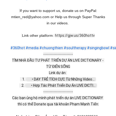
If you want to support us, donate us on PayPal:
mtien_red@yahoo.com or Help us through Super Thanks
in our videos.
Link other platform:
https://gjw.us/360hottv
#360hot
#media
#chuongthien
#soultherapy
#singingbowl
#si
-----------------------
TÌM NHÀ ĐẦU TƯ PHÁT TRIỂN DỰ ÁN LIVE DICTIONARY - 
TỪ ĐIỂN SỐNG
Link dự án: 
   1. 
 • DẠY TRẺ TÍCH CỰC Từ Những Video...  
   2. 
 • Hợp Tác Phát Triển Dự Án LIVE DICTI...  
-----------------------
Các bạn ủng hộ mình phát triển dự án LIVE DICTIONARY 
thì có thể Donate qua tài khoản Phạm Mạnh Tiến: