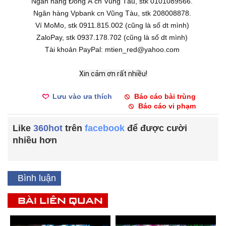
Ngân hàng Đông Á cn Vũng Tàu, stk 0101089566.
Ngân hàng Vpbank cn Vũng Tàu, stk 208008878.
Ví MoMo, stk 0911.815.002 (cũng là số dt mình)
ZaloPay, stk 0937.178.702 (cũng là số dt mình)
Tài khoản PayPal: mtien_red@yahoo.com
Xin cảm ơn rất nhiều!
Lưu vào ưa thích
Báo cáo bài trùng
Báo cáo vi phạm
Like
360hot
trên
facebook
để được cười
nhiều hơn
Bình luận
BÀI LIÊN QUAN