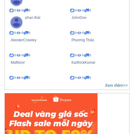
0
0
0
0
0
0
phan thái
JohnDoe
0
0
0
0
0
0
AleisterCrowley
Phương Thảo
0
0
0
0
0
0
MatNoor
KarthickKumar
0
0
0
0
0
0
Xem thêm>>