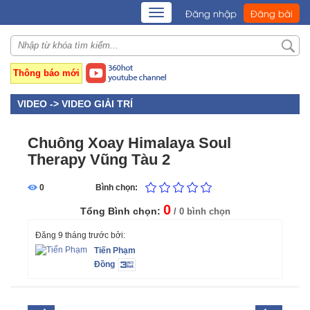
TOGGLE
Đăng nhập
Đăng bài
NAVIGATION
Thông báo mới
VIDEO ->
VIDEO GIẢI TRÍ
Chuông Xoay Himalaya Soul
Therapy Vũng Tàu 2
0
Bình chọn:
0
Tổng Bình chọn:
/ 0 bình chọn
Đăng 9 tháng trước bởi:
Tiến Phạm
Đồng