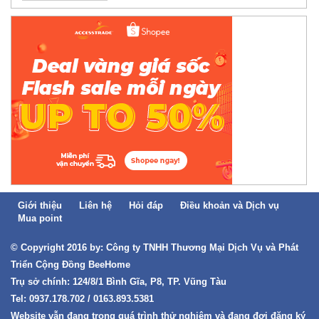
Giới thiệu
Liên hệ
Hỏi đáp
Điều khoản và Dịch vụ
Mua point
© Copyright 2016 by: Công ty TNHH Thương Mại Dịch Vụ và Phát
Triển Cộng Đồng BeeHome
Trụ sở chính: 124/8/1 Bình Gĩa, P8, TP. Vũng Tàu
Tel: 0937.178.702 / 0163.893.5381
Website vẫn đang trong quá trình thử nghiệm và đang đợi đăng ký