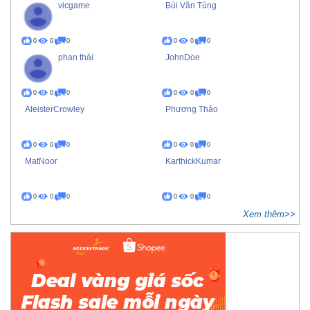
vicgame
Bùi Văn Tùng
0
0
0
0
0
0
phan thái
JohnDoe
0
0
0
0
0
0
AleisterCrowley
Phương Thảo
0
0
0
0
0
0
MatNoor
KarthickKumar
0
0
0
0
0
0
Xem thêm>>