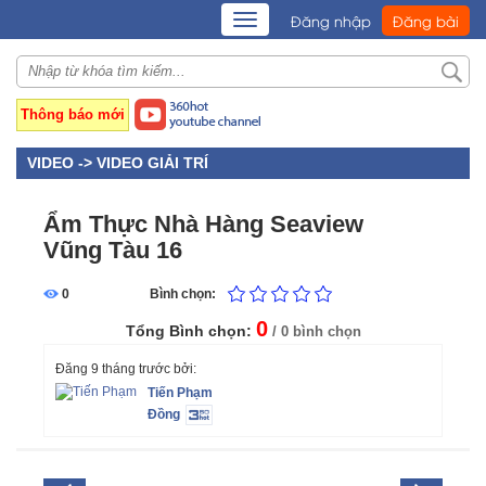
TOGGLE
Đăng nhập
Đăng bài
NAVIGATION
Thông báo mới
VIDEO ->
VIDEO GIẢI TRÍ
Ẩm Thực Nhà Hàng Seaview
Vũng Tàu 16
0
Bình chọn:
0
Tổng Bình chọn:
/ 0 bình chọn
Đăng 9 tháng trước bởi:
Tiến Phạm
Đồng