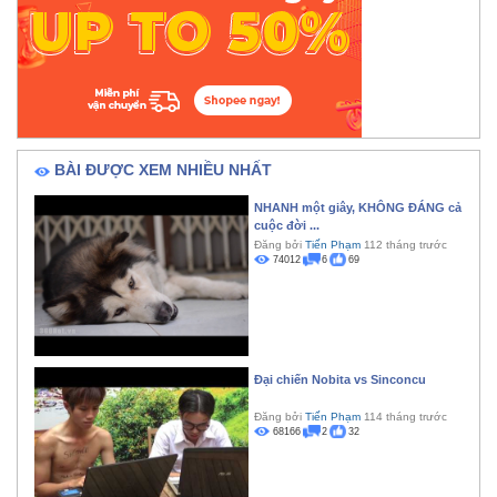
BÀI ĐƯỢC XEM NHIỀU NHẤT
NHANH một giây, KHÔNG ĐÁNG cả
cuộc đời ...
Đăng bởi
Tiến Phạm
112 tháng trước
74012
6
69
Đại chiến Nobita vs Sinconcu
Đăng bởi
Tiến Phạm
114 tháng trước
68166
2
32