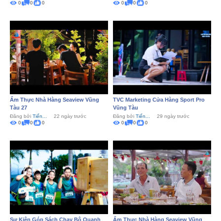
0
0
0
0
0
0
Ẩm Thực Nhà Hàng Seaview Vũng
TVC Marketing Cửa Hàng Sport Pro
Tàu 27
Vũng Tàu
Đăng bởi
Tiến...
22 ngày trước
Đăng bởi
Tiến...
29 ngày trước
0
0
0
0
0
0
Sự Kiện Góp Sách Chạy Bộ Quanh
Ẩm Thực Nhà Hàng Seaview Vũng