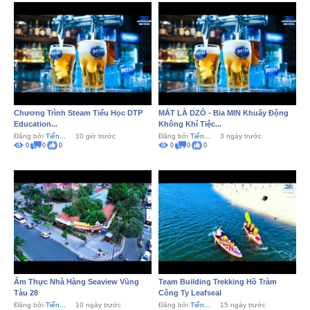
Chương Trình Steam Tiểu Học DTP
MÁT LÀ DZÔ - Bia MIN Khuấy Động
Education...
Không Khí Tiệc...
Đăng bởi
Tiến...
10 giờ trước
Đăng bởi
Tiến...
3 ngày trước
0
0
0
0
0
0
Ẩm Thực Nhà Hàng Seaview Vũng
Team Building Trekking Hồ Tràm
Tàu 28
Công Ty Leafseal
Đăng bởi
Tiến...
10 ngày trước
Đăng bởi
Tiến...
15 ngày trước