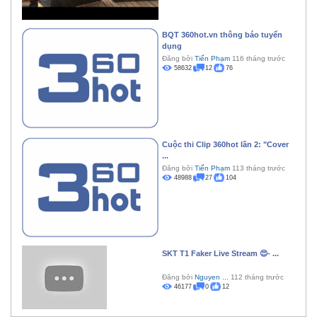
BQT 360hot.vn thông báo tuyển
dụng
Đăng bởi
Tiến Phạm
116 tháng trước
58632
12
76
Cuộc thi Clip 360hot lần 2: "Cover
...
Đăng bởi
Tiến Phạm
113 tháng trước
48988
27
104
SKT T1 Faker Live Stream 😍- ...
Đăng bởi
Nguyen ...
112 tháng trước
46177
0
12