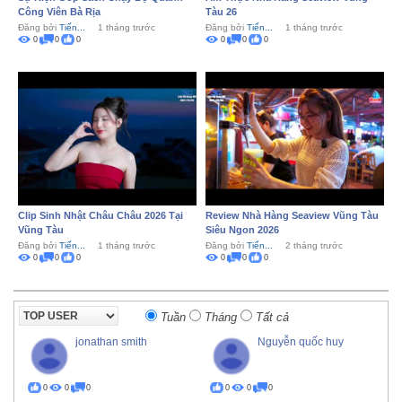
Công Viên Bà Rịa
Tàu 26
Đăng bởi
Tiến...
1 tháng trước
Đăng bởi
Tiến...
1 tháng trước
0
0
0
0
0
0
Clip Sinh Nhật Châu Châu 2026 Tại
Review Nhà Hàng Seaview Vũng Tàu
Vũng Tàu
Siêu Ngon 2026
Đăng bởi
Tiến...
1 tháng trước
Đăng bởi
Tiến...
2 tháng trước
0
0
0
0
0
0
Tuần
Tháng
Tất cả
jonathan smith
Nguyễn quốc huy
0
0
0
0
0
0