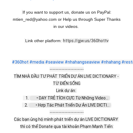
If you want to support us, donate us on PayPal:
mtien_red@yahoo.com or Help us through Super Thanks
in our videos.
Link other platform:
https://gjw.us/360hottv
#360hot
#media
#seaview
#nhahangseaview
#nhahang
#rest
-----------------------
TÌM NHÀ ĐẦU TƯ PHÁT TRIỂN DỰ ÁN LIVE DICTIONARY - 
TỪ ĐIỂN SỐNG
Link dự án: 
   1. 
 • DẠY TRẺ TÍCH CỰC Từ Những Video...  
   2. 
 • Hợp Tác Phát Triển Dự Án LIVE DICTI...  
-----------------------
Các bạn ủng hộ mình phát triển dự án LIVE DICTIONARY 
thì có thể Donate qua tài khoản Phạm Mạnh Tiến: