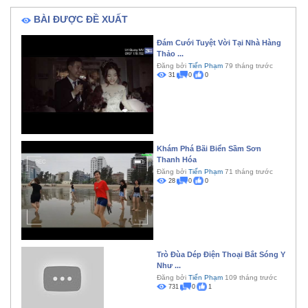
BÀI ĐƯỢC ĐỀ XUẤT
Đám Cưới Tuyệt Vời Tại Nhà Hàng
Thảo ...
Đăng bởi
Tiến Phạm
79 tháng trước
31
0
0
Khám Phá Bãi Biển Sầm Sơn
Thanh Hóa
Đăng bởi
Tiến Phạm
71 tháng trước
28
0
0
Trò Đùa Dép Điện Thoại Bắt Sóng Y
Như ...
Đăng bởi
Tiến Phạm
109 tháng trước
731
0
1