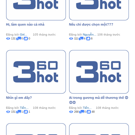
Hi, làm quen nào cả nhà
Nếu chỉ được chọn một???
Đăng bởi
Girl...
105 tháng trước
Đăng bởi
Nguyễn...
106 tháng trước
131
0
0
111
4
6
Nhìn gì em đấy?
Ai trong gương mà dễ thương thế 😍
😍😍
Đăng bởi
Tiến...
108 tháng trước
Đăng bởi
Tiến...
108 tháng trước
151
1
1
268
0
48