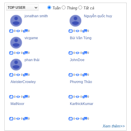
Tuần
Tháng
Tất cả
jonathan smith
Nguyễn quốc huy
0
0
0
0
0
0
vicgame
Bùi Văn Tùng
0
0
0
0
0
0
phan thái
JohnDoe
0
0
0
0
0
0
AleisterCrowley
Phương Thảo
0
0
0
0
0
0
MatNoor
KarthickKumar
0
0
0
0
0
0
Xem thêm>>