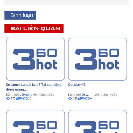
Bình luận
BÀI LIÊN QUAN
Streamer Lai Lai là ai? Tại sao cộng
Cosplay-#1
đồng mạng...
Đăng bởi
LêHoàng
96 tháng trước
Đăng bởi
Girl...
105 tháng trước
272
6
15
130
0
0