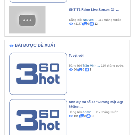
SKT T1 Faker Live Stream 😍- ...
Đăng bởi
Nguyen ...
112 tháng trước
46177
0
12
BÀI ĐƯỢC ĐỀ XUẤT
Tuyệt vời
Đăng bởi
Trần Minh ...
110 tháng trước
90
0
1
Ảnh dự thi số 47 "Gương mặt đẹp
360hot ...
Đăng bởi
Admin
117 tháng trước
166
0
18