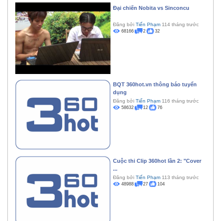
Đại chiến Nobita vs Sinconcu
Đăng bởi
Tiến Phạm
114 tháng trước
68166
2
32
BQT 360hot.vn thông báo tuyển
dụng
Đăng bởi
Tiến Phạm
116 tháng trước
58632
12
76
Cuộc thi Clip 360hot lần 2: "Cover
...
Đăng bởi
Tiến Phạm
113 tháng trước
48988
27
104