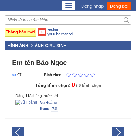
TOGGLE
Đăng nhập
Đăng bài
NAVIGATION
Thông báo mới
HÌNH ẢNH ->
ẢNH GIRL XINH
Em tên Bảo Ngọc
97
Bình chọn:
0
Tổng Bình chọn:
/ 0 bình chọn
Đăng 118 tháng trước bởi:
Vũ Hoàng
Đồng