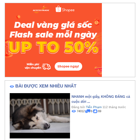
BÀI ĐƯỢC XEM NHIỀU NHẤT
NHANH một giây, KHÔNG ĐÁNG cả
cuộc đời ...
Đăng bởi
Tiến Phạm
112 tháng trước
74012
6
69