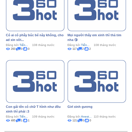
Có ai có phây búc bé này không, cho
Mọi người thấy em xinh thì thả tim
ad xin với...
nha 😘
Đăng bởi
Tiến...
108 tháng trước
Đăng bởi
Tiến...
108 tháng trước
293
0
0
117
2
2
Con gái tên có chữ T hình như đều
Girl xinh gương
xinh thì phải :3
Đăng bởi
Tiến...
109 tháng trước
Đăng bởi
Anest...
110 tháng trước
495
1
1
121
0
0