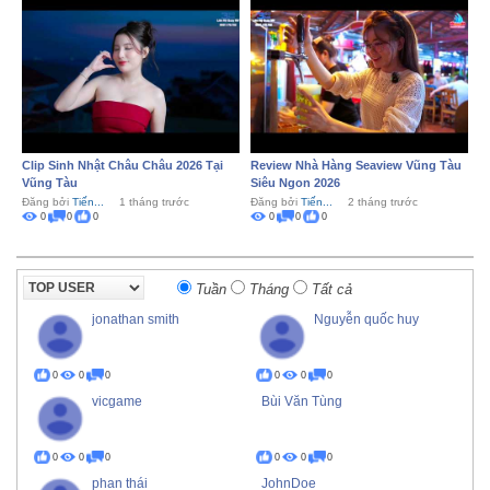
Clip Sinh Nhật Châu Châu 2026 Tại
Review Nhà Hàng Seaview Vũng Tàu
Vũng Tàu
Siêu Ngon 2026
Đăng bởi
Tiến...
1 tháng trước
Đăng bởi
Tiến...
2 tháng trước
0
0
0
0
0
0
Tuần
Tháng
Tất cả
jonathan smith
Nguyễn quốc huy
0
0
0
0
0
0
vicgame
Bùi Văn Tùng
0
0
0
0
0
0
phan thái
JohnDoe