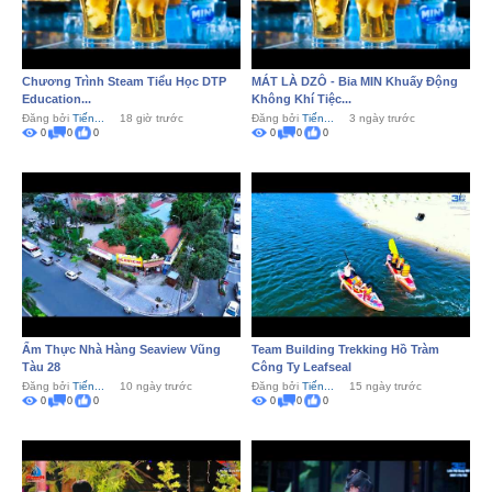
Chương Trình Steam Tiểu Học DTP
MÁT LÀ DZÔ - Bia MIN Khuấy Động
Education...
Không Khí Tiệc...
Đăng bởi
Tiến...
18 giờ trước
Đăng bởi
Tiến...
3 ngày trước
0
0
0
0
0
0
Ẩm Thực Nhà Hàng Seaview Vũng
Team Building Trekking Hồ Tràm
Tàu 28
Công Ty Leafseal
Đăng bởi
Tiến...
10 ngày trước
Đăng bởi
Tiến...
15 ngày trước
0
0
0
0
0
0