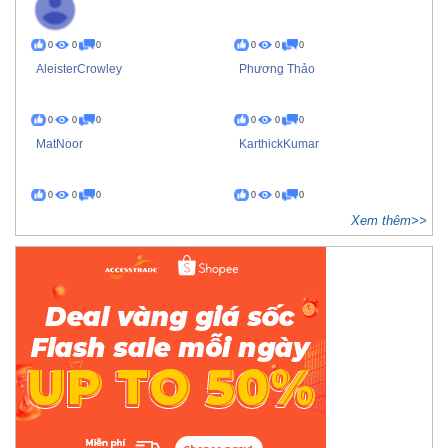
0
0
0
0
0
0
AleisterCrowley
Phương Thảo
0
0
0
0
0
0
MatNoor
KarthickKumar
0
0
0
0
0
0
Xem thêm>>