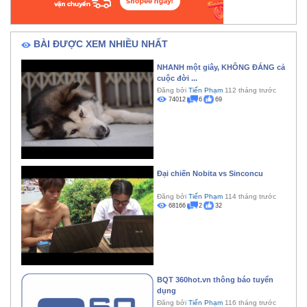
BÀI ĐƯỢC XEM NHIỀU NHẤT
NHANH một giây, KHÔNG ĐÁNG cả
cuộc đời ...
Đăng bởi
Tiến Phạm
112 tháng trước
74012
6
69
Đại chiến Nobita vs Sinconcu
Đăng bởi
Tiến Phạm
114 tháng trước
68166
2
32
BQT 360hot.vn thông báo tuyển
dụng
Đăng bởi
Tiến Phạm
116 tháng trước