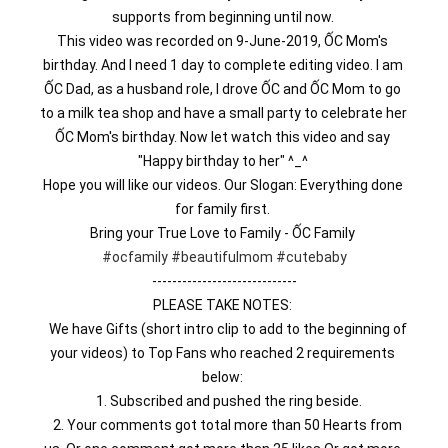
supports from beginning until now. 
This video was recorded on 9-June-2019, ỐC Mom's 
birthday. And I need 1 day to complete editing video. I am 
ỐC Dad, as a husband role, I drove ỐC and ỐC Mom to go 
to a milk tea shop and have a small party to celebrate her 
ỐC Mom's birthday. Now let watch this video and say 
"Happy birthday to her" ^_^ 
Hope you will like our videos. Our Slogan: Everything done 
for family first. 
Bring your True Love to Family - ỐC Family 
#ocfamily
#beautifulmom
#cutebaby
-----------------------------
PLEASE TAKE NOTES: 
   We have Gifts (short intro clip to add to the beginning of 
your videos) to Top Fans who reached 2 requirements 
below: 
   1. Subscribed and pushed the ring beside.
   2. Your comments got total more than 50 Hearts from 