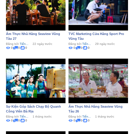
Ẩm Thực Nhà Hàng Seaview Vũng
TVC Marketing Cửa Hàng Sport Pro
Tàu 27
Vũng Tàu
Đăng bởi
Tiến...
22 ngày trước
Đăng bởi
Tiến...
29 ngày trước
0
0
0
0
0
0
Sự Kiện Góp Sách Chạy Bộ Quanh
Ẩm Thực Nhà Hàng Seaview Vũng
Công Viên Bà Rịa
Tàu 26
Đăng bởi
Tiến...
1 tháng trước
Đăng bởi
Tiến...
1 tháng trước
0
0
0
0
0
0