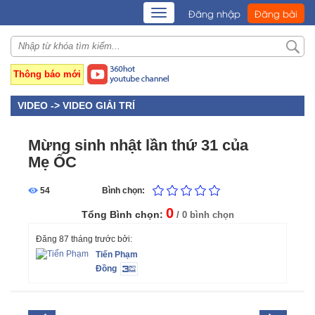
TOGGLE
Đăng nhập
Đăng bài
NAVIGATION
Thông báo mới
VIDEO ->
VIDEO GIẢI TRÍ
Mừng sinh nhật lần thứ 31 của
Mẹ ỐC
54
Bình chọn:
0
Tổng Bình chọn:
/ 0 bình chọn
Đăng 87 tháng trước bởi:
Tiến Phạm
Đồng