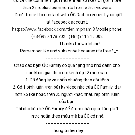
us. Or one comment got more than 25 likes Or got more 
than 25 replied comments from other viewers. 
   Don't forget to contact with ỐC Dad to request your gift 
at facebook account: 
https://www.facebook.com/tien.m.pham.3
 Mobile phone: 
(+84)937.178.702 - (+84)911.815.002 
                           Thanks for watching!
   Remember like and subscribe because it's free ^_^
-----------------------------
Chào các bạn! ỐC Family có quà tặng nho nhỏ dành cho 
các khán giả  theo dõi kênh đạt 2 mục sau: 
1. Đã đăng ký và nhấn chuông theo dõi kênh.
2. Có 1 bình luận trên bất kỳ video nào của ỐC Family  đạt 
hơn 25 like hoặc trên 25 người khác nhau rep bình  luận 
của bạn. 
Thì nhớ liên hệ ỐC Family để được nhận quà  tặng là 1 
intro ngắn theo mẫu mà ba ỐC có nhé.
-----------------------------
Thông tin liên hệ: 