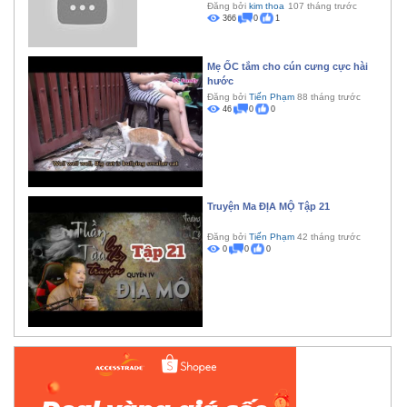
Đăng bởi
kim thoa
107 tháng trước
366
0
1
Mẹ ỐC tắm cho cún cưng cực hài
hước
Đăng bởi
Tiến Phạm
88 tháng trước
46
0
0
Truyện Ma ĐỊA MỘ Tập 21
Đăng bởi
Tiến Phạm
42 tháng trước
0
0
0