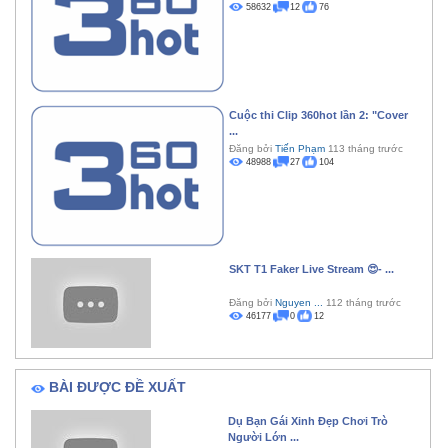
58632
12
76
Cuộc thi Clip 360hot lần 2: "Cover
...
Đăng bởi
Tiến Phạm
113 tháng trước
48988
27
104
SKT T1 Faker Live Stream 😍- ...
Đăng bởi
Nguyen ...
112 tháng trước
46177
0
12
BÀI ĐƯỢC ĐỀ XUẤT
Dụ Bạn Gái Xinh Đẹp Chơi Trò
Người Lớn ...