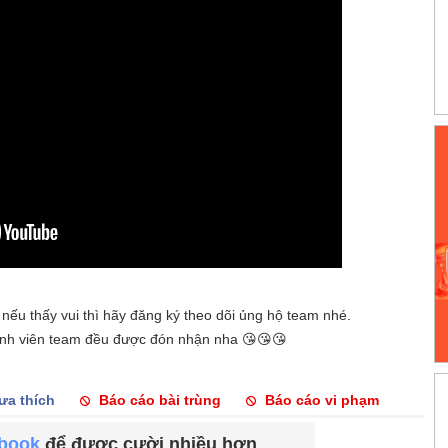
nếu thấy vui thì hãy đăng ký theo dõi ủng hộ team nhé.
ành viên team đều được đón nhận nha 😘😘😘
ưa thích
Báo cáo bài trùng
Báo cáo vi phạm
ebook
để được cười nhiều hơn