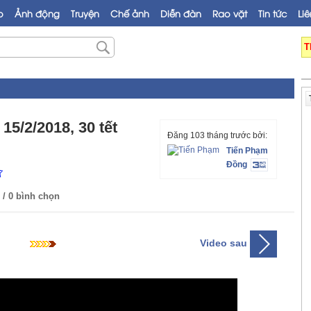
o
Ảnh động
Truyện
Chế ảnh
Diễn đàn
Rao vặt
Tin tức
Liê
T
15/2/2018, 30 tết
Đăng 103 tháng trước bởi:
Tiến Phạm
Đồng
/ 0 bình chọn
Video sau