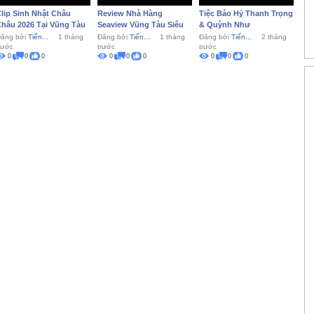
lip Sinh Nhật Châu
Review Nhà Hàng
Tiệc Báo Hỷ Thanh Trọng
hâu 2026 Tại Vũng Tàu
Seaview Vũng Tàu Siêu
& Quỳnh Như
Ngon 2026
ăng bởi
Tiến...
1 tháng
Đăng bởi
Tiến...
1 tháng
Đăng bởi
Tiến...
2 tháng
rước
trước
trước
0
0
0
0
0
0
0
0
0