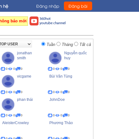
n hệ
Đăng nhập
Đăng bài
hông báo mới
Tuần
Tháng
Tất cả
jonathan
Nguyễn quốc
smith
huy
0
0
0
0
0
0
vicgame
Bùi Văn Tùng
0
0
0
0
0
0
phan thái
JohnDoe
0
0
0
0
0
0
AleisterCrowley
Phương Thảo
0
0
0
0
0
0