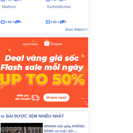
MatNoor
KarthickKumar
0
0
0
0
0
0
Xem thêm>>
BÀI ĐƯỢC XEM NHIỀU NHẤT
NHANH một giây, KHÔNG
ĐÁNG cả cuộc đời ...