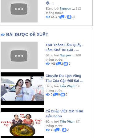
😍- ...
Đăng bởi
Nguyen ...
112
tháng trước
46177
0
12
BÀI ĐƯỢC ĐỀ XUẤT
Thử Thách Cấm Quẩy -
Làm Khó Tui Gòi - ...
Đăng bởi
Nguyen ...
108
tháng trước
406
2
0
Chuyến Du Lịch Vũng
Tàu Của Cặp Đôi Sài ...
Đăng bởi
Tiến Phạm
14
tháng trước
0
0
0
Cá Chép VIỆT OM THÁI
siêu ngon
Đăng bởi
Tiến Phạm
87
tháng trước
41
0
2