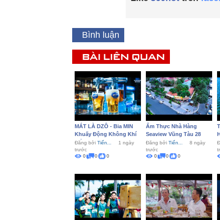
Bình luận
BÀI LIÊN QUAN
MÁT LÀ DZÔ - Bia MIN
Ẩm Thực Nhà Hàng
T
Khuấy Động Không Khí
Seaview Vũng Tàu 28
Tiệc...
L
Đăng bởi
Tiến...
1 ngày
Đăng bởi
Tiến...
8 ngày
Đ
trước
trước
t
0
0
0
0
0
0