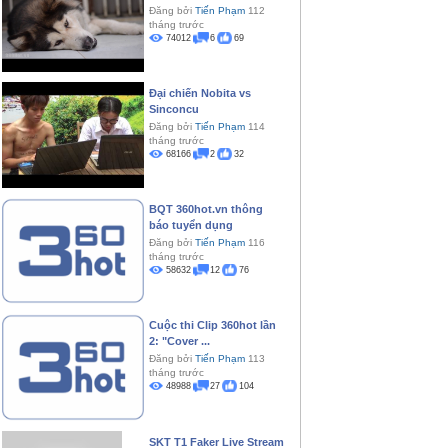
Đăng bởi
Tiến Phạm
112
tháng trước
74012
6
69
Đại chiến Nobita vs
Sinconcu
Đăng bởi
Tiến Phạm
114
tháng trước
68166
2
32
BQT 360hot.vn thông
báo tuyển dụng
Đăng bởi
Tiến Phạm
116
tháng trước
58632
12
76
Cuộc thi Clip 360hot lần
2: "Cover ...
Đăng bởi
Tiến Phạm
113
tháng trước
48988
27
104
SKT T1 Faker Live Stream