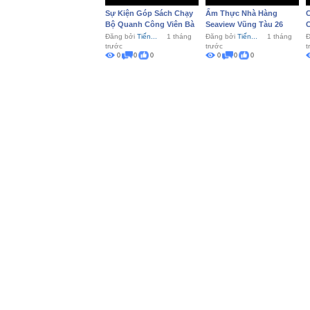
Sự Kiện Góp Sách Chạy
Ẩm Thực Nhà Hàng
C
Bộ Quanh Công Viên Bà
Seaview Vũng Tàu 26
C
Rịa
Đăng bởi
Tiến...
1 tháng
Đăng bởi
Tiến...
1 tháng
Đ
trước
trước
t
0
0
0
0
0
0