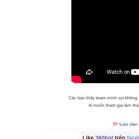
Các bạn thấy team mình vui không, 
Ai muốn tham gia làm th
Lưu vào 
Like
360hot
trên
fac