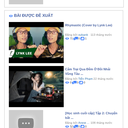
BÀI ĐƯỢC ĐỀ XUẤT
Rhymastic (Cover by Lynk Lee)
Đăng bởi
xubank
113 tháng trước
71
0
1
Cắm Trại Qua Đêm Ở Đồi Nhái
Vũng Tàu ...
Đăng bởi
Tiến Phạm
22 tháng trước
0
0
0
[Học sinh cuối cấp] Tập 2: Chuyện
bắt ...
Đăng bởi
Anest ...
106 tháng trước
52
0
0