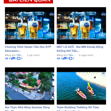
Chương Trình Steam Tiểu Học DTP
MÁT LÀ DZÔ - Bia MIN Khuấy Động
Education...
Không Khí Tiệc...
Đăng bởi
Tiến...
2 giờ trước
Đăng bởi
Tiến...
3 ngày trước
0
0
0
0
0
0
Ẩm Thực Nhà Hàng Seaview Vũng
Team Building Trekking Hồ Tràm