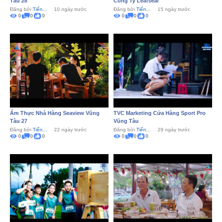
Tàu 28
Công Ty Leafseal
Đăng bởi
Tiến...
10 ngày trước
Đăng bởi
Tiến...
15 ngày trước
0
0
0
0
0
0
Ẩm Thực Nhà Hàng Seaview Vũng
TVC Marketing Cửa Hàng Sport Pro
Tàu 27
Vũng Tàu
Đăng bởi
Tiến...
22 ngày trước
Đăng bởi
Tiến...
29 ngày trước
0
0
0
0
0
0