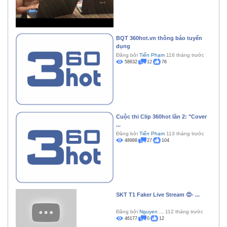
BQT 360hot.vn thông báo tuyển
dụng
Đăng bởi
Tiến Phạm
116 tháng trước
58632
12
76
Cuộc thi Clip 360hot lần 2: "Cover
...
Đăng bởi
Tiến Phạm
113 tháng trước
48988
27
104
SKT T1 Faker Live Stream 😍- ...
Đăng bởi
Nguyen ...
112 tháng trước
46177
0
12