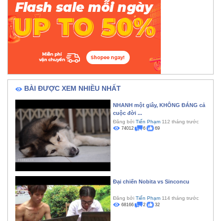
BÀI ĐƯỢC XEM NHIỀU NHẤT
NHANH một giây, KHÔNG ĐÁNG cả
cuộc đời ...
Đăng bởi
Tiến Phạm
112 tháng trước
74012
6
69
Đại chiến Nobita vs Sinconcu
Đăng bởi
Tiến Phạm
114 tháng trước
68166
2
32