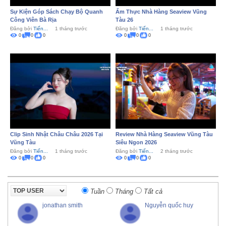
Sự Kiện Góp Sách Chạy Bộ Quanh
Ẩm Thực Nhà Hàng Seaview Vũng
Công Viên Bà Rịa
Tàu 26
Đăng bởi
Tiến...
1 tháng trước
Đăng bởi
Tiến...
1 tháng trước
0
0
0
0
0
0
Clip Sinh Nhật Châu Châu 2026 Tại
Review Nhà Hàng Seaview Vũng Tàu
Vũng Tàu
Siêu Ngon 2026
Đăng bởi
Tiến...
1 tháng trước
Đăng bởi
Tiến...
2 tháng trước
0
0
0
0
0
0
Tuần
Tháng
Tất cả
jonathan smith
Nguyễn quốc huy