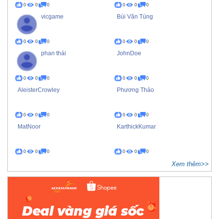
0
0
0
0
0
0
vicgame
Bùi Văn Tùng
0
0
0
0
0
0
phan thái
JohnDoe
0
0
0
0
0
0
AleisterCrowley
Phương Thảo
0
0
0
0
0
0
MatNoor
KarthickKumar
0
0
0
0
0
0
Xem thêm>>