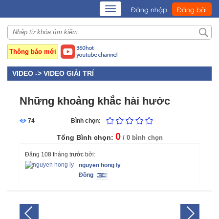
TOGGLE
Đăng nhập
Đăng bài
NAVIGATION
Thông báo mới
VIDEO ->
VIDEO GIẢI TRÍ
Những khoảng khắc hài hước
74
Bình chọn:
0
Tổng Bình chọn:
/ 0 bình chọn
Đăng 108 tháng trước bởi:
nguyen hong ly
Đồng