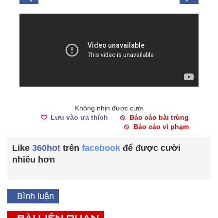
Không nhịn được cười
Lưu vào ưa thích
Báo cáo bài trùng
Báo cáo vi phạm
Like
360hot
trên
facebook
để được cười
nhiều hơn
Bình luận
BÀI LIÊN QUAN