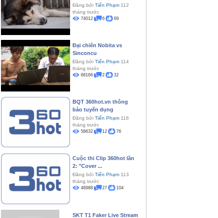
Đăng bởi
Tiến Phạm
112
tháng trước
74012
6
69
Đại chiến Nobita vs
Sinconcu
Đăng bởi
Tiến Phạm
114
tháng trước
68166
2
32
BQT 360hot.vn thông
báo tuyển dụng
Đăng bởi
Tiến Phạm
116
tháng trước
58632
12
76
Cuộc thi Clip 360hot lần
2: "Cover ...
Đăng bởi
Tiến Phạm
113
tháng trước
48988
27
104
SKT T1 Faker Live Stream