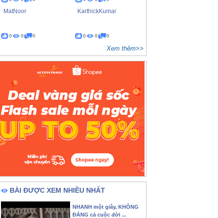
MatNoor
KarthickKumar
0
0
0
0
0
0
Xem thêm>>
BÀI ĐƯỢC XEM NHIỀU NHẤT
NHANH một giây, KHÔNG
ĐÁNG cả cuộc đời ...