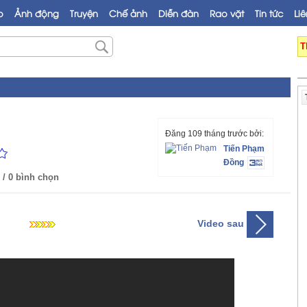
o
Ảnh động
Truyện
Chế ảnh
Diễn đàn
Rao vặt
Tin tức
Liê
T
Đăng 109 tháng trước bởi:
Tiến Phạm
Đồng
/ 0 bình chọn
Video sau