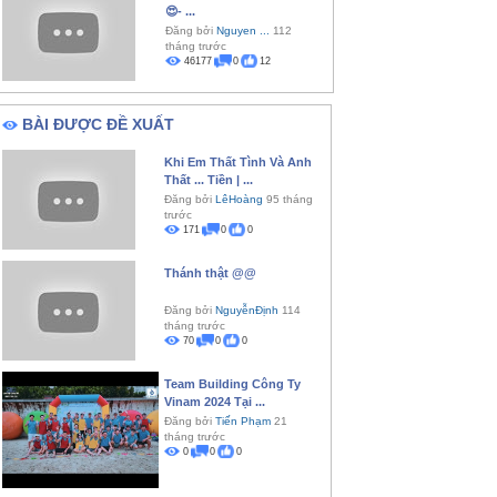
😍- ...
Đăng bởi
Nguyen ...
112
tháng trước
46177
0
12
BÀI ĐƯỢC ĐỀ XUẤT
Khi Em Thất Tình Và Anh
Thất ... Tiền | ...
Đăng bởi
LêHoàng
95 tháng
trước
171
0
0
Thánh thật @@
Đăng bởi
NguyễnĐịnh
114
tháng trước
70
0
0
Team Building Công Ty
Vinam 2024 Tại ...
Đăng bởi
Tiến Phạm
21
tháng trước
0
0
0