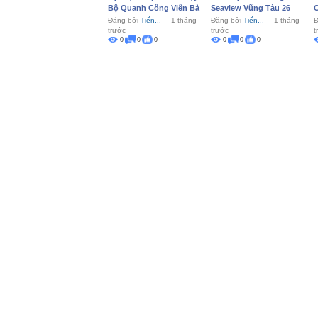
Bộ Quanh Công Viên Bà
Seaview Vũng Tàu 26
C
Rịa
Đăng bởi
Tiến...
1 tháng
Đăng bởi
Tiến...
1 tháng
Đ
trước
trước
t
0
0
0
0
0
0