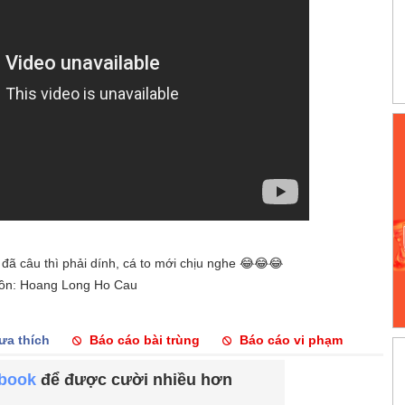
i đã câu thì phải dính, cá to mới chịu nghe 😂😂😂
ồn: Hoang Long Ho Cau
ưa thích
Báo cáo bài trùng
Báo cáo vi phạm
ebook
để được cười nhiều hơn