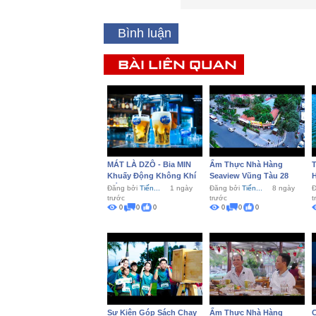
Bình luận
BÀI LIÊN QUAN
MÁT LÀ DZÔ - Bia MIN
Ẩm Thực Nhà Hàng
T
Khuấy Động Không Khí
Seaview Vũng Tàu 28
Tiệc...
L
Đăng bởi
Tiến...
1 ngày
Đăng bởi
Tiến...
8 ngày
Đ
trước
trước
t
0
0
0
0
0
0
Sự Kiện Góp Sách Chạy
Ẩm Thực Nhà Hàng
C