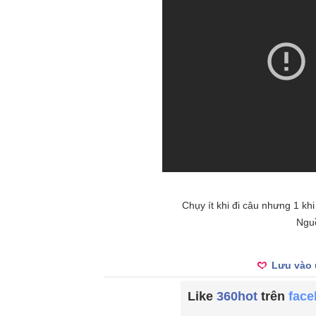
Chụy ít khi đi câu nhưng 1 kh
Ngu
Lưu vào 
Like
360hot
trên
fac