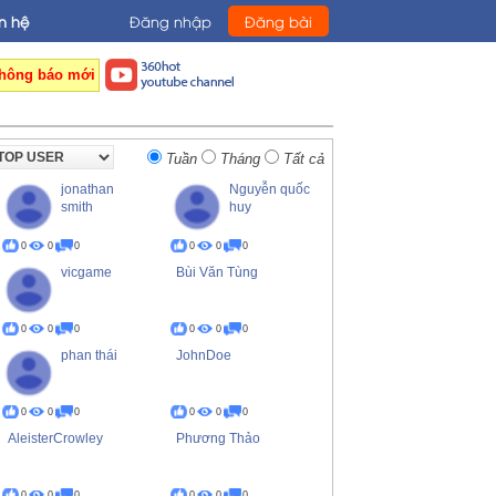
n hệ
Đăng nhập
Đăng bài
hông báo mới
Tuần
Tháng
Tất cả
jonathan
Nguyễn quốc
smith
huy
0
0
0
0
0
0
vicgame
Bùi Văn Tùng
0
0
0
0
0
0
phan thái
JohnDoe
0
0
0
0
0
0
AleisterCrowley
Phương Thảo
0
0
0
0
0
0