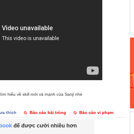
ìm hiểu về skill mới và mạnh của Sanji nhé
ưa thích
Báo cáo bài trùng
Báo cáo vi phạm
ebook
để được cười nhiều hơn