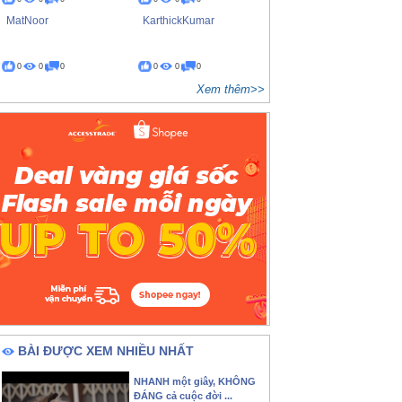
MatNoor
KarthickKumar
0
0
0
0
0
0
Xem thêm>>
BÀI ĐƯỢC XEM NHIỀU NHẤT
NHANH một giây, KHÔNG
ĐÁNG cả cuộc đời ...