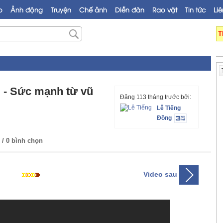
o
Ảnh động
Truyện
Chế ảnh
Diễn đàn
Rao vặt
Tin tức
Liê
T
 - Sức mạnh từ vũ
Đăng 113 tháng trước bởi:
Lê Tiếng
Đồng
/ 0 bình chọn
Video sau