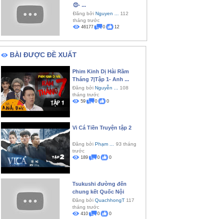
😍- ...
Đăng bởi
Nguyen ...
112
tháng trước
46177
0
12
BÀI ĐƯỢC ĐỀ XUẤT
Phim Kinh Dị Hài Rầm
Tháng 7|Tập 1- Anh ...
Đăng bởi
Nguyễn ...
108
tháng trước
59
0
0
Vi Cá Tiền Truyện tập 2
Đăng bởi
Phạm ...
93 tháng
trước
189
0
0
Tsukushi đường đến
chung kết Quốc Nội
Đăng bởi
QuachhongT
117
tháng trước
410
0
0