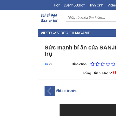
Hot
Event 360hot
Hình ảnh
Vide
VIDEO ->
VIDEO FILM/GAME
Sức mạnh bí ẩn của SANJI
trụ
79
Bình chọn:
0
Tổng Bình chọn:
Video trước