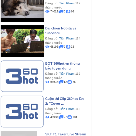
Đăng bởi
Tiến Phạm
112
tháng trước
74012
6
69
Đại chiến Nobita vs
Sinconcu
Đăng bởi
Tiến Phạm
114
tháng trước
68166
2
32
BQT 360hot.vn thông
báo tuyển dụng
Đăng bởi
Tiến Phạm
116
tháng trước
58632
12
76
Cuộc thi Clip 360hot lần
2: "Cover ...
Đăng bởi
Tiến Phạm
113
tháng trước
48988
27
104
SKT T1 Faker Live Stream