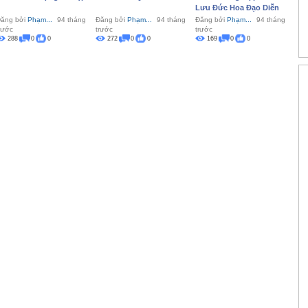
Lưu Đức Hoa Đạo Diễn
ăng bởi
Phạm...
94 tháng
Đăng bởi
Phạm...
94 tháng
Đăng bởi
Phạm...
94 tháng
rước
trước
trước
288
0
0
272
0
0
169
0
0