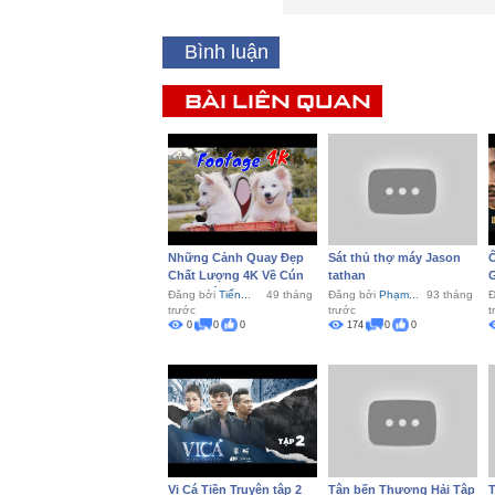
Bình luận
BÀI LIÊN QUAN
Những Cảnh Quay Đẹp
Sát thủ thợ máy Jason
Ô
Chất Lượng 4K Về Cún
tathan
G
Cưng Tập...
Đăng bởi
Tiến...
49 tháng
Đăng bởi
Phạm...
93 tháng
Đ
trước
trước
t
0
0
0
174
0
0
Vi Cá Tiền Truyện tập 2
Tân bến Thượng Hải Tập
T