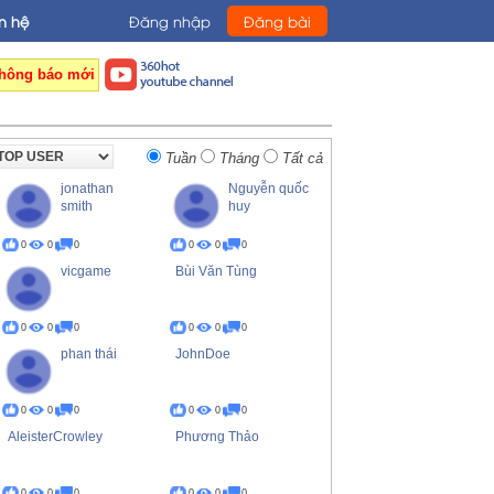
n hệ
Đăng nhập
Đăng bài
hông báo mới
Tuần
Tháng
Tất cả
jonathan
Nguyễn quốc
smith
huy
0
0
0
0
0
0
vicgame
Bùi Văn Tùng
0
0
0
0
0
0
phan thái
JohnDoe
0
0
0
0
0
0
AleisterCrowley
Phương Thảo
0
0
0
0
0
0