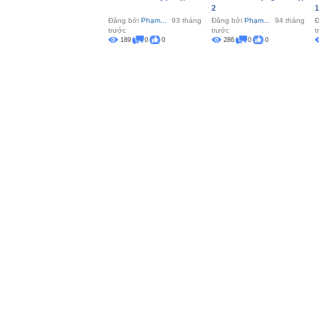
2
1
Đăng bởi
Phạm...
93 tháng
Đăng bởi
Phạm...
94 tháng
Đ
trước
trước
t
189
0
0
286
0
0