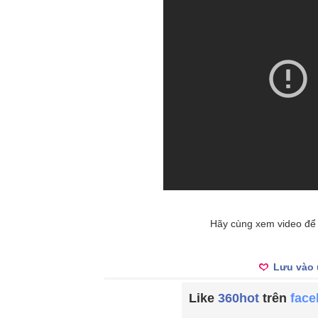
Hãy cùng xem video để t
Lưu vào 
Like
360hot
trên
fac