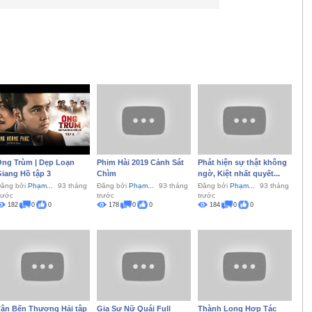
ng Trùm | Dẹp Loạn
Phim Hài 2019 Cảnh Sát
Phát hiện sự thật không
iang Hồ tập 3
Chìm
ngờ, Kiệt nhất quyết...
ăng bởi
Phạm...
93 tháng
Đăng bởi
Phạm...
93 tháng
Đăng bởi
Phạm...
93 tháng
rước
trước
trước
182
0
0
178
0
0
184
0
0
ân Bến Thượng Hải tập
Gia Sư Nữ Quái Full
Thành Long Hợp Tác