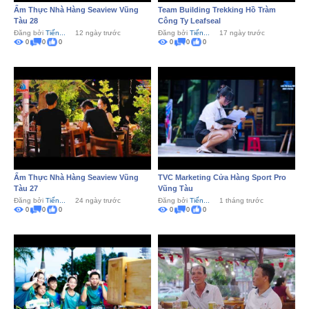
Ẩm Thực Nhà Hàng Seaview Vũng
Team Building Trekking Hồ Tràm
Tàu 28
Công Ty Leafseal
Đăng bởi
Tiến...
12 ngày trước
Đăng bởi
Tiến...
17 ngày trước
0
0
0
0
0
0
Ẩm Thực Nhà Hàng Seaview Vũng
TVC Marketing Cửa Hàng Sport Pro
Tàu 27
Vũng Tàu
Đăng bởi
Tiến...
24 ngày trước
Đăng bởi
Tiến...
1 tháng trước
0
0
0
0
0
0