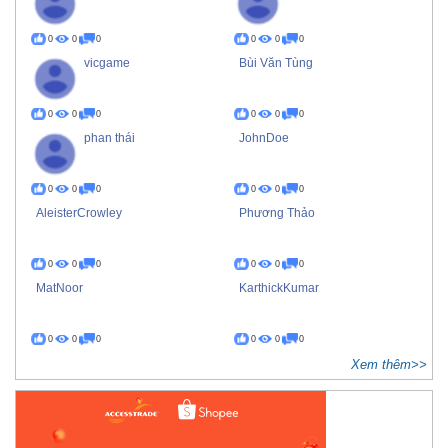
0
0
0
0
0
0
vicgame
Bùi Văn Tùng
0
0
0
0
0
0
phan thái
JohnDoe
0
0
0
0
0
0
AleisterCrowley
Phương Thảo
0
0
0
0
0
0
MatNoor
KarthickKumar
0
0
0
0
0
0
Xem thêm>>