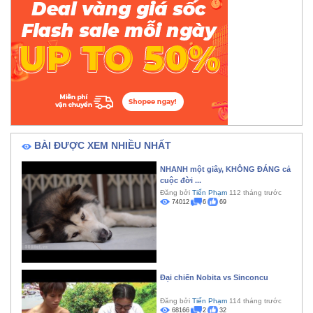
BÀI ĐƯỢC XEM NHIỀU NHẤT
NHANH một giây, KHÔNG ĐÁNG cả
cuộc đời ...
Đăng bởi
Tiến Phạm
112 tháng trước
74012
6
69
Đại chiến Nobita vs Sinconcu
Đăng bởi
Tiến Phạm
114 tháng trước
68166
2
32