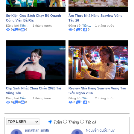
Sự Kiện Góp Sách Chạy Bộ Quanh
Ẩm Thực Nhà Hàng Seaview Vũng
Công Viên Bà Rịa
Tàu 26
Đăng bởi
Tiến...
1 tháng trước
Đăng bởi
Tiến...
1 tháng trước
0
0
0
0
0
0
Clip Sinh Nhật Châu Châu 2026 Tại
Review Nhà Hàng Seaview Vũng Tàu
Vũng Tàu
Siêu Ngon 2026
Đăng bởi
Tiến...
1 tháng trước
Đăng bởi
Tiến...
2 tháng trước
0
0
0
0
0
0
Tuần
Tháng
Tất cả
jonathan smith
Nguyễn quốc huy