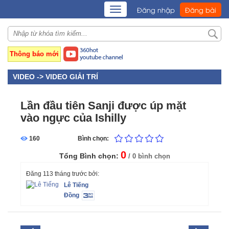
TOGGLE
Đăng nhập
Đăng bài
NAVIGATION
Thông báo mới
VIDEO ->
VIDEO GIẢI TRÍ
Lần đầu tiên Sanji được úp mặt
vào ngực của Ishilly
160
Bình chọn:
0
Tổng Bình chọn:
/ 0 bình chọn
Đăng 113 tháng trước bởi:
Lê Tiếng
Đồng