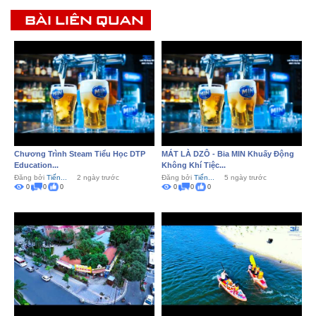
BÀI LIÊN QUAN
Chương Trình Steam Tiểu Học DTP
MÁT LÀ DZÔ - Bia MIN Khuấy Động
Education...
Không Khí Tiệc...
Đăng bởi
Tiến...
2 ngày trước
Đăng bởi
Tiến...
5 ngày trước
0
0
0
0
0
0