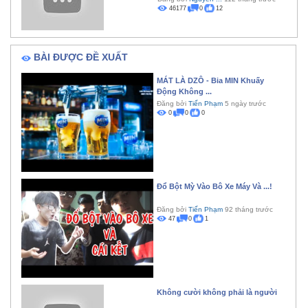
46177
0
12
BÀI ĐƯỢC ĐỀ XUẤT
MÁT LÀ DZÔ - Bia MIN Khuấy
Động Không ...
Đăng bởi
Tiến Phạm
5 ngày trước
0
0
0
Đổ Bột Mỳ Vào Bô Xe Máy Và ...!
Đăng bởi
Tiến Phạm
92 tháng trước
47
0
1
Không cười không phải là người