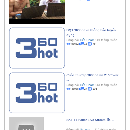
BQT 360hot.vn thông báo tuyển
dụng
Đăng bởi
Tiến Phạm
116 tháng trước
58632
12
76
Cuộc thi Clip 360hot lần 2: "Cover
...
Đăng bởi
Tiến Phạm
113 tháng trước
48988
27
104
SKT T1 Faker Live Stream 😍- ...
Đăng bởi
Nguyen ...
112 tháng trước