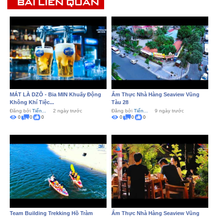
BÀI LIÊN QUAN
MÁT LÀ DZÔ - Bia MIN Khuấy Động
Ẩm Thực Nhà Hàng Seaview Vũng
Không Khí Tiệc...
Tàu 28
Đăng bởi
Tiến...
2 ngày trước
Đăng bởi
Tiến...
9 ngày trước
0
0
0
0
0
0
Team Building Trekking Hồ Tràm
Ẩm Thực Nhà Hàng Seaview Vũng