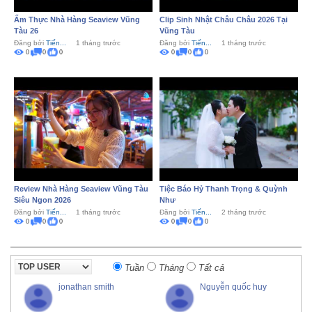
Ẩm Thực Nhà Hàng Seaview Vũng
Clip Sinh Nhật Châu Châu 2026 Tại
Tàu 26
Vũng Tàu
Đăng bởi
Tiến...
1 tháng trước
Đăng bởi
Tiến...
1 tháng trước
0
0
0
0
0
0
Review Nhà Hàng Seaview Vũng Tàu
Tiệc Báo Hỷ Thanh Trọng & Quỳnh
Siêu Ngon 2026
Như
Đăng bởi
Tiến...
1 tháng trước
Đăng bởi
Tiến...
2 tháng trước
0
0
0
0
0
0
Tuần
Tháng
Tất cả
jonathan smith
Nguyễn quốc huy