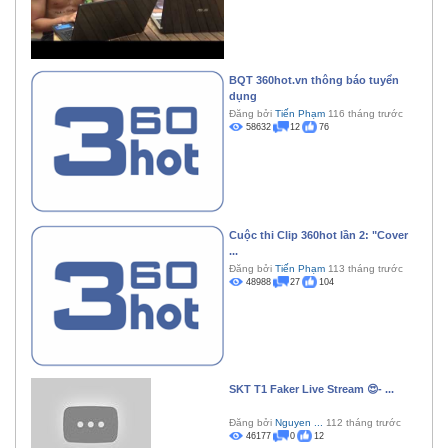
BQT 360hot.vn thông báo tuyển
dụng
Đăng bởi
Tiến Phạm
116 tháng trước
58632
12
76
Cuộc thi Clip 360hot lần 2: "Cover
...
Đăng bởi
Tiến Phạm
113 tháng trước
48988
27
104
SKT T1 Faker Live Stream 😍- ...
Đăng bởi
Nguyen ...
112 tháng trước
46177
0
12