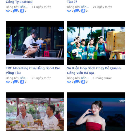
Công Ty Leafseal
Tàu 27
Đăng bởi
Tiến...
14 ngày trước
Đăng bởi
Tiến...
21 ngày trước
0
0
0
0
0
0
TVC Marketing Cửa Hàng Sport Pro
Sự Kiện Góp Sách Chạy Bộ Quanh
Vũng Tàu
Công Viên Bà Rịa
Đăng bởi
Tiến...
28 ngày trước
Đăng bởi
Tiến...
1 tháng trước
0
0
0
0
0
0