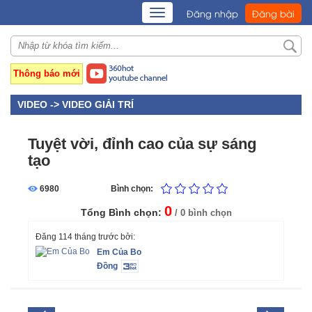
TOGGLE
Đăng nhập
Đăng bài
NAVIGATION
Thông báo mới
VIDEO ->
VIDEO GIẢI TRÍ
Tuyệt vời, đỉnh cao của sự sáng
tạo
6980
Bình chọn:
0
Tổng Bình chọn:
/ 0 bình chọn
Đăng 114 tháng trước bởi:
Em Của Bo
Đồng