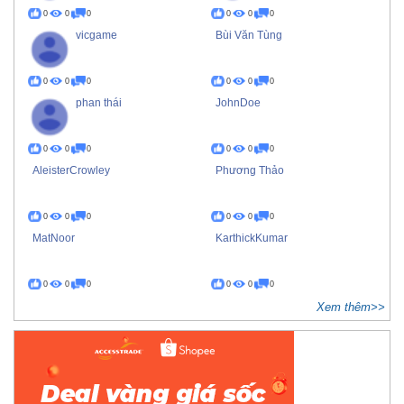
0
0
0
0
0
0
vicgame
Bùi Văn Tùng
0
0
0
0
0
0
phan thái
JohnDoe
0
0
0
0
0
0
AleisterCrowley
Phương Thảo
0
0
0
0
0
0
MatNoor
KarthickKumar
0
0
0
0
0
0
Xem thêm>>