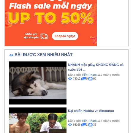
BÀI ĐƯỢC XEM NHIỀU NHẤT
NHANH một giây, KHÔNG ĐÁNG cả
cuộc đời ...
Đăng bởi
Tiến Phạm
112 tháng trước
74012
6
69
Đại chiến Nobita vs Sinconcu
Đăng bởi
Tiến Phạm
114 tháng trước
68166
2
32