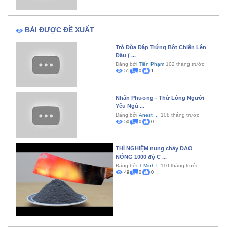
BÀI ĐƯỢC ĐỀ XUẤT
Trò Đùa Đập Trứng Bột Chiên Lên
Đầu ( ...
Đăng bởi
Tiến Phạm
102 tháng trước
51
0
1
Nhân Phương - Thử Lòng Người
Yêu Ngủ ...
Đăng bởi
Anest ...
108 tháng trước
50
0
0
THÍ NGHIỆM nung chảy DAO
NÓNG 1000 độ C ...
Đăng bởi
T Minh L
110 tháng trước
49
0
0