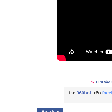
Lưu vào 
Like
360hot
trên
fac
Bình luận