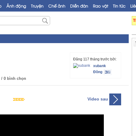
o
Ảnh động
Truyện
Chế ảnh
Diễn đàn
Rao vặt
Tin tức
Liê
T
Đăng 117 tháng trước bởi:
xubank
Đồng
/ 0 bình chọn
Video sau