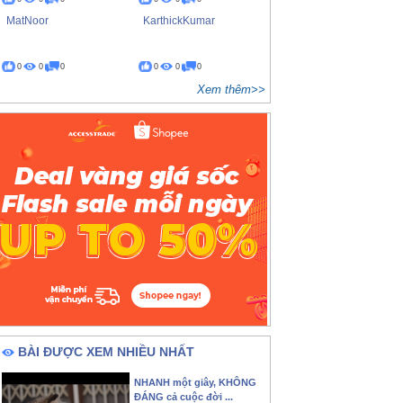
MatNoor
KarthickKumar
0
0
0
0
0
0
Xem thêm>>
BÀI ĐƯỢC XEM NHIỀU NHẤT
NHANH một giây, KHÔNG
ĐÁNG cả cuộc đời ...