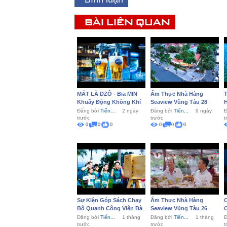
BÀI LIÊN QUAN
MÁT LÀ DZÔ - Bia MIN
Ẩm Thực Nhà Hàng
T
Khuấy Động Không Khí
Seaview Vũng Tàu 28
Tiệc...
L
Đăng bởi
Tiến...
2 ngày
Đăng bởi
Tiến...
9 ngày
Đ
trước
trước
t
0
0
0
0
0
0
Sự Kiện Góp Sách Chạy
Ẩm Thực Nhà Hàng
C
Bộ Quanh Công Viên Bà
Seaview Vũng Tàu 26
C
Rịa
Đăng bởi
Tiến...
1 tháng
Đăng bởi
Tiến...
1 tháng
Đ
trước
trước
t