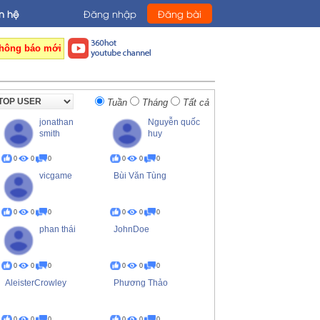
n hệ
Đăng nhập
Đăng bài
hông báo mới
Tuần
Tháng
Tất cả
jonathan
Nguyễn quốc
smith
huy
0
0
0
0
0
0
vicgame
Bùi Văn Tùng
0
0
0
0
0
0
phan thái
JohnDoe
0
0
0
0
0
0
AleisterCrowley
Phương Thảo
0
0
0
0
0
0