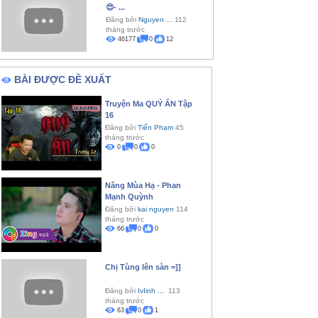
😍- ...
Đăng bởi
Nguyen ...
112
tháng trước
46177
0
12
BÀI ĐƯỢC ĐỀ XUẤT
Truyện Ma QUỶ ẤN Tập
16
Đăng bởi
Tiến Phạm
45
tháng trước
0
0
0
Nắng Mùa Hạ - Phan
Mạnh Quỳnh
Đăng bởi
kai nguyen
114
tháng trước
66
0
0
Chị Tùng lên sàn =]]
Đăng bởi
IvIinh ...
113
tháng trước
63
0
1