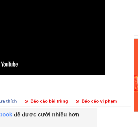
ưa thích
Báo cáo bài trùng
Báo cáo vi phạm
ebook
để được cười nhiều hơn