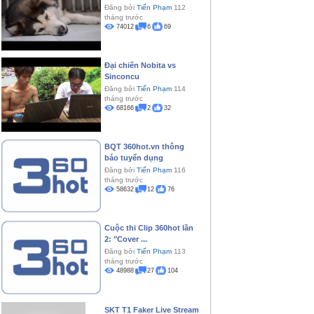
Đăng bởi
Tiến Phạm
112
tháng trước
74012
6
69
Đại chiến Nobita vs
Sinconcu
Đăng bởi
Tiến Phạm
114
tháng trước
68166
2
32
BQT 360hot.vn thông
báo tuyển dụng
Đăng bởi
Tiến Phạm
116
tháng trước
58632
12
76
Cuộc thi Clip 360hot lần
2: "Cover ...
Đăng bởi
Tiến Phạm
113
tháng trước
48988
27
104
SKT T1 Faker Live Stream