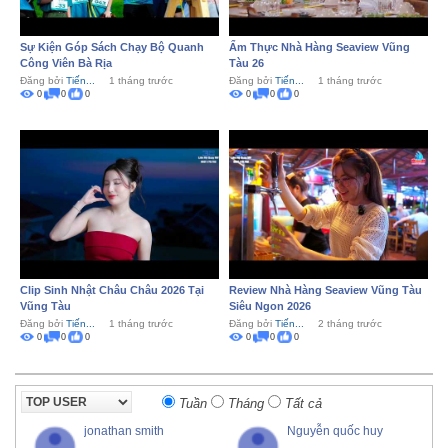
Sự Kiện Góp Sách Chạy Bộ Quanh
Ẩm Thực Nhà Hàng Seaview Vũng
Công Viên Bà Rịa
Tàu 26
Đăng bởi
Tiến...
1 tháng trước
Đăng bởi
Tiến...
1 tháng trước
0
0
0
0
0
0
Clip Sinh Nhật Châu Châu 2026 Tại
Review Nhà Hàng Seaview Vũng Tàu
Vũng Tàu
Siêu Ngon 2026
Đăng bởi
Tiến...
1 tháng trước
Đăng bởi
Tiến...
2 tháng trước
0
0
0
0
0
0
Tuần
Tháng
Tất cả
jonathan smith
Nguyễn quốc huy