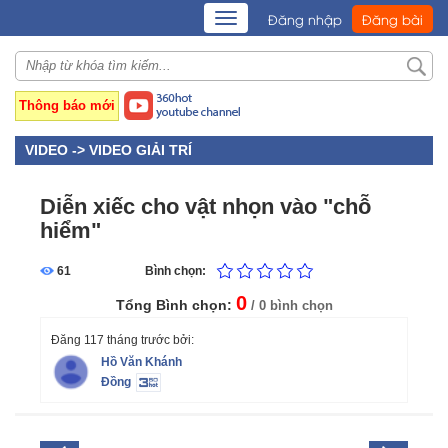
TOGGLE
Đăng nhập
Đăng bài
NAVIGATION
Thông báo mới
VIDEO ->
VIDEO GIẢI TRÍ
Diễn xiếc cho vật nhọn vào "chỗ
hiểm"
61
Bình chọn:
0
Tổng Bình chọn:
/ 0 bình chọn
Đăng 117 tháng trước bởi:
Hồ Văn Khánh
Đồng