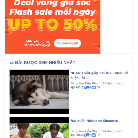
BÀI ĐƯỢC XEM NHIỀU NHẤT
NHANH một giây, KHÔNG ĐÁNG cả
cuộc đời ...
Đăng bởi
Tiến Phạm
112 tháng trước
74012
6
69
Đại chiến Nobita vs Sinconcu
Đăng bởi
Tiến Phạm
114 tháng trước
68166
2
32