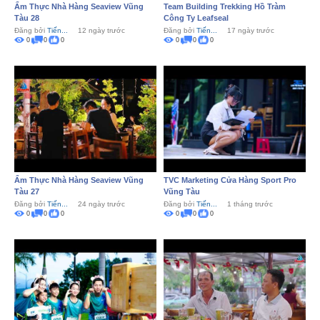
Ẩm Thực Nhà Hàng Seaview Vũng
Team Building Trekking Hồ Tràm
Tàu 28
Công Ty Leafseal
Đăng bởi
Tiến...
12 ngày trước
Đăng bởi
Tiến...
17 ngày trước
0
0
0
0
0
0
Ẩm Thực Nhà Hàng Seaview Vũng
TVC Marketing Cửa Hàng Sport Pro
Tàu 27
Vũng Tàu
Đăng bởi
Tiến...
24 ngày trước
Đăng bởi
Tiến...
1 tháng trước
0
0
0
0
0
0