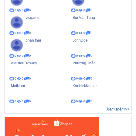
0
0
0
0
0
0
vicgame
Bùi Văn Tùng
0
0
0
0
0
0
phan thái
JohnDoe
0
0
0
0
0
0
AleisterCrowley
Phương Thảo
0
0
0
0
0
0
MatNoor
KarthickKumar
0
0
0
0
0
0
Xem thêm>>