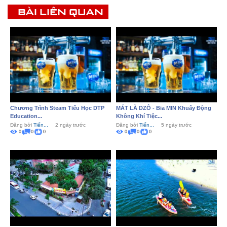
BÀI LIÊN QUAN
Chương Trình Steam Tiểu Học DTP
MÁT LÀ DZÔ - Bia MIN Khuấy Động
Education...
Không Khí Tiệc...
Đăng bởi
Tiến...
2 ngày trước
Đăng bởi
Tiến...
5 ngày trước
0
0
0
0
0
0