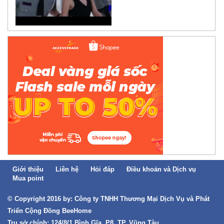
Giới thiệu
Liên hệ
Hỏi đáp
Điều khoản và Dịch vụ
Mua point
© Copyright 2016 by: Công ty TNHH Thương Mại Dịch Vụ và Phát
Triển Cộng Đồng BeeHome
Trụ sở chính: 124/8/1 Bình Gĩa, P8, TP. Vũng Tàu