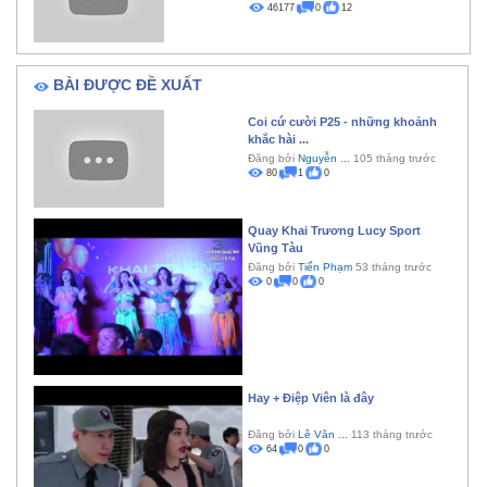
46177
0
12
BÀI ĐƯỢC ĐỀ XUẤT
Coi cứ cười P25 - những khoảnh
khắc hài ...
Đăng bởi
Nguyễn ...
105 tháng trước
80
1
0
Quay Khai Trương Lucy Sport
Vũng Tàu
Đăng bởi
Tiến Phạm
53 tháng trước
0
0
0
Hay + Điệp Viên là đây
Đăng bởi
Lê Văn ...
113 tháng trước
64
0
0