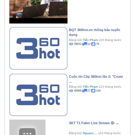
BQT 360hot.vn thông báo tuyển
dụng
Đăng bởi
Tiến Phạm
116 tháng trước
58632
12
76
Cuộc thi Clip 360hot lần 2: "Cover
...
Đăng bởi
Tiến Phạm
113 tháng trước
48988
27
104
SKT T1 Faker Live Stream 😍- ...
Đăng bởi
Nguyen ...
112 tháng trước