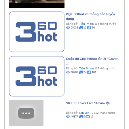
BQT 360hot.vn thông báo tuyển
dụng
Đăng bởi
Tiến Phạm
116 tháng trước
58632
12
76
Cuộc thi Clip 360hot lần 2: "Cover
...
Đăng bởi
Tiến Phạm
113 tháng trước
48988
27
104
SKT T1 Faker Live Stream 😍- ...
Đăng bởi
Nguyen ...
112 tháng trước
46177
0
12