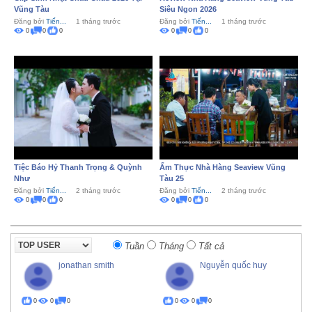
Vũng Tàu
Siêu Ngon 2026
Đăng bởi
Tiến...
1 tháng trước
Đăng bởi
Tiến...
1 tháng trước
0
0
0
0
0
0
Tiệc Báo Hỷ Thanh Trọng & Quỳnh
Ẩm Thực Nhà Hàng Seaview Vũng
Như
Tàu 25
Đăng bởi
Tiến...
2 tháng trước
Đăng bởi
Tiến...
2 tháng trước
0
0
0
0
0
0
Tuần
Tháng
Tất cả
jonathan smith
Nguyễn quốc huy
0
0
0
0
0
0