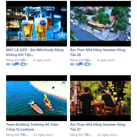
MÁT LÀ DZÔ - Bia MIN Khuấy Động
Ẩm Thực Nhà Hàng Seaview Vũng
Không Khí Tiệc...
Tàu 28
Đăng bởi
Tiến...
2 ngày trước
Đăng bởi
Tiến...
9 ngày trước
0
0
0
0
0
0
Team Building Trekking Hồ Tràm
Ẩm Thực Nhà Hàng Seaview Vũng
Công Ty Leafseal
Tàu 27
Đăng bởi
Tiến...
14 ngày trước
Đăng bởi
Tiến...
21 ngày trước