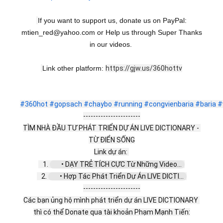
If you want to support us, donate us on PayPal:
mtien_red@yahoo.com or Help us through Super Thanks
in our videos.
Link other platform:
https://gjw.us/360hottv
#360hot
#gopsach
#chaybo
#running
#congvienbaria
#baria
#
-----------------------
TÌM NHÀ ĐẦU TƯ PHÁT TRIỂN DỰ ÁN LIVE DICTIONARY - 
TỪ ĐIỂN SỐNG
Link dự án: 
   1. 
 • DẠY TRẺ TÍCH CỰC Từ Những Video...  
   2. 
 • Hợp Tác Phát Triển Dự Án LIVE DICTI...  
-----------------------
Các bạn ủng hộ mình phát triển dự án LIVE DICTIONARY 
thì có thể Donate qua tài khoản Phạm Mạnh Tiến: