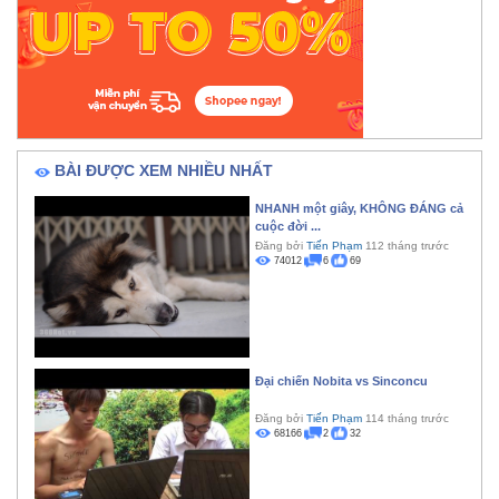
BÀI ĐƯỢC XEM NHIỀU NHẤT
NHANH một giây, KHÔNG ĐÁNG cả
cuộc đời ...
Đăng bởi
Tiến Phạm
112 tháng trước
74012
6
69
Đại chiến Nobita vs Sinconcu
Đăng bởi
Tiến Phạm
114 tháng trước
68166
2
32