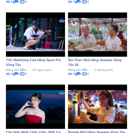
0
0
0
0
0
0
TVC Marketing Cửa Hàng Sport Pro
Ẩm Thực Nhà Hàng Seaview Vũng
Vũng Tàu
Tàu 26
Đăng bởi
Tiến...
28 ngày trước
Đăng bởi
Tiến...
1 tháng trước
0
0
0
0
0
0
Clip Sinh Nhật Châu Châu 2026 Tại
Review Nhà Hàng Seaview Vũng Tàu