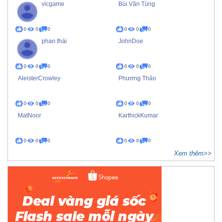
vicgame
Bùi Văn Tùng
0
0
0
0
0
0
phan thái
JohnDoe
0
0
0
0
0
0
AleisterCrowley
Phương Thảo
0
0
0
0
0
0
MatNoor
KarthickKumar
0
0
0
0
0
0
Xem thêm>>