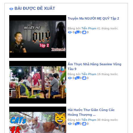
BÀI ĐƯỢC ĐỀ XUẤT
Truyện Ma NGƯỜI MẸ QUỶ Tập 2
Đăng bởi
Tiến Phạm
41 tháng trước
0
0
0
Ẩm Thực Nhà Hàng Seaview Vũng
Tàu 9
Đăng bởi
Tiến Phạm
16 tháng trước
0
0
0
Hài Hước Thư Giãn Cùng Các
Hoàng Thượng ...
Đăng bởi
Tiến Phạm
38 tháng trước
0
0
0