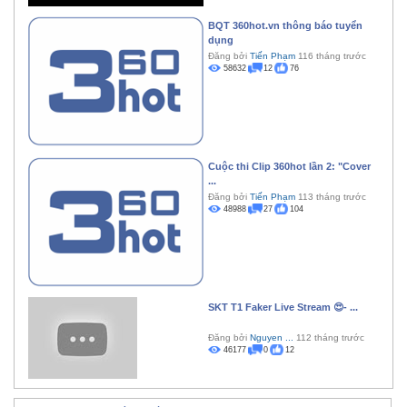
BQT 360hot.vn thông báo tuyển
dụng
Đăng bởi
Tiến Phạm
116 tháng trước
58632
12
76
Cuộc thi Clip 360hot lần 2: "Cover
...
Đăng bởi
Tiến Phạm
113 tháng trước
48988
27
104
SKT T1 Faker Live Stream 😍- ...
Đăng bởi
Nguyen ...
112 tháng trước
46177
0
12