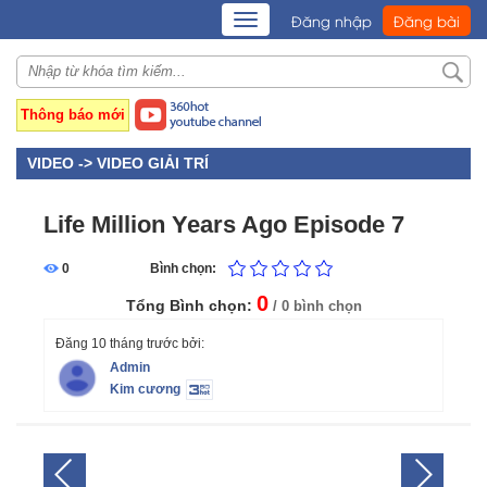
TOGGLE
Đăng nhập
Đăng bài
NAVIGATION
Thông báo mới
VIDEO ->
VIDEO GIẢI TRÍ
Life Million Years Ago Episode 7
0
Bình chọn:
0
Tổng Bình chọn:
/ 0 bình chọn
Đăng 10 tháng trước bởi:
Admin
Kim cương