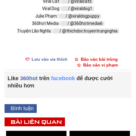
Viral Cat: 
 / @viralcats  
Viral Dog: 
 / @viraldog1  
Julie Phạm: 
 / @viraldogpuppy  
360hot Media: 
 / @360hotmedia6  
Truyện Lão Nghĩa: 
 / @thichdoctruyentrungnghia  
Lưu vào ưa thích
Báo cáo bài trùng
Báo cáo vi phạm
Like
360hot
trên
facebook
để được cười
nhiều hơn
Bình luận
BÀI LIÊN QUAN