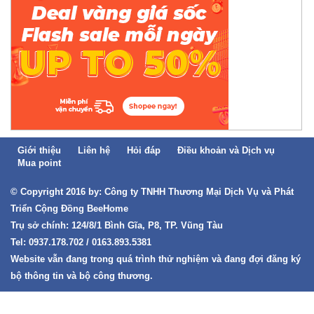
Giới thiệu
Liên hệ
Hỏi đáp
Điều khoản và Dịch vụ
Mua point
© Copyright 2016 by: Công ty TNHH Thương Mại Dịch Vụ và Phát
Triển Cộng Đồng BeeHome
Trụ sở chính: 124/8/1 Bình Gĩa, P8, TP. Vũng Tàu
Tel: 0937.178.702 / 0163.893.5381
Website vẫn đang trong quá trình thử nghiệm và đang đợi đăng ký
bộ thông tin và bộ công thương.