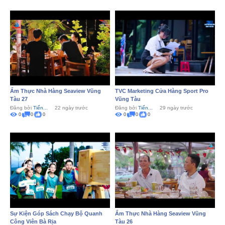
Ẩm Thực Nhà Hàng Seaview Vũng
TVC Marketing Cửa Hàng Sport Pro
Tàu 27
Vũng Tàu
Đăng bởi
Tiến...
22 ngày trước
Đăng bởi
Tiến...
29 ngày trước
0
0
0
0
0
0
Sự Kiện Góp Sách Chạy Bộ Quanh
Ẩm Thực Nhà Hàng Seaview Vũng
Công Viên Bà Rịa
Tàu 26