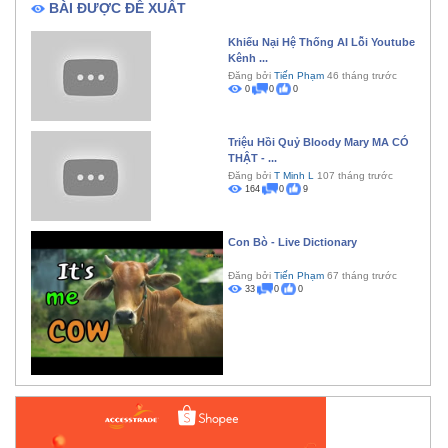
BÀI ĐƯỢC ĐỀ XUẤT
Khiếu Nại Hệ Thống AI Lỗi Youtube
Kênh ...
Đăng bởi
Tiến Phạm
46 tháng trước
0
0
0
Triệu Hồi Quỷ Bloody Mary MA CÓ
THẬT - ...
Đăng bởi
T Minh L
107 tháng trước
164
0
9
Con Bò - Live Dictionary
Đăng bởi
Tiến Phạm
67 tháng trước
33
0
0