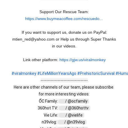
Support Our Rescue Team:
https://www.buymeacoffee.com/rescuedo...
If you want to support us, donate us on PayPal:
mtien_red@yahoo.com or Help us through Super Thanks
in our videos.
Link other platform:
https://gjw.us/viralmonkey
#viralmonkey
#LifeMillionYearsAgo
#PrehistoricSurvival
#Huma
---------------------------------
Here are other channels of our team, please subscribe 
for more interesting videos:
ỐC Family: 
 / @ocfamily  
360hot TV: 
 / @360hottv  
Vie Life: 
 / @vielife  
n39vlog: 
 / @n39vlog  