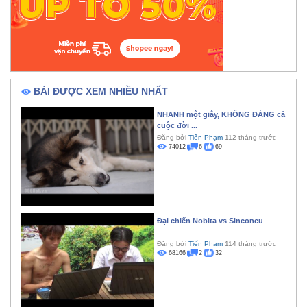
BÀI ĐƯỢC XEM NHIỀU NHẤT
NHANH một giây, KHÔNG ĐÁNG cả
cuộc đời ...
Đăng bởi
Tiến Phạm
112 tháng trước
74012
6
69
Đại chiến Nobita vs Sinconcu
Đăng bởi
Tiến Phạm
114 tháng trước
68166
2
32