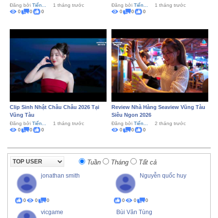
Đăng bởi
Tiến...
1 tháng trước
Đăng bởi
Tiến...
1 tháng trước
0
0
0
0
0
0
Clip Sinh Nhật Châu Châu 2026 Tại
Review Nhà Hàng Seaview Vũng Tàu
Vũng Tàu
Siêu Ngon 2026
Đăng bởi
Tiến...
1 tháng trước
Đăng bởi
Tiến...
2 tháng trước
0
0
0
0
0
0
Tuần
Tháng
Tất cả
jonathan smith
Nguyễn quốc huy
0
0
0
0
0
0
vicgame
Bùi Văn Tùng