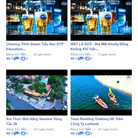
Chương Trình Steam Tiểu Học DTP
MÁT LÀ DZÔ - Bia MIN Khuấy Động
Education...
Không Khí Tiệc...
Đăng bởi
Tiến...
20 giờ trước
Đăng bởi
Tiến...
3 ngày trước
0
0
0
0
0
0
Ẩm Thực Nhà Hàng Seaview Vũng
Team Building Trekking Hồ Tràm
Tàu 28
Công Ty Leafseal
Đăng bởi
Tiến...
10 ngày trước
Đăng bởi
Tiến...
15 ngày trước
0
0
0
0
0
0