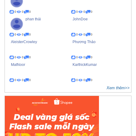
0
0
0
0
0
0
phan thái
JohnDoe
0
0
0
0
0
0
AleisterCrowley
Phương Thảo
0
0
0
0
0
0
MatNoor
KarthickKumar
0
0
0
0
0
0
Xem thêm>>