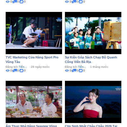
0
0
0
0
0
0
TVC Marketing Cửa Hàng Sport Pro
Sự Kiện Góp Sách Chạy Bộ Quanh
Vũng Tàu
Công Viên Bà Rịa
Đăng bởi
Tiến...
28 ngày trước
Đăng bởi
Tiến...
1 tháng trước
0
0
0
0
0
0
Ẩm Thực Nhà Hàng Seaview Vũng
Clip Sinh Nhật Châu Châu 2026 Tại