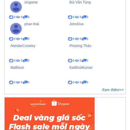
vicgame
Bùi Văn Tùng
0
0
0
0
0
0
phan thái
JohnDoe
0
0
0
0
0
0
AleisterCrowley
Phương Thảo
0
0
0
0
0
0
MatNoor
KarthickKumar
0
0
0
0
0
0
Xem thêm>>