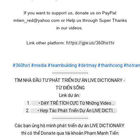
If you want to support us, donate us on PayPal:
mtien_red@yahoo.com or Help us through Super Thanks
in our videos.
Link other platform:
https://gjw.us/360hottv
#360hot
#media
#teambuilding
#detmay
#thanhcong
#hotra
-----------------------
TÌM NHÀ ĐẦU TƯ PHÁT TRIỂN DỰ ÁN LIVE DICTIONARY - 
TỪ ĐIỂN SỐNG
Link dự án: 
   1. 
 • DẠY TRẺ TÍCH CỰC Từ Những Video...  
   2. 
 • Hợp Tác Phát Triển Dự Án LIVE DICTI...  
-----------------------
Các bạn ủng hộ mình phát triển dự án LIVE DICTIONARY 
thì có thể Donate qua tài khoản Phạm Mạnh Tiến: