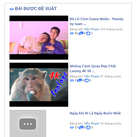
BÀI ĐƯỢC ĐỀ XUẤT
Đã Lỡ Chơi Game Nhiều - Parody
by team ...
Đăng bởi
Tiến Phạm
103 tháng trước
91
0
1
Những Cảnh Quay Đẹp Chất
Lượng 4K Về ...
Đăng bởi
Tiến Phạm
37 tháng trước
0
0
0
Ngày Em Đi Là Ngày Buồn Nhất
Đăng bởi
Tiến Phạm
70 tháng trước
27
0
0