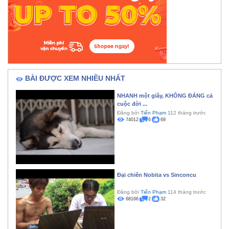
BÀI ĐƯỢC XEM NHIỀU NHẤT
NHANH một giây, KHÔNG ĐÁNG cả
cuộc đời ...
Đăng bởi
Tiến Phạm
112 tháng trước
74012
6
69
Đại chiến Nobita vs Sinconcu
Đăng bởi
Tiến Phạm
114 tháng trước
68166
2
32