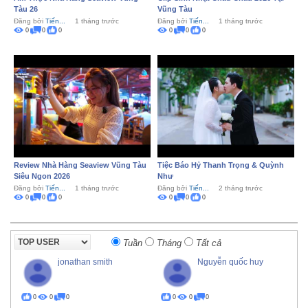
Tàu 26
Vũng Tàu
Đăng bởi
Tiến...
1 tháng trước
Đăng bởi
Tiến...
1 tháng trước
0
0
0
0
0
0
Review Nhà Hàng Seaview Vũng Tàu
Tiệc Báo Hỷ Thanh Trọng & Quỳnh
Siêu Ngon 2026
Như
Đăng bởi
Tiến...
1 tháng trước
Đăng bởi
Tiến...
2 tháng trước
0
0
0
0
0
0
Tuần
Tháng
Tất cả
jonathan smith
Nguyễn quốc huy
0
0
0
0
0
0