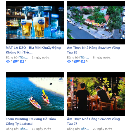
MÁT LÀ DZÔ - Bia MIN Khuấy Động
Ẩm Thực Nhà Hàng Seaview Vũng
Không Khí Tiệc...
Tàu 28
Đăng bởi
Tiến...
1 ngày trước
Đăng bởi
Tiến...
8 ngày trước
0
0
0
0
0
0
Team Building Trekking Hồ Tràm
Ẩm Thực Nhà Hàng Seaview Vũng
Công Ty Leafseal
Tàu 27
Đăng bởi
Tiến...
13 ngày trước
Đăng bởi
Tiến...
20 ngày trước