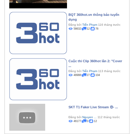
BQT 360hot.vn thông báo tuyển
dụng
Đăng bởi
Tiến Phạm
116 tháng trước
58632
12
76
Cuộc thi Clip 360hot lần 2: "Cover
...
Đăng bởi
Tiến Phạm
113 tháng trước
48988
27
104
SKT T1 Faker Live Stream 😍- ...
Đăng bởi
Nguyen ...
112 tháng trước
46177
0
12