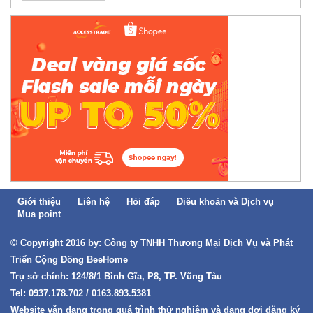
Giới thiệu
Liên hệ
Hỏi đáp
Điều khoản và Dịch vụ
Mua point
© Copyright 2016 by: Công ty TNHH Thương Mại Dịch Vụ và Phát
Triển Cộng Đồng BeeHome
Trụ sở chính: 124/8/1 Bình Gĩa, P8, TP. Vũng Tàu
Tel: 0937.178.702 / 0163.893.5381
Website vẫn đang trong quá trình thử nghiệm và đang đợi đăng ký