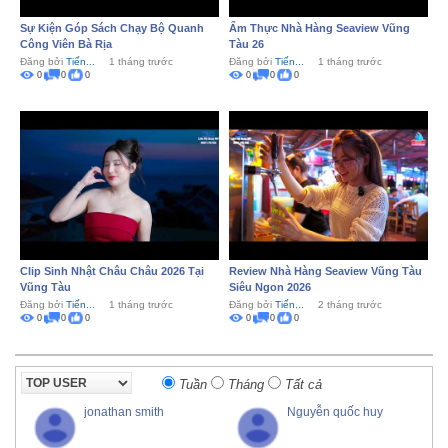
Sự Kiện Góp Sách Chạy Bộ Quanh
Ẩm Thực Nhà Hàng Seaview Vũng
Công Viên Bà Rịa
Tàu 26
Đăng bởi
Tiến...
1 tháng trước
Đăng bởi
Tiến...
1 tháng trước
0
0
0
0
0
0
Clip Sinh Nhật Châu Châu 2026 Tại
Review Nhà Hàng Seaview Vũng Tàu
Vũng Tàu
Siêu Ngon 2026
Đăng bởi
Tiến...
1 tháng trước
Đăng bởi
Tiến...
2 tháng trước
0
0
0
0
0
0
Tuần
Tháng
Tất cả
jonathan smith
Nguyễn quốc huy