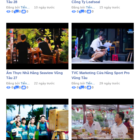
Tàu 28
Công Ty Leafseal
Đăng bởi
Tiến...
10 ngày trước
Đăng bởi
Tiến...
15 ngày trước
0
0
0
0
0
0
Ẩm Thực Nhà Hàng Seaview Vũng
TVC Marketing Cửa Hàng Sport Pro
Tàu 27
Vũng Tàu
Đăng bởi
Tiến...
22 ngày trước
Đăng bởi
Tiến...
29 ngày trước
0
0
0
0
0
0