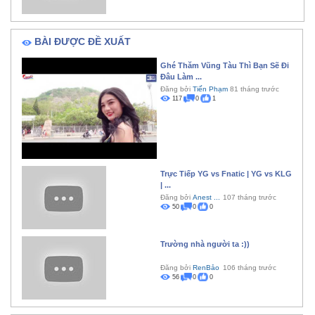
BÀI ĐƯỢC ĐỀ XUẤT
Ghé Thăm Vũng Tàu Thì Bạn Sẽ Đi
Đâu Làm ...
Đăng bởi
Tiến Phạm
81 tháng trước
117
0
1
Trực Tiếp YG vs Fnatic | YG vs KLG
| ...
Đăng bởi
Anest ...
107 tháng trước
50
0
0
Trường nhà người ta :))
Đăng bởi
RenBảo
106 tháng trước
56
0
0