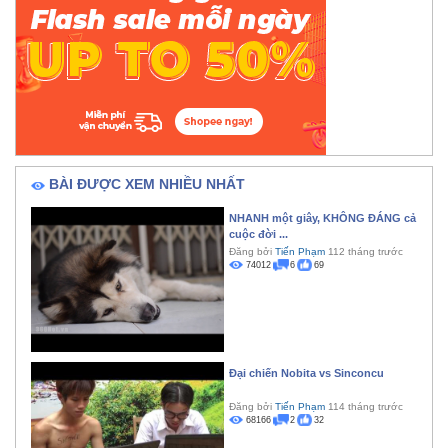
BÀI ĐƯỢC XEM NHIỀU NHẤT
NHANH một giây, KHÔNG ĐÁNG cả
cuộc đời ...
Đăng bởi
Tiến Phạm
112 tháng trước
74012
6
69
Đại chiến Nobita vs Sinconcu
Đăng bởi
Tiến Phạm
114 tháng trước
68166
2
32