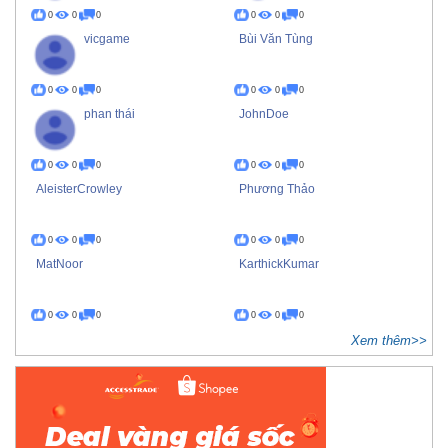
0
0
0
0
0
0
vicgame
Bùi Văn Tùng
0
0
0
0
0
0
phan thái
JohnDoe
0
0
0
0
0
0
AleisterCrowley
Phương Thảo
0
0
0
0
0
0
MatNoor
KarthickKumar
0
0
0
0
0
0
Xem thêm>>