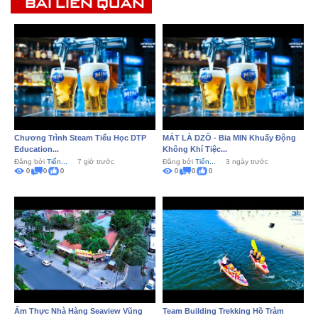
BÀI LIÊN QUAN
Chương Trình Steam Tiểu Học DTP
MÁT LÀ DZÔ - Bia MIN Khuấy Động
Education...
Không Khí Tiệc...
Đăng bởi
Tiến...
7 giờ trước
Đăng bởi
Tiến...
3 ngày trước
0
0
0
0
0
0
Ẩm Thực Nhà Hàng Seaview Vũng
Team Building Trekking Hồ Tràm