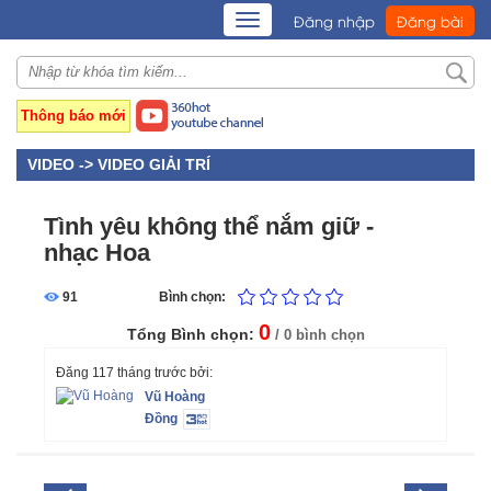
TOGGLE
Đăng nhập
Đăng bài
NAVIGATION
Thông báo mới
VIDEO ->
VIDEO GIẢI TRÍ
Tình yêu không thể nắm giữ -
nhạc Hoa
91
Bình chọn:
0
Tổng Bình chọn:
/ 0 bình chọn
Đăng 117 tháng trước bởi:
Vũ Hoàng
Đồng