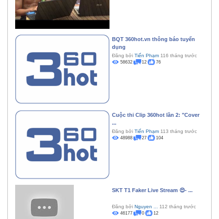
BQT 360hot.vn thông báo tuyển
dụng
Đăng bởi
Tiến Phạm
116 tháng trước
58632
12
76
Cuộc thi Clip 360hot lần 2: "Cover
...
Đăng bởi
Tiến Phạm
113 tháng trước
48988
27
104
SKT T1 Faker Live Stream 😍- ...
Đăng bởi
Nguyen ...
112 tháng trước
46177
0
12