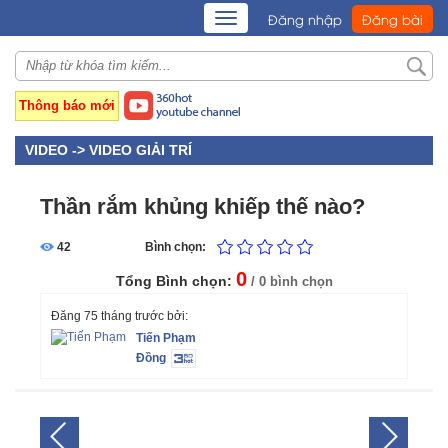
TOGGLE
Đăng nhập
Đăng bài
NAVIGATION
Thông báo mới
VIDEO ->
VIDEO GIẢI TRÍ
Thần rắm khủng khiếp thế nào?
42
Bình chọn:
0
Tổng Bình chọn:
/ 0 bình chọn
Đăng 75 tháng trước bởi:
Tiến Phạm
Đồng