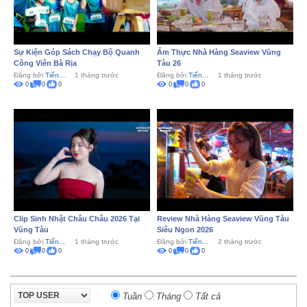
Sự Kiện Góp Sách Chạy Bộ Quanh
Ẩm Thực Nhà Hàng Seaview Vũng
Công Viên Bà Rịa
Tàu 26
Đăng bởi
Tiến...
1 tháng trước
Đăng bởi
Tiến...
1 tháng trước
0
0
0
0
0
0
Clip Sinh Nhật Châu Châu 2026 Tại
Review Nhà Hàng Seaview Vũng Tàu
Vũng Tàu
Siêu Ngon 2026
Đăng bởi
Tiến...
1 tháng trước
Đăng bởi
Tiến...
2 tháng trước
0
0
0
0
0
0
Tuần
Tháng
Tất cả