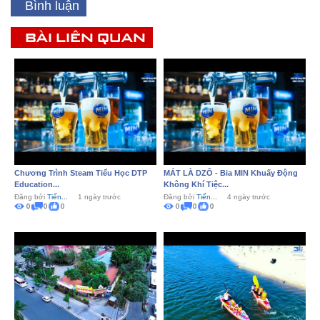
Bình luận
BÀI LIÊN QUAN
Chương Trình Steam Tiểu Học DTP
MÁT LÀ DZÔ - Bia MIN Khuấy Động
Education...
Không Khí Tiệc...
Đăng bởi
Tiến...
1 ngày trước
Đăng bởi
Tiến...
4 ngày trước
0
0
0
0
0
0