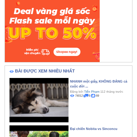
BÀI ĐƯỢC XEM NHIỀU NHẤT
NHANH một giây, KHÔNG ĐÁNG cả
cuộc đời ...
Đăng bởi
Tiến Phạm
112 tháng trước
74012
6
69
Đại chiến Nobita vs Sinconcu