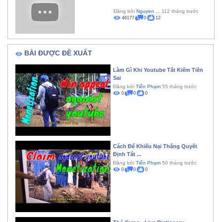
Đăng bởi
Nguyen ...
112 tháng trước
46177
0
12
BÀI ĐƯỢC ĐỀ XUẤT
Làm Gì Khi Youtube Tắt Kiếm Tiền
Sai
Đăng bởi
Tiến Phạm
55 tháng trước
0
0
0
Cách Để Khiếu Nại Thắng Quyết
Định Tắt ...
Đăng bởi
Tiến Phạm
50 tháng trước
0
0
0