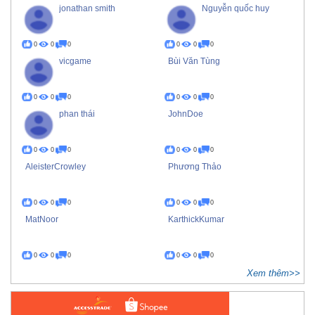
jonathan smith
Nguyễn quốc huy
0
0
0
0
0
0
vicgame
Bùi Văn Tùng
0
0
0
0
0
0
phan thái
JohnDoe
0
0
0
0
0
0
AleisterCrowley
Phương Thảo
0
0
0
0
0
0
MatNoor
KarthickKumar
0
0
0
0
0
0
Xem thêm>>