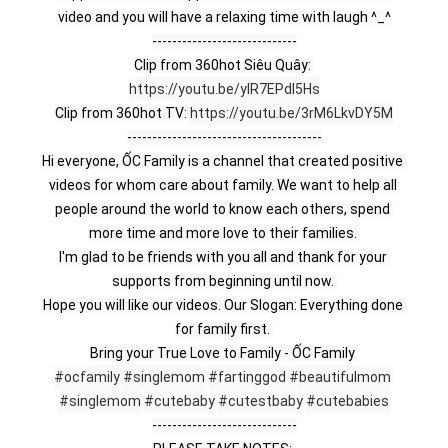
video and you will have a relaxing time with laugh ^_^
-----------------------------
Clip from 360hot Siêu Quây: 
https://youtu.be/yIR7EPdl5Hs
Clip from 360hot TV: 
https://youtu.be/3rM6LkvDY5M
---------------------------------------
Hi everyone, ỐC Family is a channel that created positive 
videos for whom care about family. We want to help all 
people around the world to know each others, spend 
more time and more love to their families. 
I'm glad to be friends with you all and thank for your 
supports from beginning until now. 
Hope you will like our videos. Our Slogan: Everything done 
for family first. 
Bring your True Love to Family - ỐC Family 
#ocfamily
#singlemom
#fartinggod
#beautifulmom
#singlemom
#cutebaby
#cutestbaby
#cutebabies
-----------------------------