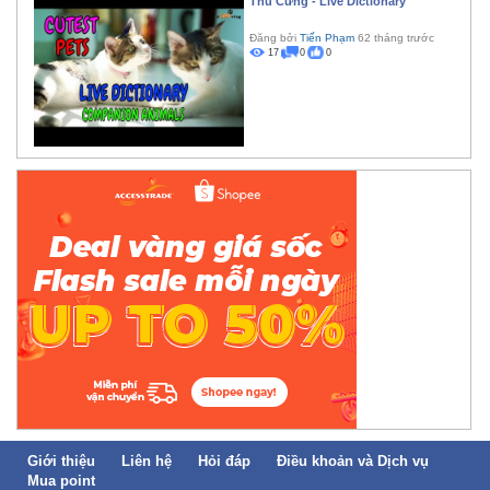
Thú Cưng - Live Dictionary
Đăng bởi
Tiến Phạm
62 tháng trước
17
0
0
Giới thiệu
Liên hệ
Hỏi đáp
Điều khoản và Dịch vụ
Mua point