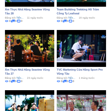
Ẩm Thực Nhà Hàng Seaview Vũng
Team Building Trekking Hồ Tràm
Tàu 28
Công Ty Leafseal
Đăng bởi
Tiến...
11 ngày trước
Đăng bởi
Tiến...
16 ngày trước
0
0
0
0
0
0
Ẩm Thực Nhà Hàng Seaview Vũng
TVC Marketing Cửa Hàng Sport Pro
Tàu 27
Vũng Tàu
Đăng bởi
Tiến...
23 ngày trước
Đăng bởi
Tiến...
1 tháng trước
0
0
0
0
0
0