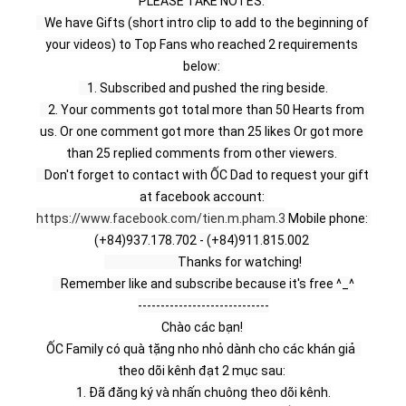
PLEASE TAKE NOTES: 
   We have Gifts (short intro clip to add to the beginning of 
your videos) to Top Fans who reached 2 requirements 
below: 
   1. Subscribed and pushed the ring beside.
   2. Your comments got total more than 50 Hearts from 
us. Or one comment got more than 25 likes Or got more 
than 25 replied comments from other viewers. 
   Don't forget to contact with ỐC Dad to request your gift 
at facebook account: 
https://www.facebook.com/tien.m.pham.3
 Mobile phone: 
(+84)937.178.702 - (+84)911.815.002 
                           Thanks for watching!
   Remember like and subscribe because it's free ^_^
-----------------------------
Chào các bạn! 
ỐC Family có quà tặng nho nhỏ dành cho các khán giả  
theo dõi kênh đạt 2 mục sau: 
1. Đã đăng ký và nhấn chuông theo dõi kênh.