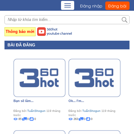
TOGGLE
Đăng nhập
Đăng bài
NAVIGATION
Thông báo mới
BÀI ĐÃ ĐĂNG
Bạn sẽ làm...
Ok... I'm...
Đăng bởi
TuấnShogun
119 tháng
Đăng bởi
TuấnShogun
119 tháng
trước
trước
85
0
0
263
0
0