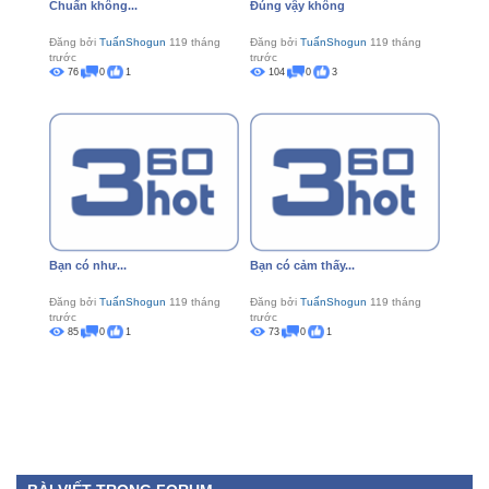
Chuẩn không...
Đúng vậy không
Đăng bởi
TuấnShogun
119 tháng
Đăng bởi
TuấnShogun
119 tháng
trước
trước
76
0
1
104
0
3
Bạn có như...
Bạn có cảm thấy...
Đăng bởi
TuấnShogun
119 tháng
Đăng bởi
TuấnShogun
119 tháng
trước
trước
85
0
1
73
0
1