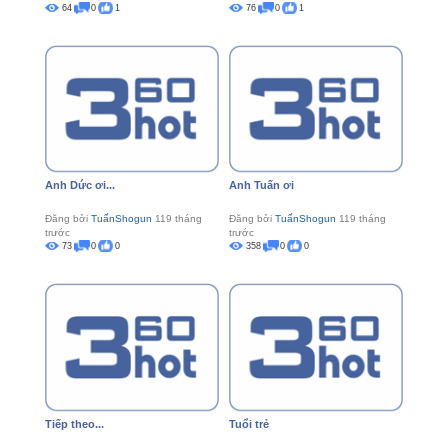
64
0
1
76
0
1
Anh Dức ơi...
Anh Tuấn ơi
Đăng bởi
TuấnShogun
119 tháng
Đăng bởi
TuấnShogun
119 tháng
trước
trước
73
0
0
358
0
0
Tiếp theo...
Tuổi trẻ