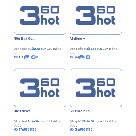
Nếu Bạn Đã...
Ai đồng ý
Đăng bởi
TuấnShogun
119 tháng
Đăng bởi
TuấnShogun
119 tháng
trước
trước
116
0
0
74
0
0
Điều tuyệt...
Sự khác nhau...
Đăng bởi
TuấnShogun
119 tháng
Đăng bởi
TuấnShogun
119 tháng
trước
trước
77
0
0
68
0
0