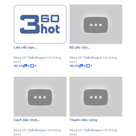
Like nếu bạn...
Đã yếu còn...
Đăng bởi
TuấnShogun
119 tháng
Đăng bởi
TuấnShogun
119 tháng
trước
trước
84
0
0
69
0
1
Cách dân chơi...
Thanh niên cứng
Đăng bởi
TuấnShogun
119 tháng
Đăng bởi
TuấnShogun
119 tháng
trước
trước